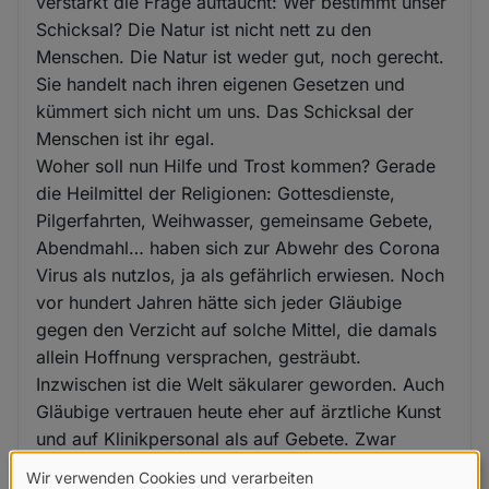
verstärkt die Frage auftaucht: Wer bestimmt unser
Schicksal? Die Natur ist nicht nett zu den
Menschen. Die Natur ist weder gut, noch gerecht.
Sie handelt nach ihren eigenen Gesetzen und
kümmert sich nicht um uns. Das Schicksal der
Menschen ist ihr egal.
Woher soll nun Hilfe und Trost kommen? Gerade
die Heilmittel der Religionen: Gottesdienste,
Pilgerfahrten, Weihwasser, gemeinsame Gebete,
Abendmahl… haben sich zur Abwehr des Corona
Virus als nutzlos, ja als gefährlich erwiesen. Noch
vor hundert Jahren hätte sich jeder Gläubige
gegen den Verzicht auf solche Mittel, die damals
allein Hoffnung versprachen, gesträubt.
Inzwischen ist die Welt säkularer geworden. Auch
Gläubige vertrauen heute eher auf ärztliche Kunst
und auf Klinikpersonal als auf Gebete. Zwar
wollen es die „Stark-Gläubigen“ immer noch nicht
Wir verwenden Cookies und verarbeiten