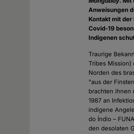
Mongabay
. Mi
Anweisungen de
Kontakt mit der
Covid-19 besond
Indigenen schut
Traurige Bekann
Tribes Mission) 
Norden des bras
"aus der Finster
brachten ihnen 
1987 an Infekti
indigene Angele
do Índio – FUNA
den desolaten G