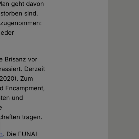
 Man geht davon
storben sind.
r zugenommen:
ieder
e Brisanz vor
assiert. Derzeit
 2020). Zum
and Encampment,
sten und
e
haften tragen.
rn
. Die FUNAI