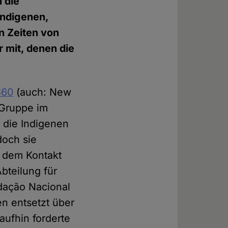
 die
ndigenen,
n Zeiten von
 mit, denen die
360
(auch: New
e Gruppe im
n die Indigenen
doch sie
h dem Kontakt
bteilung für
dação Nacional
en entsetzt über
ufhin forderte