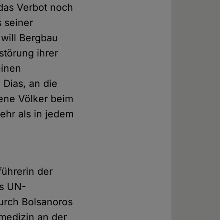
 das Verbot noch
s seiner
r will Bergbau
störung ihrer
einen
Dias, an die
igene Völker beim
ehr als in jedem
ührerin der
es UN-
rch Bolsanoros
vmedizin an der