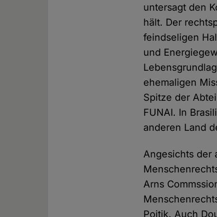
untersagt den K
hält. Der rechts
feindseligen H
und Energiegewi
Lebensgrundlage
ehemaligen Miss
Spitze der Abtei
FUNAI. In Brasi
anderen Land de
Angesichts der 
Menschenrechtso
Arns Commssion
Menschenrechts
Poitik. Auch Do