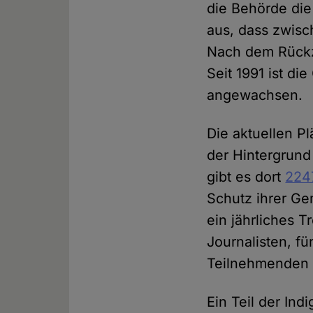
die Behörde die
aus, dass zwisc
Nach dem Rückz
Seit 1991 ist d
angewachsen.
Die aktuellen P
der Hintergrund 
gibt es dort
224
Schutz ihrer Ge
ein jährliches 
Journalisten, f
Teilnehmenden d
Ein Teil der Ind