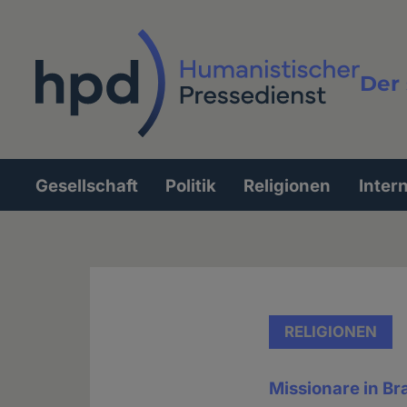
Direkt
zum
Inhalt
Der 
Vollt
Gesellschaft
Politik
Religionen
Inter
Hauptnavigation
RELIGIONEN
Missionare in Bra