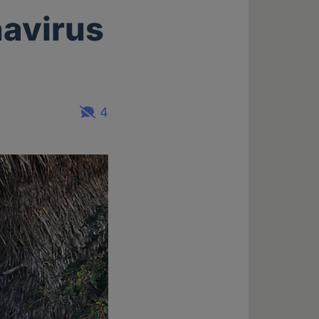
navirus
4