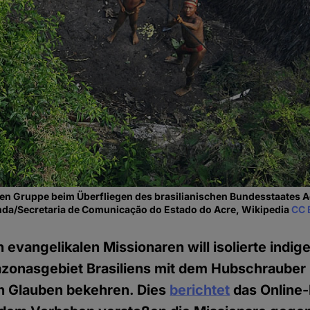
ten Gruppe beim Über­fliegen des brasilia­nischen Bundesstaates A
anda/Secretaria de Comunicação do Estado do Acre, Wikipedia
CC 
 evangelikalen Missionaren will isolierte indig
zonasgebiet Brasiliens mit dem Hubschrauber
en Glauben bekehren. Dies
berichtet
das Online