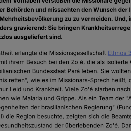
t dem Vorhaben verstoßen die Missionare gegen
r Behörden und missachten den Wunsch der I
 Mehrheitsbevölkerung zu zu vermeiden. Und, i
ers gravierend: Sie bringen Krankheitserreger
zlos ausgeliefert sind.
theit erlangte die Missionsgesellschaft
Ethnos 
mit ihrem Besuch bei den Zo'é, die als isoliert
ilianischen Bundesstaat Pará leben. Sie wollte
nis retten", wie es im Missionars-Sprech heißt, 
nur Leid und Krankheit. Viele Zo'é starben nac
onen wie Malaria und Grippe. Als ein Team der "A
genheiten der brasilianischen Regierung" (Fun
I) die Region besuchte, zeigten sich die Beamt
esundheitszustand der überlebenden Zo'é. Dara