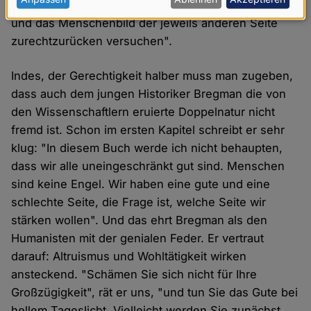
personenbezogenen
anderen Einseitigkeit, Blindheit, Naivität vorwerfen
Daten
und das Menschenbild der jeweils anderen Seite
und
zurechtzurücken versuchen".
Cookies
Indes, der Gerechtigkeit halber muss man zugeben,
dass auch dem jungen Historiker Bregman die von
den Wissenschaftlern eruierte Doppelnatur nicht
fremd ist. Schon im ersten Kapitel schreibt er sehr
klug: "In diesem Buch werde ich nicht behaupten,
dass wir alle uneingeschränkt gut sind. Menschen
sind keine Engel. Wir haben eine gute und eine
schlechte Seite, die Frage ist, welche Seite wir
stärken wollen". Und das ehrt Bregman als den
Humanisten mit der genialen Feder. Er vertraut
darauf: Altruismus und Wohltätigkeit wirken
ansteckend. "Schämen Sie sich nicht für Ihre
Großzügigkeit", rät er uns, "und tun Sie das Gute bei
hellem Tageslicht. Vielleicht werden Sie zunächst