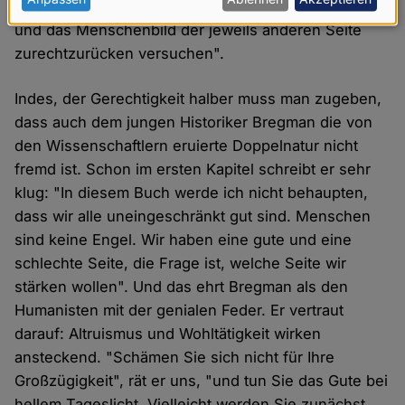
personenbezogenen
anderen Einseitigkeit, Blindheit, Naivität vorwerfen
Daten
und das Menschenbild der jeweils anderen Seite
und
zurechtzurücken versuchen".
Cookies
Indes, der Gerechtigkeit halber muss man zugeben,
dass auch dem jungen Historiker Bregman die von
den Wissenschaftlern eruierte Doppelnatur nicht
fremd ist. Schon im ersten Kapitel schreibt er sehr
klug: "In diesem Buch werde ich nicht behaupten,
dass wir alle uneingeschränkt gut sind. Menschen
sind keine Engel. Wir haben eine gute und eine
schlechte Seite, die Frage ist, welche Seite wir
stärken wollen". Und das ehrt Bregman als den
Humanisten mit der genialen Feder. Er vertraut
darauf: Altruismus und Wohltätigkeit wirken
ansteckend. "Schämen Sie sich nicht für Ihre
Großzügigkeit", rät er uns, "und tun Sie das Gute bei
hellem Tageslicht. Vielleicht werden Sie zunächst