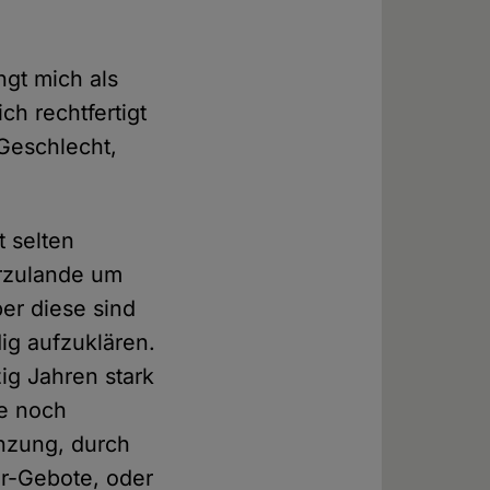
ngt mich als
ch rechtfertigt
Geschlecht,
t selten
erzulande um
er diese sind
dig aufzuklären.
zig Jahren stark
le noch
enzung, durch
or-Gebote, oder