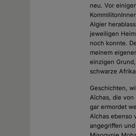
neu. Vor einige
KommilitonInnen
Algier herablas
jeweiligen Heim
noch konnte. De
meinem eigenen
einzigen Grund, 
schwarze Afrika
Geschichten, wi
Aïchas, die von
gar ermordet we
Aïchas ebenso v
angegriffen und
Misogynie Moham