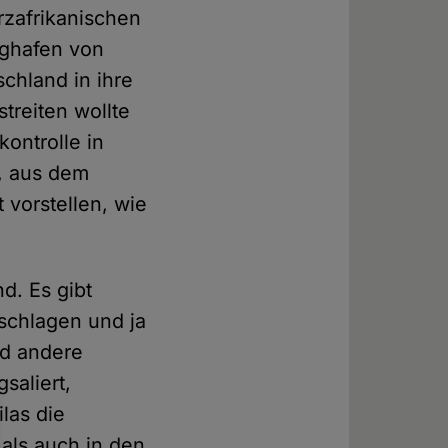
rzafrikanischen
ughafen von
chland in ihre
treiten wollte
ontrolle in
, aus dem
 vorstellen, wie
d. Es gibt
schlagen und ja
nd andere
saliert,
las die
als auch in den