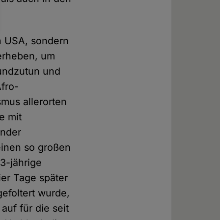
en USA, sondern
 erheben, um
undzutun und
fro-
smus allerorten
e mit
ander
einen so großen
13-jährige
ier Tage später
gefoltert wurde,
uf für die seit