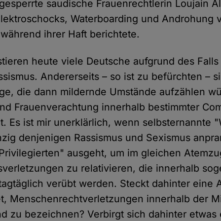
gesperrte saudische Frauenrechtlerin Loujain Al
Elektroschocks, Waterboarding und Androhung 
während ihrer Haft berichtete.
estieren heute viele Deutsche aufgrund des Fall
sismus. Andererseits – so ist zu befürchten – s
ige, die dann mildernde Umstände aufzählen w
nd Frauenverachtung innerhalb bestimmter Co
. Es ist mir unerklärlich, wenn selbsternannte 
einzig denjenigen Rassismus und Sexismus anpra
rivilegierten" ausgeht, um im gleichen Atemzu
erletzungen zu relativieren, die innerhalb so
tagtäglich verübt werden. Steckt dahinter eine 
et, Menschenrechtverletzungen innerhalb der Mi
 zu bezeichnen? Verbirgt sich dahinter etwas 