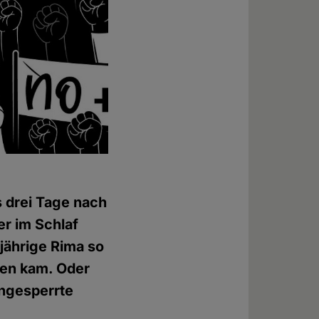
s drei Tage nach
er im Schlaf
-jährige Rima so
ben kam. Oder
ingesperrte