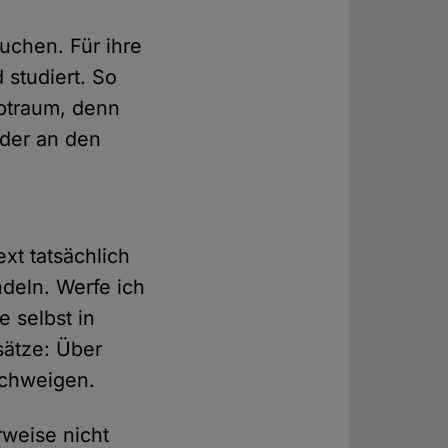
uchen. Für ihre
 studiert. So
lptraum, denn
oder an den
xt tatsächlich
ndeln. Werfe ich
e selbst in
sätze: Über
schweigen.
rweise nicht