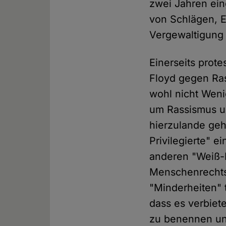
zwei Jahren ein
von Schlägen, 
Vergewaltigung 
Einerseits prot
Floyd gegen Ras
wohl nicht Wen
um Rassismus u
hierzulande geht
Privilegierte" 
anderen "Weiß-P
Menschenrechtsv
"Minderheiten" 
dass es verbiet
zu benennen und