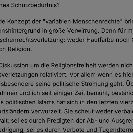
nes Schutzbedürfnis?
nde Konzept der "variablen Menschenrechte" bri
onshintergrund in große Verwirrung. Denn für mi
schenrechtsverletzung: weder Hautfarbe noch 
ch Religion.
Diskussion um die Religionsfreiheit werden nich
erletzungen relativiert. Vor allem wenn es hi
nsbesondere seine politische Strömung geht. Üb
rInnen und ich seit einiger Zeit bemüht, bestän
s politischen Islams hat sich in den letzten vier
rtsländern verwurzelt. Sie scheut weder verba
alt: sei es durch Predigten der Ab- und Ausgr
edrigung, sei es durch Verbote und Tugendterr