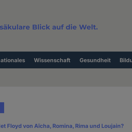
säkulare Blick auf die Welt.
extsuche
nationales
Wissenschaft
Gesundheit
Bild
et Floyd von Aïcha, Romina, Rima und Loujain?