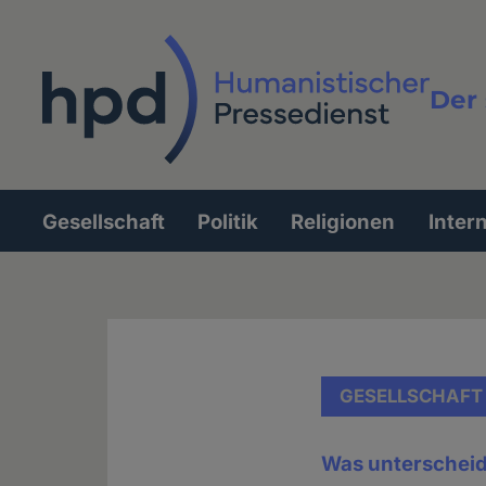
Direkt
zum
Inhalt
Der 
Vollt
Gesellschaft
Politik
Religionen
Inter
Hauptnavigation
GESELLSCHAFT
Was unterscheid