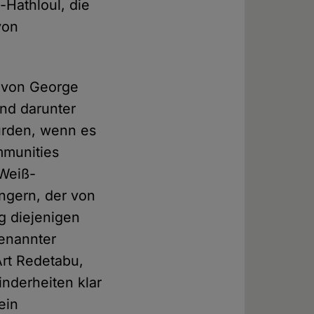
-Hathloul, die
von
s von George
ind darunter
ürden, wenn es
mmunities
"Weiß-
ngern, der von
g diejenigen
genannter
Art Redetabu,
nderheiten klar
ein