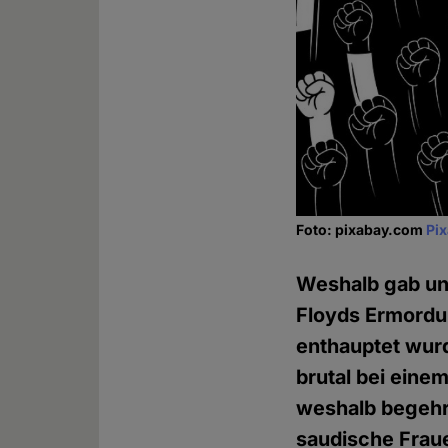
Foto: pixabay.com
Pi
Weshalb gab und
Floyds Ermordun
enthauptet wurd
brutal bei eine
weshalb begehrt
saudische Fraue