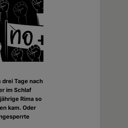
s drei Tage nach
er im Schlaf
-jährige Rima so
ben kam. Oder
ingesperrte