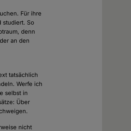
uchen. Für ihre
 studiert. So
lptraum, denn
oder an den
xt tatsächlich
ndeln. Werfe ich
e selbst in
sätze: Über
schweigen.
rweise nicht