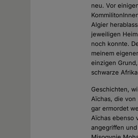
neu. Vor einige
KommilitonInnen
Algier herablas
jeweiligen Heim
noch konnte. De
meinem eigenen
einzigen Grund, 
schwarze Afrika
Geschichten, wi
Aïchas, die von
gar ermordet we
Aïchas ebenso v
angegriffen und
Misogynie Moham