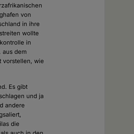
rzafrikanischen
ughafen von
chland in ihre
treiten wollte
ontrolle in
, aus dem
 vorstellen, wie
d. Es gibt
schlagen und ja
nd andere
saliert,
las die
als auch in den