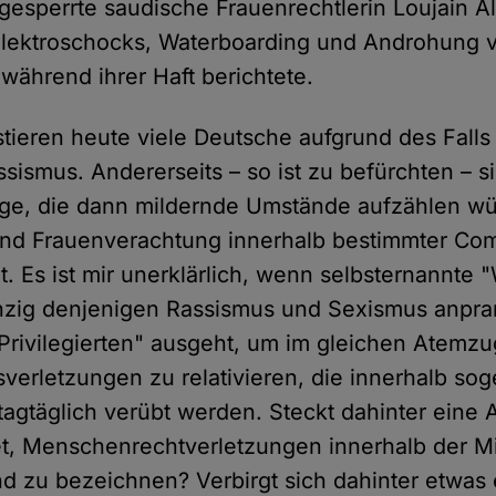
gesperrte saudische Frauenrechtlerin Loujain Al
Elektroschocks, Waterboarding und Androhung 
während ihrer Haft berichtete.
estieren heute viele Deutsche aufgrund des Fall
sismus. Andererseits – so ist zu befürchten – s
ige, die dann mildernde Umstände aufzählen w
nd Frauenverachtung innerhalb bestimmter Co
. Es ist mir unerklärlich, wenn selbsternannte 
einzig denjenigen Rassismus und Sexismus anpra
rivilegierten" ausgeht, um im gleichen Atemzu
erletzungen zu relativieren, die innerhalb so
tagtäglich verübt werden. Steckt dahinter eine 
et, Menschenrechtverletzungen innerhalb der Mi
 zu bezeichnen? Verbirgt sich dahinter etwas 