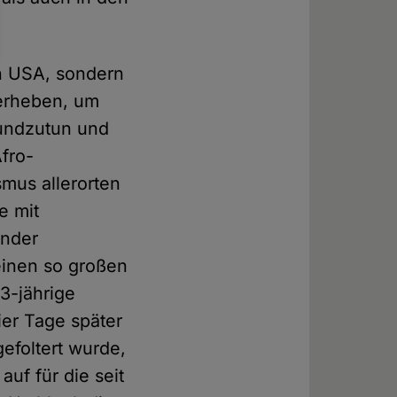
en USA, sondern
 erheben, um
undzutun und
fro-
smus allerorten
e mit
ander
einen so großen
13-jährige
ier Tage später
gefoltert wurde,
uf für die seit