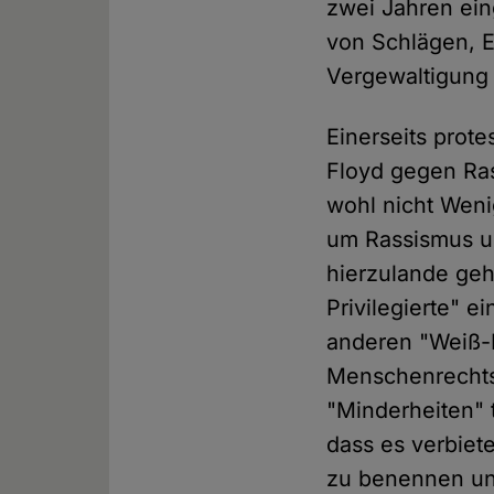
zwei Jahren ein
von Schlägen, 
Vergewaltigung 
Einerseits prot
Floyd gegen Ras
wohl nicht Wen
um Rassismus u
hierzulande geht
Privilegierte" 
anderen "Weiß-P
Menschenrechtsv
"Minderheiten" 
dass es verbiet
zu benennen und