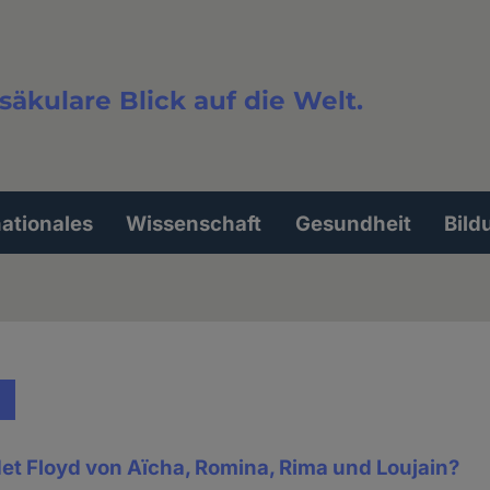
säkulare Blick auf die Welt.
extsuche
nationales
Wissenschaft
Gesundheit
Bild
et Floyd von Aïcha, Romina, Rima und Loujain?