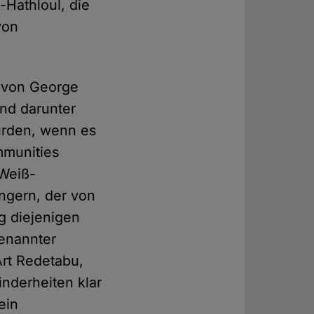
-Hathloul, die
von
s von George
ind darunter
ürden, wenn es
mmunities
"Weiß-
ngern, der von
g diejenigen
genannter
Art Redetabu,
nderheiten klar
ein