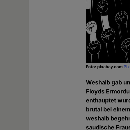
Foto: pixabay.com
Pi
Weshalb gab und
Floyds Ermordun
enthauptet wurd
brutal bei eine
weshalb begehrt
saudische Fraue