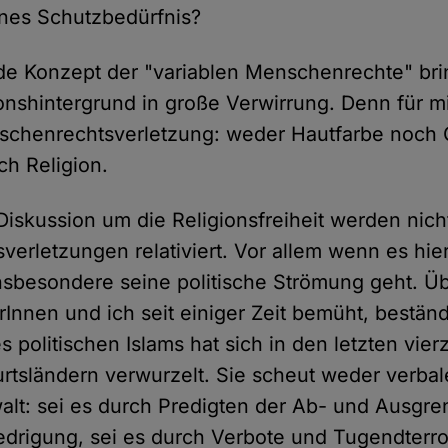
nes Schutzbedürfnis?
nde Konzept der "variablen Menschenrechte" bri
onshintergrund in große Verwirrung. Denn für mi
schenrechtsverletzung: weder Hautfarbe noch 
ch Religion.
Diskussion um die Religionsfreiheit werden nich
erletzungen relativiert. Vor allem wenn es hi
nsbesondere seine politische Strömung geht. Üb
rInnen und ich seit einiger Zeit bemüht, bestän
s politischen Islams hat sich in den letzten vier
rtsländern verwurzelt. Sie scheut weder verba
alt: sei es durch Predigten der Ab- und Ausgr
edrigung, sei es durch Verbote und Tugendterr