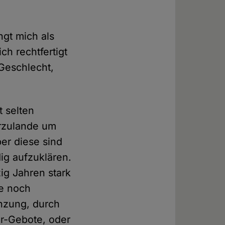
ngt mich als
ch rechtfertigt
Geschlecht,
t selten
erzulande um
er diese sind
dig aufzuklären.
zig Jahren stark
le noch
enzung, durch
or-Gebote, oder