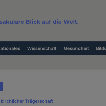
säkulare Blick auf die Welt.
extsuche
nationales
Wissenschaft
Gesundheit
Bild
 kirchlicher Trägerschaft