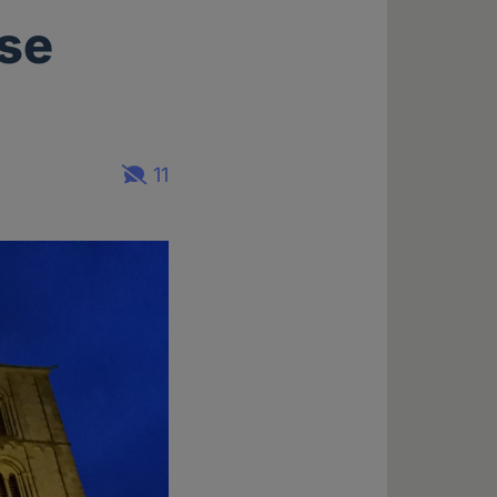
öse
11