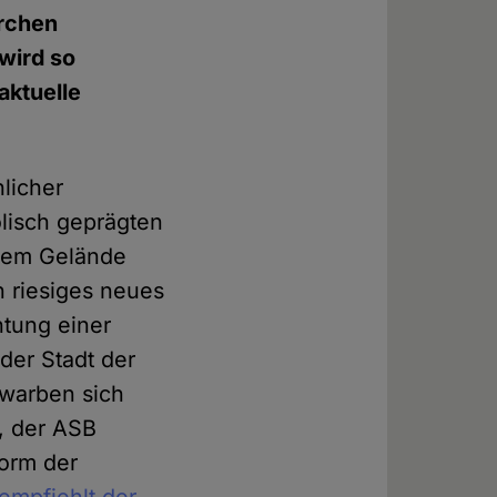
irchen
 wird so
aktuelle
hlicher
holisch geprägten
 dem Gelände
n riesiges neues
htung einer
der Stadt der
ewarben sich
, der ASB
form der