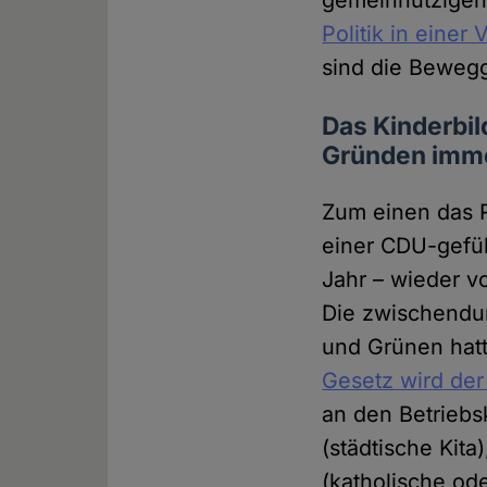
gemeinnützige
Politik in einer
sind die Beweg
Das Kinderbil
Gründen imme
Zum einen das R
einer CDU-gefüh
Jahr – wieder v
Die zwischendu
und Grünen hatt
Gesetz wird der
an den Betriebs
(städtische Kita
(katholische ode