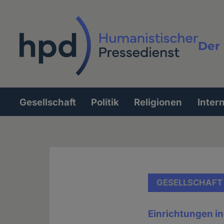
Direkt
zum
Inhalt
Der 
Vollt
Gesellschaft
Politik
Religionen
Inter
Hauptnavigation
GESELLSCHAFT
Einrichtungen in