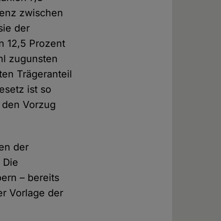
erenz zwischen
sie der
n 12,5 Prozent
ahl zugunsten
ten Trägeranteil
setz ist so
n den Vorzug
en der
 Die
rn – bereits
er Vorlage der