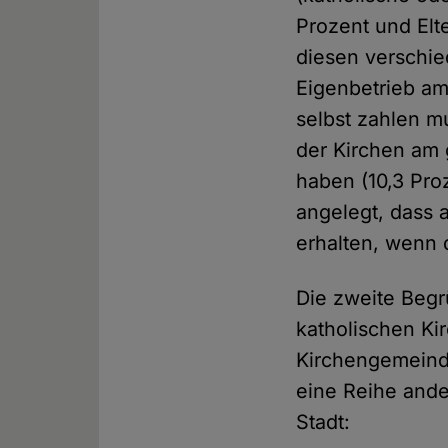
Prozent und Elte
diesen verschie
Eigenbetrieb am
selbst zahlen m
der Kirchen am 
haben (10,3 Pro
angelegt, dass 
erhalten, wenn 
Die zweite Beg
katholischen Ki
Kirchengemeind
eine Reihe ander
Stadt: