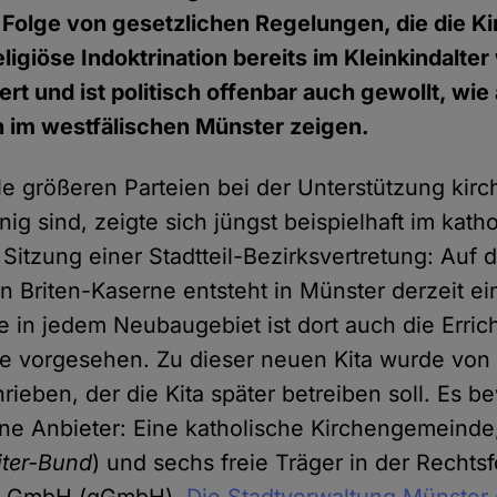
h Folge von gesetzlichen Regelungen, die die K
igiöse Indoktrination bereits im Kleinkindalter
ert und ist politisch offenbar auch gewollt, wie 
 im westfälischen Münster zeigen.
le größeren Parteien bei der Unterstützung kirc
inig sind, zeigte sich jüngst beispielhaft im kat
 Sitzung einer Stadtteil-Bezirksvertretung: Auf
n Briten-Kaserne entsteht in Münster derzeit ei
 in jedem Neubaugebiet ist dort auch die Erric
te vorgesehen. Zu dieser neuen Kita wurde von 
rieben, der die Kita später betreiben soll. Es b
ne Anbieter: Eine katholische Kirchengemeinde
iter-Bund
) und sechs freie Träger in der Rechts