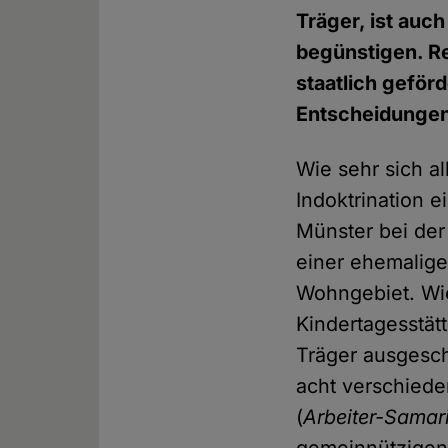
Träger, ist auc
begünstigen. Rel
staatlich geförd
Entscheidungen
Wie sehr sich al
Indoktrination e
Münster bei der
einer ehemalige
Wohngebiet. Wie
Kindertagesstät
Träger ausgesch
acht verschiede
(
Arbeiter-Samar