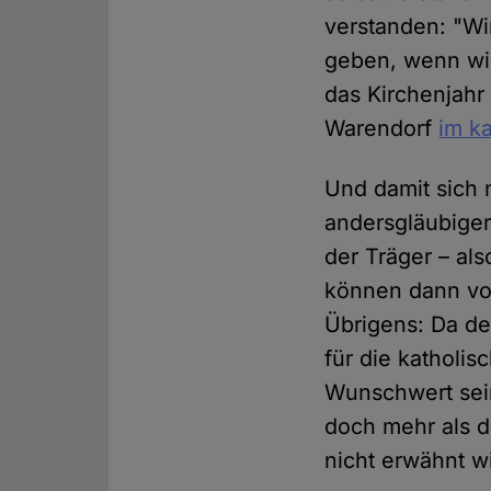
verstanden: "Wi
geben, wenn wir
das Kirchenjahr
Warendorf
im k
Und damit sich 
andersgläubiger
der Träger – als
können dann von
Übrigens: Da de
für die katholis
Wunschwert sein
doch mehr als d
nicht erwähnt w