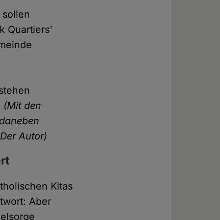
 sollen
 Quartiers'
emeinde
tstehen
"
(Mit den
, daneben
Der Autor)
rt
tholischen Kitas
twort: Aber
eelsorge