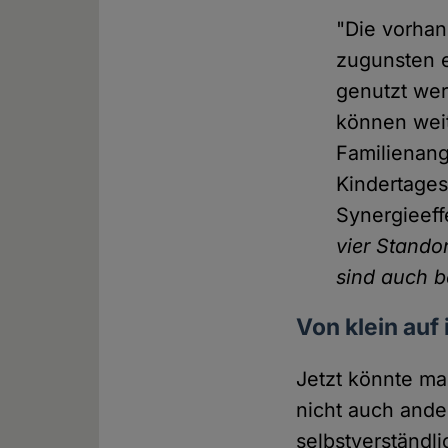
"Die vorhan
zugunsten e
genutzt wer
können weit
Familienang
Kindertages
Synergieeff
vier Stando
sind auch b
Von klein auf 
Jetzt könnte ma
nicht auch ande
selbstverständli