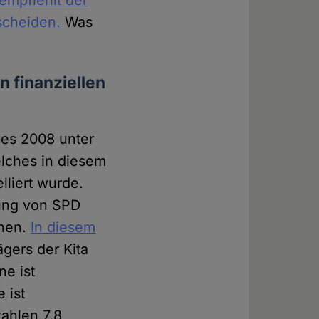
empfiehlt der
tscheiden.
Was
n finanziellen
hes 2008 unter
lches in diesem
liert wurde.
ung von SPD
nnen.
In diesem
ägers der Kita
ne ist
 ist
zahlen 7,8