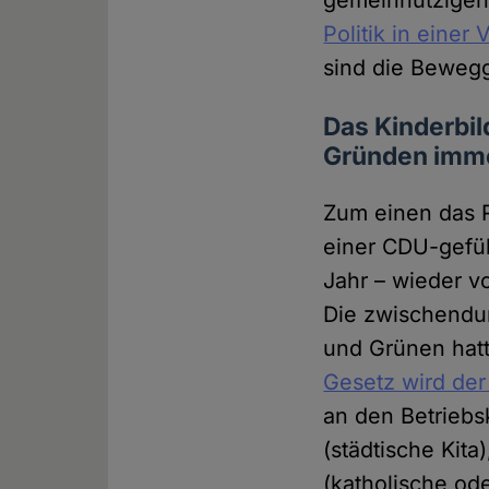
gemeinnützige
Politik in einer
sind die Beweg
Das Kinderbil
Gründen imme
Zum einen das R
einer CDU-gefüh
Jahr – wieder v
Die zwischendu
und Grünen hatt
Gesetz wird der
an den Betriebs
(städtische Kita
(katholische ode