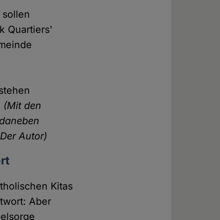
 sollen
 Quartiers'
emeinde
tstehen
"
(Mit den
, daneben
Der Autor)
rt
tholischen Kitas
twort: Aber
eelsorge