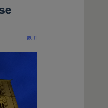
öse
11