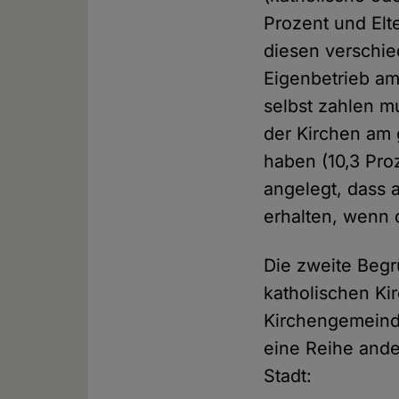
Prozent und Elte
diesen verschie
Eigenbetrieb am
selbst zahlen m
der Kirchen am 
haben (10,3 Pro
angelegt, dass 
erhalten, wenn 
Die zweite Beg
katholischen Ki
Kirchengemeind
eine Reihe ander
Stadt: