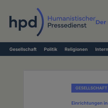
Direkt
zum
Inhalt
Der 
Vollt
Gesellschaft
Politik
Religionen
Inter
Hauptnavigation
GESELLSCHAFT
Einrichtungen in