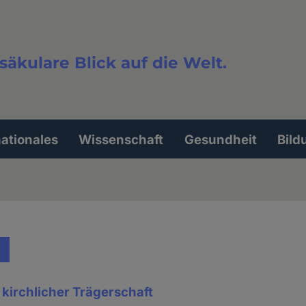
säkulare Blick auf die Welt.
extsuche
nationales
Wissenschaft
Gesundheit
Bild
 kirchlicher Trägerschaft