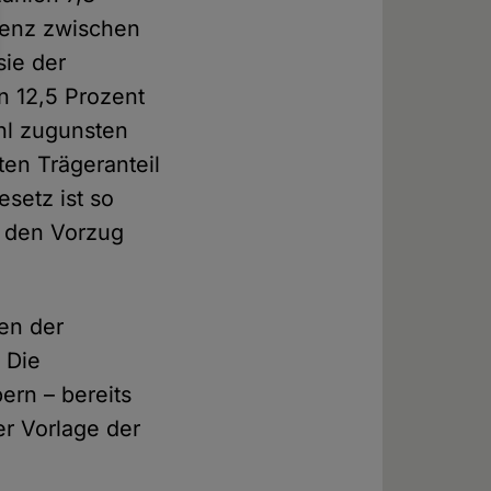
erenz zwischen
sie der
n 12,5 Prozent
ahl zugunsten
ten Trägeranteil
setz ist so
n den Vorzug
en der
 Die
rn – bereits
er Vorlage der