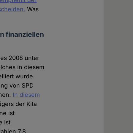
empfiehlt der
tscheiden.
Was
n finanziellen
hes 2008 unter
lches in diesem
liert wurde.
ung von SPD
nnen.
In diesem
ägers der Kita
ne ist
 ist
zahlen 7,8