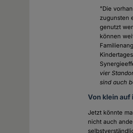
"Die vorhan
zugunsten e
genutzt wer
können weit
Familienang
Kindertages
Synergieeff
vier Stando
sind auch b
Von klein auf 
Jetzt könnte ma
nicht auch ande
selbstverständli