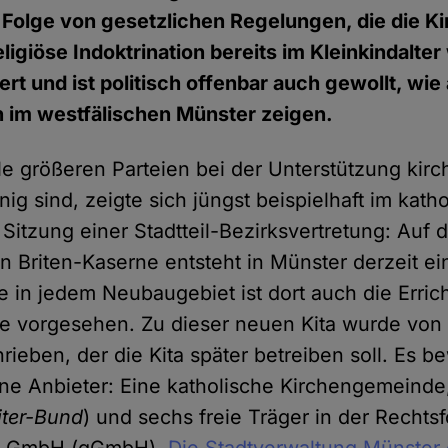
h Folge von gesetzlichen Regelungen, die die K
igiöse Indoktrination bereits im Kleinkindalter
ert und ist politisch offenbar auch gewollt, wie 
 im westfälischen Münster zeigen.
le größeren Parteien bei der Unterstützung kirc
inig sind, zeigte sich jüngst beispielhaft im kat
 Sitzung einer Stadtteil-Bezirksvertretung: Auf
n Briten-Kaserne entsteht in Münster derzeit ei
 in jedem Neubaugebiet ist dort auch die Erric
te vorgesehen. Zu dieser neuen Kita wurde von 
rieben, der die Kita später betreiben soll. Es b
ne Anbieter: Eine katholische Kirchengemeinde
iter-Bund
) und sechs freie Träger in der Rechts