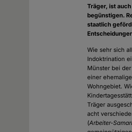
Träger, ist auc
begünstigen. Rel
staatlich geförd
Entscheidungen
Wie sehr sich al
Indoktrination e
Münster bei der
einer ehemalige
Wohngebiet. Wie
Kindertagesstät
Träger ausgesch
acht verschiede
(
Arbeiter-Samar