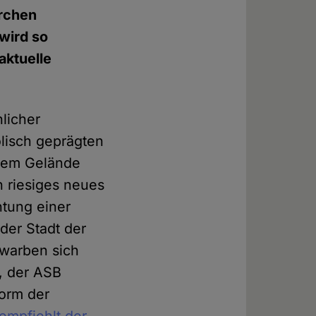
irchen
 wird so
aktuelle
hlicher
holisch geprägten
 dem Gelände
n riesiges neues
htung einer
der Stadt der
ewarben sich
, der ASB
form der