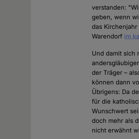
verstanden: "Wi
geben, wenn wir
das Kirchenjahr
Warendorf
im k
Und damit sich 
andersgläubiger
der Träger – als
können dann von
Übrigens: Da de
für die katholis
Wunschwert sein
doch mehr als d
nicht erwähnt w