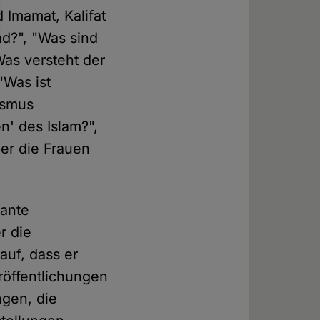
 Imamat, Kalifat
ad?", "Was sind
Was versteht der
"Was ist
fismus
n' des Islam?",
ber die Frauen
vante
r die
auf, dass er
röffentlichungen
gen, die