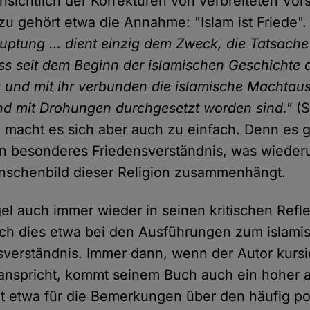
nsichtlich der Korrekturen von verbreiteten Vor
azu gehört etwa die Annahme: "Islam ist Friede"
uptung … dient einzig dem Zweck, die Tatsache
ass seit dem Beginn der islamischen Geschichte 
 und mit ihr verbunden die islamische Machtau
d mit Drohungen durchgesetzt worden sind."
(S
, macht es sich aber auch zu einfach. Denn es 
in besonderes Friedensverständnis, was wiede
schenbild dieser Religion zusammenhängt.
el auch immer wieder in seinen kritischen Refl
sich dies etwa bei den Ausführungen zum islami
verständnis. Immer dann, wenn der Autor kurs
nspricht, kommt seinem Buch auch ein hoher a
ilt etwa für die Bemerkungen über den häufig po