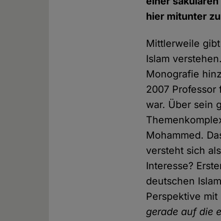
einer säkularen
hier mitunter z
Mittlerweile gib
Islam verstehen.
Monografie hinz
2007 Professor f
war. Über sein 
Themenkomplex 
Mohammed. Das 
versteht sich a
Interesse? Erst
deutschen Islam
Perspektive mit 
gerade auf die 