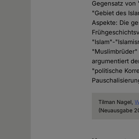
Gegensatz von 
"Gebiet des Isl
Aspekte: Die ge
Frühgeschichtsv
"Islam"-"Islami
"Muslimbrüder" 
argumentiert de
"politische Korr
Pauschalisierung
Tilman Nagel,
W
(Neuausgabe 20