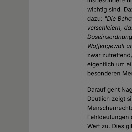
insbesondere hi
wichtig sind. D
dazu:
"Die Beha
verschleiern, d
Daseinsordnung
Waffengewalt un
zwar zutreffend
eigentlich um e
besonderen Men
Darauf geht Nag
Deutlich zeigt 
Menschenrechts
Fehldeutungen a
Wert zu. Dies g