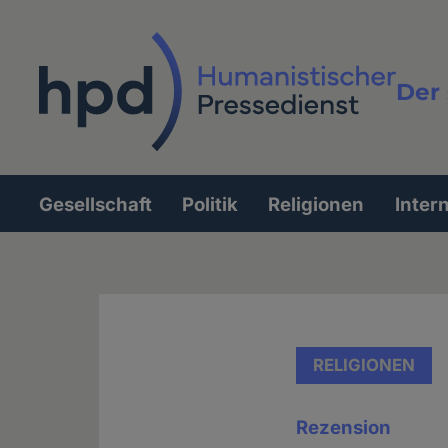
Direkt
zum
Inhalt
Der 
Vollt
Gesellschaft
Politik
Religionen
Inter
Hauptnavigation
RELIGIONEN
Rezension