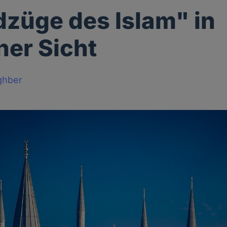
züge des Islam" in
her Sicht
ghber