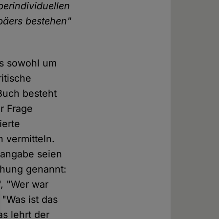
erindividuellen
päers bestehen"
 es sowohl um
itische
Buch besteht
er Frage
ierte
 vermitteln.
tsangabe seien
chung genannt:
", "Wer war
"Was ist das
as lehrt der