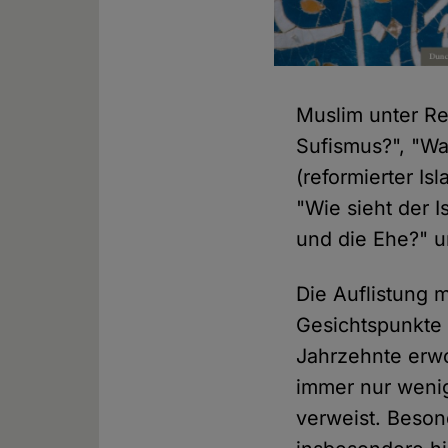
Muslim unter Re
Sufismus?", "Was
(reformierter Is
"Wie sieht der I
und die Ehe?" u
Die Auflistung m
Gesichtspunkte i
Jahrzehnte erwo
immer nur wenig
verweist. Beso