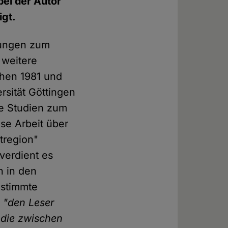
bei der Autor
igt.
hrungen zum
 weitere
chen 1981 und
rsität Göttingen
he Studien zum
se Arbeit über
tregion"
verdient es
n in den
estimmte
,
"den Leser
 die zwischen