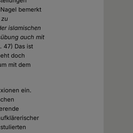
stellungen
. Nagel bemerkt
 zu
der islamischen
sübung auch mit
. 47) Das ist
geht doch
rum mit dem
exionen ein.
schen
ierende
ufklärerischer
stulierten