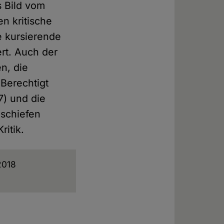
 Bild vom
n kritische
e kursierende
ert. Auch der
n, die
 Berechtigt
7) und die
 schiefen
ritik.
 2018