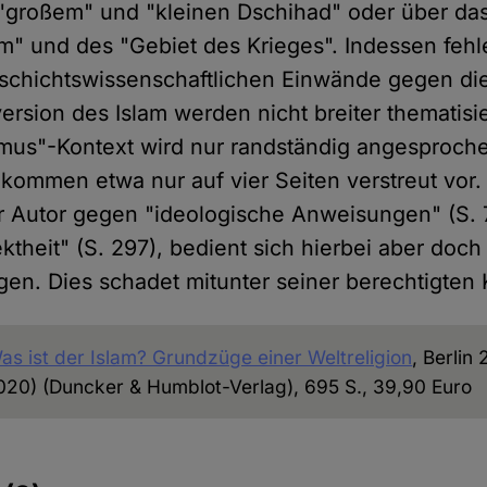
"großem" und "kleinen Dschihad" oder über das
am" und des "Gebiet des Krieges". Indessen fehle
schichtswissenschaftlichen Einwände gegen di
ersion des Islam werden nicht breiter thematisi
smus"-Kontext wird nur randständig angesproche
kommen etwa nur auf vier Seiten verstreut vor.
r Autor gegen "ideologische Anweisungen" (S. 
ektheit" (S. 297), bedient sich hierbei aber doch
en. Dies schadet mitunter seiner berechtigten K
as ist der Islam? Grundzüge einer Weltreligion
, Berlin
20) (Duncker & Humblot-Verlag), 695 S., 39,90 Euro