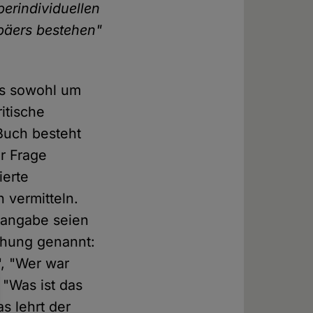
erindividuellen
päers bestehen"
 es sowohl um
itische
Buch besteht
er Frage
ierte
 vermitteln.
tsangabe seien
chung genannt:
", "Wer war
"Was ist das
as lehrt der