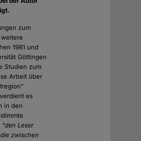
bei der Autor
igt.
hrungen zum
 weitere
chen 1981 und
rsität Göttingen
he Studien zum
se Arbeit über
tregion"
verdient es
n in den
estimmte
,
"den Leser
 die zwischen