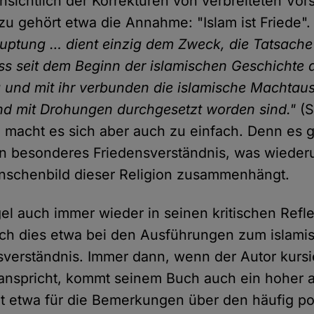
nsichtlich der Korrekturen von verbreiteten Vor
azu gehört etwa die Annahme: "Islam ist Friede"
uptung … dient einzig dem Zweck, die Tatsache
ass seit dem Beginn der islamischen Geschichte 
 und mit ihr verbunden die islamische Machtau
d mit Drohungen durchgesetzt worden sind."
(S
, macht es sich aber auch zu einfach. Denn es 
in besonderes Friedensverständnis, was wiede
schenbild dieser Religion zusammenhängt.
el auch immer wieder in seinen kritischen Refl
sich dies etwa bei den Ausführungen zum islami
verständnis. Immer dann, wenn der Autor kurs
nspricht, kommt seinem Buch auch ein hoher a
ilt etwa für die Bemerkungen über den häufig po