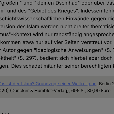
"großem" und "kleinen Dschihad" oder über das
am" und des "Gebiet des Krieges". Indessen fehle
schichtswissenschaftlichen Einwände gegen di
ersion des Islam werden nicht breiter thematisi
smus"-Kontext wird nur randständig angesproche
kommen etwa nur auf vier Seiten verstreut vor.
r Autor gegen "ideologische Anweisungen" (S. 
ektheit" (S. 297), bedient sich hierbei aber doch
en. Dies schadet mitunter seiner berechtigten K
as ist der Islam? Grundzüge einer Weltreligion
, Berlin
20) (Duncker & Humblot-Verlag), 695 S., 39,90 Euro