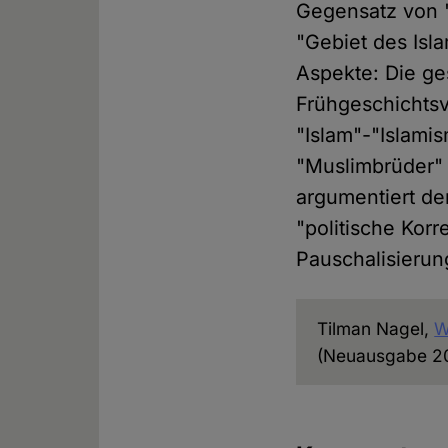
Gegensatz von 
"Gebiet des Isl
Aspekte: Die ge
Frühgeschichtsv
"Islam"-"Islami
"Muslimbrüder" 
argumentiert de
"politische Korr
Pauschalisierung
Tilman Nagel,
W
(Neuausgabe 20