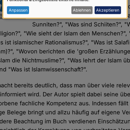
von
Islam über das Jenseits?", "Was sind
personenbezogenen
Anpassen
Ablehnen
Akzeptieren
und Sultanat?", "Was ist der Dschih
Daten
Sunniten?", "Was sind Schiiten?", "
und
ligion?", "Wie sieht der Islam den Menschen?", 
Cookies
 ist islamischer Rationalismus?", "Was ist Sala
lam)?", "Wovon berichten die 'großen Erzählunge
slam die Nichtmuslime?", "Was lehrt der Islam ü
nd "Was ist Islamwissenschaft?".
acht bereits deutlich, dass man über viele rele
nformiert wird. Der Autor spielt dabei seine übe
rbene fachliche Kompetenz aus. Indessen fällt 
e Belege bringt und allzu häufig auf eigene Ve
ndere Beachtung im Buch verdienen Einschätzun