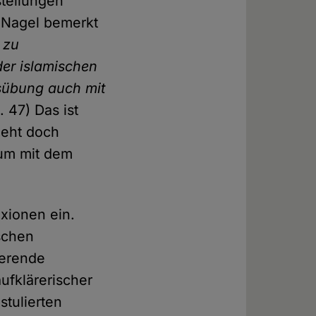
stellungen
. Nagel bemerkt
 zu
der islamischen
sübung auch mit
. 47) Das ist
geht doch
rum mit dem
exionen ein.
schen
ierende
ufklärerischer
stulierten