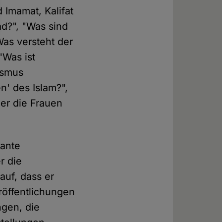
 Imamat, Kalifat
ad?", "Was sind
Was versteht der
"Was ist
fismus
n' des Islam?",
ber die Frauen
vante
r die
auf, dass er
röffentlichungen
gen, die