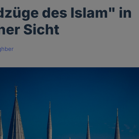
züge des Islam" in
her Sicht
ghber