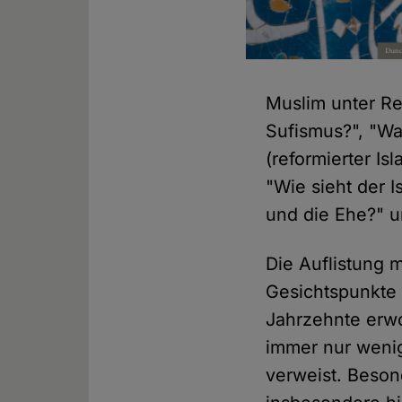
Muslim unter Re
Sufismus?", "Was
(reformierter Is
"Wie sieht der I
und die Ehe?" u
Die Auflistung m
Gesichtspunkte i
Jahrzehnte erwo
immer nur wenig
verweist. Beso