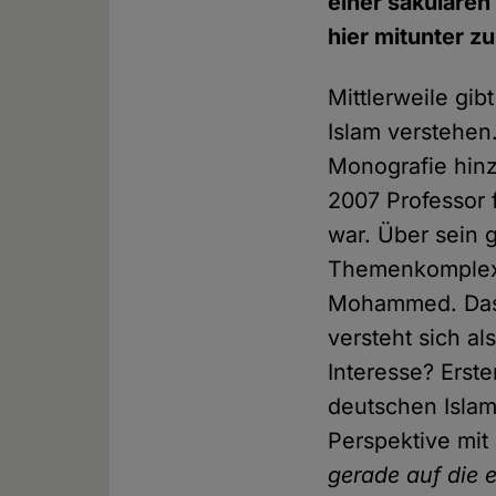
einer säkularen
hier mitunter z
Mittlerweile gib
Islam verstehen.
Monografie hinz
2007 Professor f
war. Über sein 
Themenkomplex 
Mohammed. Das 
versteht sich a
Interesse? Erst
deutschen Islam
Perspektive mit 
gerade auf die 