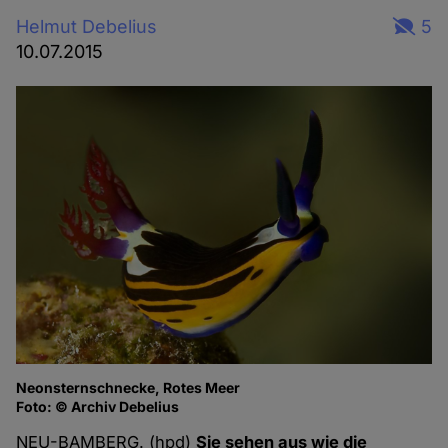
Helmut Debelius
5
10.07.2015
Neonsternschnecke, Rotes Meer
Fa
Foto: © Archiv Debelius
Fo
NEU-BAMBERG. (hpd)
Sie sehen aus wie die