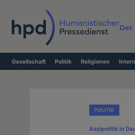
Direkt
zum
Inhalt
Der 
Vollt
Gesellschaft
Politik
Religionen
Inter
Hauptnavigation
POLITIK
Asylpolitik in D