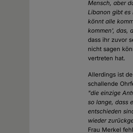
Mensch, aber du
Libanon gibt es
könnt alle komm
kommen', das, d
dass ihr zuvor 
nicht sagen könn
vertreten hat.
Allerdings ist d
schallende Ohrf
"die einzige Ant
so lange, dass 
entschieden si
wieder zurückg
Frau Merkel fehl