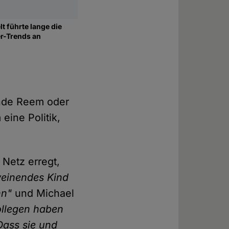
t führte lange die
er-Trends an
ende Reem oder
eine Politik,
 Netz erregt,
weinendes Kind
nn"
und Michael
ollegen haben
Dass sie und