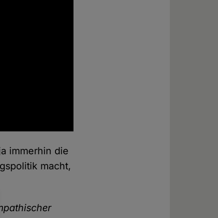
ja immerhin die
gspolitik macht,
ympathischer