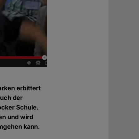
rken erbittert
uch der
ocker Schule.
ten und wird
 umgehen kann.