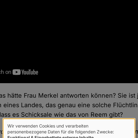
as hätte Frau Merkel antworten können? Sie ist 
 eines Landes, das genau eine solche Flüchtlin
 dass es Schicksale wie das von Reem gibt?
Wir verwenden Cookies und verarbeiten
Verwendung
or mir stehst, dann bist du ja ein unheimlich s
personenbezogene Daten für die folgenden Zwecke:
Funktional & Eingebettete externe Inhalte
.