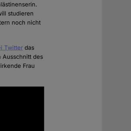
ästinenserin.
ill studieren
tern noch nicht
i Twitter
das
n Ausschnitt des
wirkende Frau