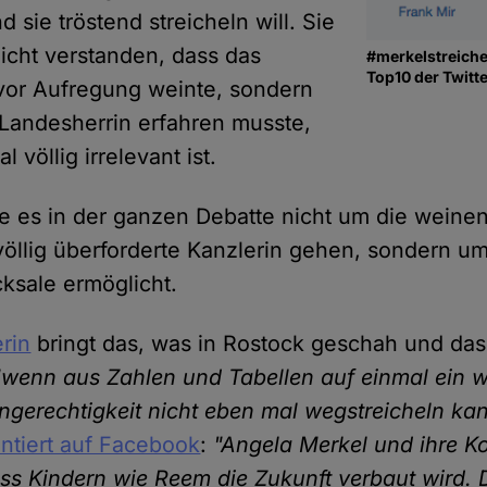
sie tröstend streicheln will. Sie
nicht verstanden, dass das
#merkelstreichel
Top10 der Twitt
vor Aufregung weinte, sondern
 Landesherrin erfahren musste,
l völlig irrelevant ist.
lte es in der ganzen Debatte nicht um die wein
öllig überforderte Kanzlerin gehen, sondern um 
cksale ermöglicht.
rin
bringt das, was in Rostock geschah und das
"wenn aus Zahlen und Tabellen auf einmal ein 
gerechtigkeit nicht eben mal wegstreicheln ka
tiert auf Facebook
:
"Angela Merkel und ihre K
ss Kindern wie Reem die Zukunft verbaut wird. 