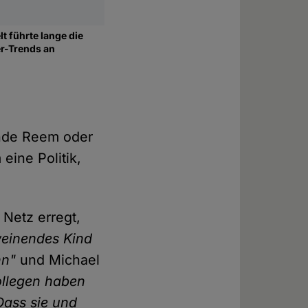
t führte lange die
er-Trends an
ende Reem oder
eine Politik,
 Netz erregt,
weinendes Kind
nn"
und Michael
ollegen haben
Dass sie und