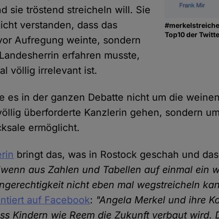
sie tröstend streicheln will. Sie
nicht verstanden, dass das
#merkelstreichel
Top10 der Twitt
vor Aufregung weinte, sondern
 Landesherrin erfahren musste,
l völlig irrelevant ist.
lte es in der ganzen Debatte nicht um die wein
öllig überforderte Kanzlerin gehen, sondern um 
cksale ermöglicht.
rin
bringt das, was in Rostock geschah und das
"wenn aus Zahlen und Tabellen auf einmal ein 
gerechtigkeit nicht eben mal wegstreicheln ka
tiert auf Facebook
:
"Angela Merkel und ihre K
ss Kindern wie Reem die Zukunft verbaut wird. 