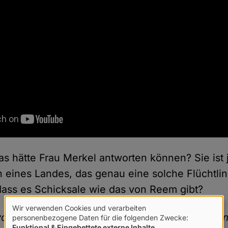
as hätte Frau Merkel antworten können? Sie ist 
 eines Landes, das genau eine solche Flüchtlin
 dass es Schicksale wie das von Reem gibt?
Wir verwenden Cookies und verarbeiten
Verwendung
or mir stehst, dann bist du ja ein unheimlich s
personenbezogene Daten für die folgenden Zwecke:
Funktional & Eingebettete externe Inhalte
.