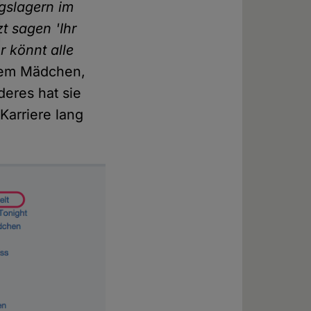
ngslagern im
t sagen 'Ihr
r könnt alle
dem Mädchen,
eres hat sie
Karriere lang