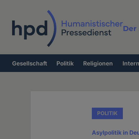
Direkt
zum
Inhalt
Der 
Vollt
Gesellschaft
Politik
Religionen
Inter
Hauptnavigation
POLITIK
Asylpolitik in D