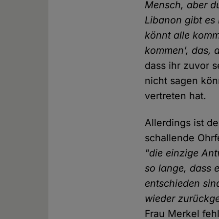
Mensch, aber du
Libanon gibt es
könnt alle komm
kommen', das, d
dass ihr zuvor 
nicht sagen könn
vertreten hat.
Allerdings ist d
schallende Ohrf
"die einzige Ant
so lange, dass 
entschieden si
wieder zurückg
Frau Merkel fehl