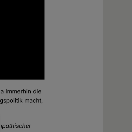
ja immerhin die
gspolitik macht,
ympathischer