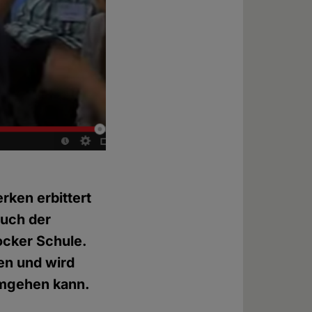
rken erbittert
uch der
ocker Schule.
ten und wird
 umgehen kann.