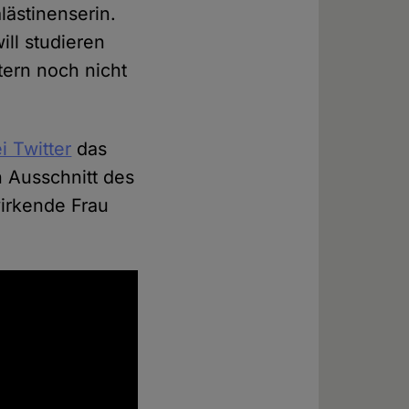
ästinenserin.
ill studieren
tern noch nicht
i Twitter
das
n Ausschnitt des
wirkende Frau