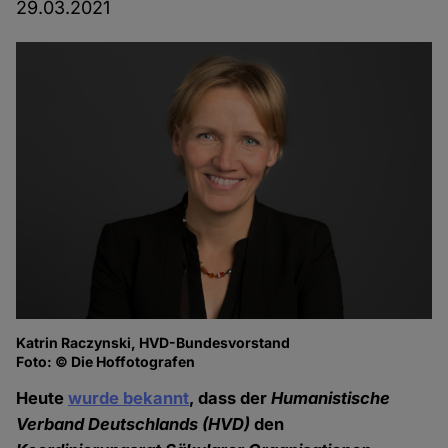
29.03.2021
Katrin Raczynski, HVD-Bundesvorstand
Dr
Foto: © Die Hoffotografen
Fo
Heute
wurde bekannt
, dass der
Humanistische
Verband Deutschlands
(HVD)
den