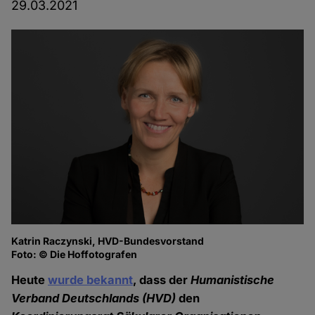
29.03.2021
Katrin Raczynski, HVD-Bundesvorstand
Dr
Foto: © Die Hoffotografen
Fo
Heute
wurde bekannt
, dass der
Humanistische
Verband Deutschlands
(HVD)
den