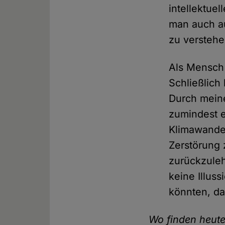
intellektue
man auch a
zu verstehe
Als Mensch 
Schließlich
Durch mein
zumindest e
Klimawandel
Zerstörung 
zurückzuleh
keine Illus
könnten, da
Wo finden heute