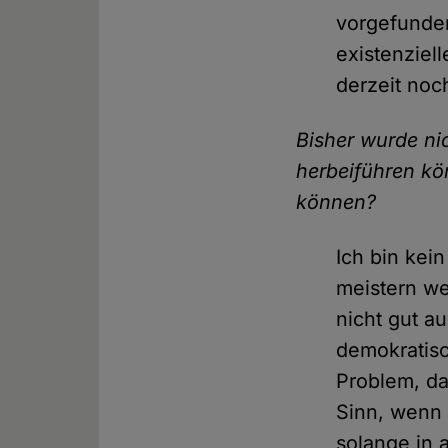
vorgefunden
existenziel
derzeit noc
Bisher wurde ni
herbeiführen kö
können?
Ich bin kei
meistern we
nicht gut a
demokratisc
Problem, da
Sinn, wenn 
solange in 