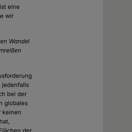
st eine
e wir
hten Wandel
umreißen
ausforderung
 jedenfalls
ch bei der
n globales
r keinen
hat,
 Flächen der