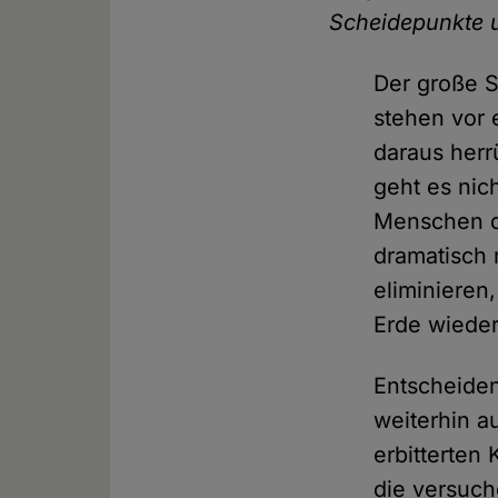
Scheidepunkte u
Der große S
stehen vor 
daraus herr
geht es nich
Menschen de
dramatisch 
eliminieren
Erde wieder
Entscheiden
weiterhin a
erbitterten
die versuche