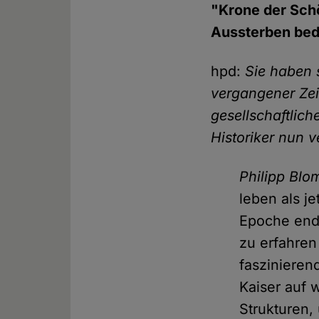
"Krone der Schö
Aussterben bedr
hpd:
Sie haben 
vergangener Zei
gesellschaftlich
Historiker nun 
Philipp Blo
leben als je
Epoche ende
zu erfahren 
faszinieren
Kaiser auf 
Strukturen,