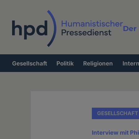
Direkt
zum
Inhalt
Der 
Vollt
Gesellschaft
Politik
Religionen
Inter
Hauptnavigation
GESELLSCHAFT
Interview mit Ph