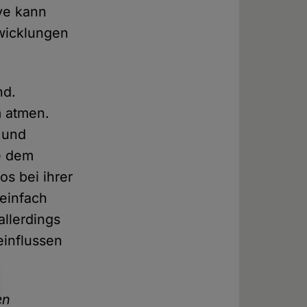
ive kann
wicklungen
nd.
m atmen.
 und
ie dem
os bei ihrer
einfach
allerdings
einflussen
en