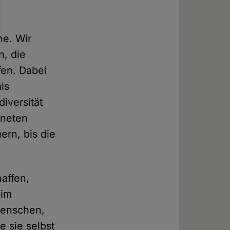
he. Wir
n, die
fen. Dabei
als
iversität
aneten
ern, bis die
haffen,
 im
 Menschen,
e sie selbst