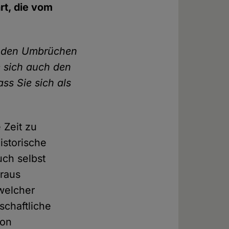
rt, die vom
it den Umbrüchen
 sich auch den
ass Sie sich als
 Zeit zu
historische
ch selbst
eraus
 welcher
schaftliche
von