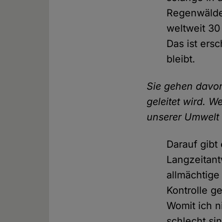
Regenwälde
weltweit 30
Das ist ers
bleibt.
Sie gehen davon
geleitet wird. W
unserer Umwel
Darauf gibt
Langzeitantw
allmächtige 
Kontrolle g
Womit ich n
schlecht si