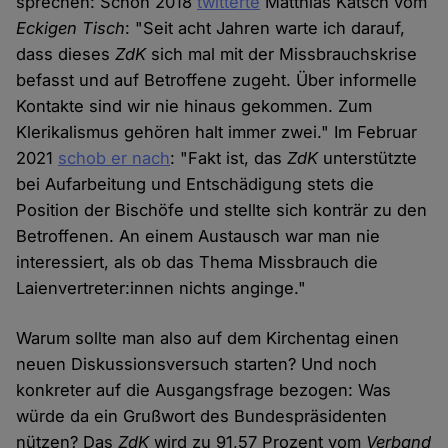
sprechen: Schon 2018
twitterte
Matthias Katsch vom
Eckigen Tisch
: "Seit acht Jahren warte ich darauf,
dass dieses
ZdK
sich mal mit der Missbrauchskrise
befasst und auf Betroffene zugeht. Über informelle
Kontakte sind wir nie hinaus gekommen. Zum
Klerikalismus gehören halt immer zwei." Im Februar
2021
schob er nach
: "Fakt ist, das
ZdK
unterstützte
bei Aufarbeitung und Entschädigung stets die
Position der Bischöfe und stellte sich konträr zu den
Betroffenen. An einem Austausch war man nie
interessiert, als ob das Thema Missbrauch die
Laienvertreter:innen nichts anginge."
Warum sollte man also auf dem Kirchentag einen
neuen Diskussionsversuch starten? Und noch
konkreter auf die Ausgangsfrage bezogen: Was
würde da ein Grußwort des Bundespräsidenten
nützen? Das
ZdK
wird zu 91,57 Prozent vom
Verband