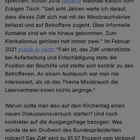
sprechen: Schon 2018
twitterte
Matthias Katsch vom
Eckigen Tisch
: "Seit acht Jahren warte ich darauf,
dass dieses
ZdK
sich mal mit der Missbrauchskrise
befasst und auf Betroffene zugeht. Über informelle
Kontakte sind wir nie hinaus gekommen. Zum
Klerikalismus gehören halt immer zwei." Im Februar
2021
schob er nach
: "Fakt ist, das
ZdK
unterstützte
bei Aufarbeitung und Entschädigung stets die
Position der Bischöfe und stellte sich konträr zu den
Betroffenen. An einem Austausch war man nie
interessiert, als ob das Thema Missbrauch die
Laienvertreter:innen nichts anginge."
Warum sollte man also auf dem Kirchentag einen
neuen Diskussionsversuch starten? Und noch
konkreter auf die Ausgangsfrage bezogen: Was
würde da ein Grußwort des Bundespräsidenten
nützen? Das
ZdK
wird zu 91,57 Prozent vom
Verband