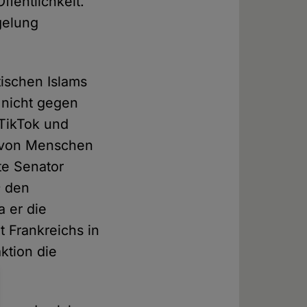
ffentlichkeit.
gelung
tischen Islams
 nicht gegen
 TikTok und
g von Menschen
te Senator
e
den
a er die
t Frankreichs in
ktion die