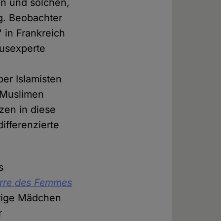
en und solchen,
ng. Beobachter
" in Frankreich
musexperte
er Islamisten
n Muslimen
zen in diese
ifferenzierte
s
rre des Femmes
hrige Mädchen
r