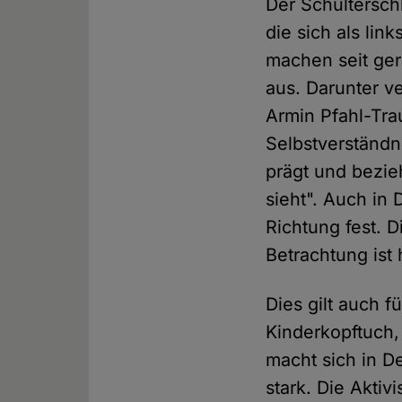
Der Schultersch
die sich als li
machen seit ger
aus. Darunter v
Armin Pfahl-Tra
Selbstverständn
prägt und bezie
sieht". Auch in
Richtung fest. D
Betrachtung ist
Dies gilt auch 
Kinderkopftuch,
macht sich in D
stark. Die Aktiv