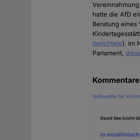
Vereinnahmung i
hatte die AfD e
Beratung eines 
Kindertagesstät
berichtete
). Im
Parlament,
dies
Kommentar
Netiquette für Kom
David See (nicht ü
in muslimisc