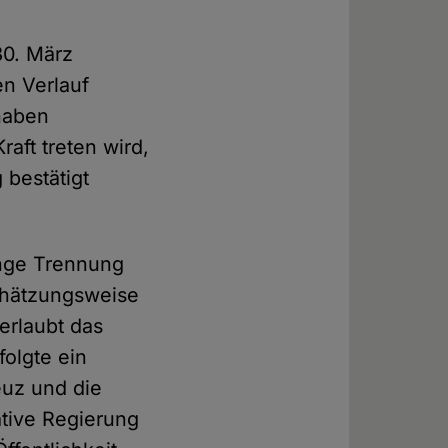
30. März
n Verlauf
haben
aft treten wird,
 bestätigt
renge Trennung
chätzungsweise
erlaubt das
folgte ein
euz und die
ative Regierung