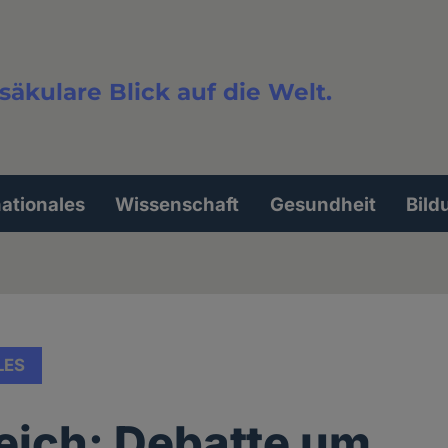
säkulare Blick auf die Welt.
extsuche
nationales
Wissenschaft
Gesundheit
Bild
LES
eich: Debatte um