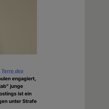
n
Terre des
hulen engagiert,
jab" junge
stings ist ein
gen unter Strafe