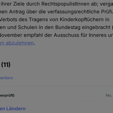
hrer Ziele durch RechtspopulistInnen ab; verg
inen Antrag über die verfassungsrechtliche Prüf
Verbots des Tragens von Kinderkopftüchern in
ten und Schulen in den Bundestag eingebracht 
 November empfahl der Ausschuss für Inneres 
en abzulehnen
.
e
(11)
mentare
berprüft)
Mo. 
hen Ländern