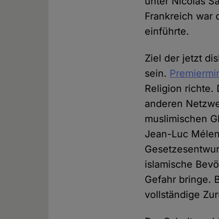
unter Nicolas Sa
Frankreich war 
einführte.
Ziel der jetzt d
sein.
Premiermin
Religion richte
anderen Netzwe
muslimischen Gl
Jean-Luc Mélen
Gesetzesentwurf
islamische Bevö
Gefahr bringe. 
vollständige Zu