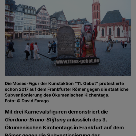
Die Moses-Figur der Kunstaktion "11. Gebot" protestierte
De
schon 2017 auf dem Frankfurter Römer gegen die staatliche
Be
Subventionierung des Ökumenischen Kichentags.
Fo
Foto: © David Farago
Mit drei Karnevalsfiguren demonstriert die
Giordano-Bruno-Stiftung
anlässlich des 3.
Ökumenischen Kirchentags in Frankfurt auf dem
Römer gegen die Subventionierung des