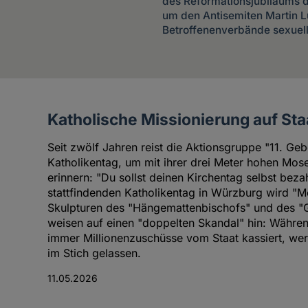
des Reformationsjubiläums de
um den Antisemiten Martin L
Betroffenenverbände sexuelle
Katholische Missionierung auf St
Artikel
des
Seit zwölf Jahren reist die Aktionsgruppe "11. Ge
Autoren
Katholikentag, um mit ihrer drei Meter hohen Mose
erinnern: "Du sollst deinen Kirchentag selbst beza
stattfindenden Katholikentag in Würzburg wird "
Skulpturen des "Hängemattenbischofs" und des "Ge
weisen auf einen "doppelten Skandal" hin: Währen
immer Millionenzuschüsse vom Staat kassiert, wer
im Stich gelassen.
11.05.2026