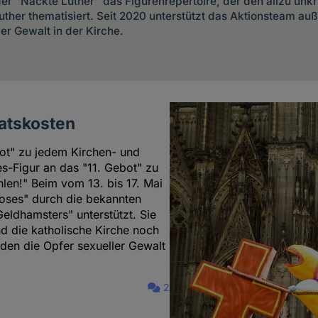
r "Nackte Luther" das Figurenrepertoire, der den allzu unkri
uther thematisiert. Seit 2020 unterstützt das Aktionsteam a
r Gewalt in der Kirche.
aatskosten
bot" zu jedem Kirchen- und
s-Figur an das "11. Gebot" zu
hlen!" Beim vom 13. bis 17. Mai
Moses" durch die bekannten
ldhamsters" unterstützt. Sie
d die katholische Kirche noch
den die Opfer sexueller Gewalt
2