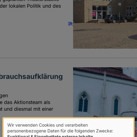
der lokalen Politik und des
sbrauchsaufklärung
igen
e das Aktionsteam als
t und diesmal mit einer
Wir verwenden Cookies und verarbeiten
Verwendung
personenbezogene Daten für die folgenden Zwecke:
Funktional & Eingebettete externe Inhalte
.