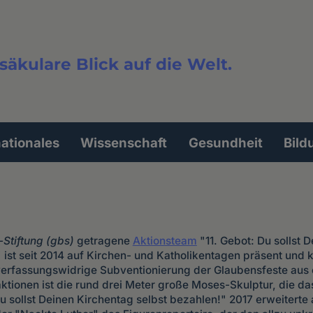
säkulare Blick auf die Welt.
extsuche
nationales
Wissenschaft
Gesundheit
Bild
Stiftung (gbs)
getragene
Aktionsteam
"11. Gebot: Du sollst 
ist seit 2014 auf Kirchen- und Katholikentagen präsent und kri
verfassungswidrige Subventionierung der Glaubensfeste aus ö
ktionen ist die rund drei Meter große Moses-Skulptur, die das
Du sollst Deinen Kirchentag selbst bezahlen!" 2017 erweiterte 