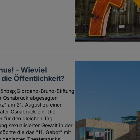
mus! – Wieviel
die Öffentlichkeit?
r&nbsp;Giordano-Bruno-Stiftung
er Osnabrück abgesagten
nz" am 21. August zu einer
ter Osnabrück ein. Die
r für den gleichen Tag
g sexualisierter Gewalt in der
 möchte die das "11. Gebot" mit
g geplanten Theaterstücks