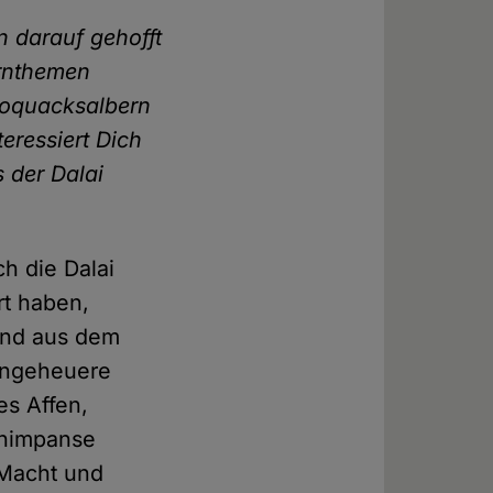
n darauf gehofft
ernthemen
hoquacksalbern
eressiert Dich
 der Dalai
h die Dalai
rt haben,
 und aus dem
 ungeheuere
es Affen,
chimpanse
 Macht und