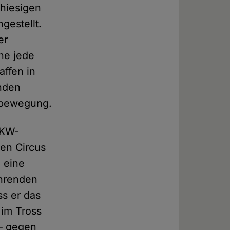
 hiesigen
gestellt.
er
hne jede
affen in
enden
sbewegung.
LKW-
en Circus
n eine
ahrenden
s er das
 im Tross
 – gegen