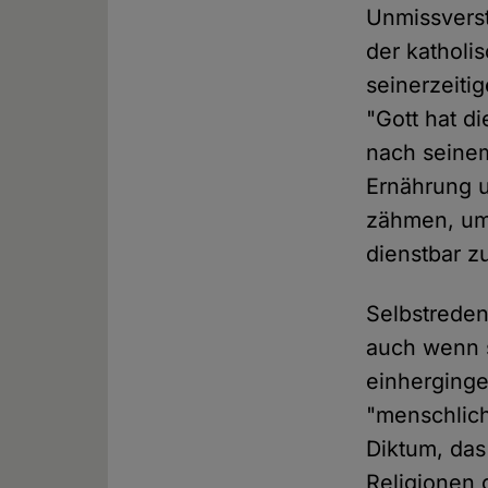
Unmissverst
der katholi
seinerzeiti
"Gott hat d
nach seinem
Ernährung u
zähmen, um 
dienstbar z
Selbstreden
auch wenn s
einhergingen
"menschlich
Diktum, das
Religionen 