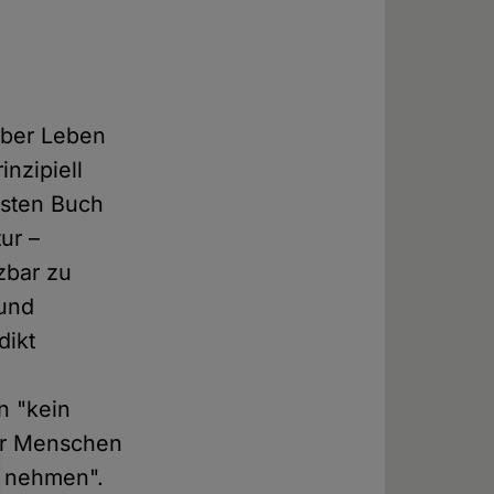
über Leben
nzipiell
rsten Buch
ur –
zbar zu
 und
dikt
n "kein
wir Menschen
u nehmen".