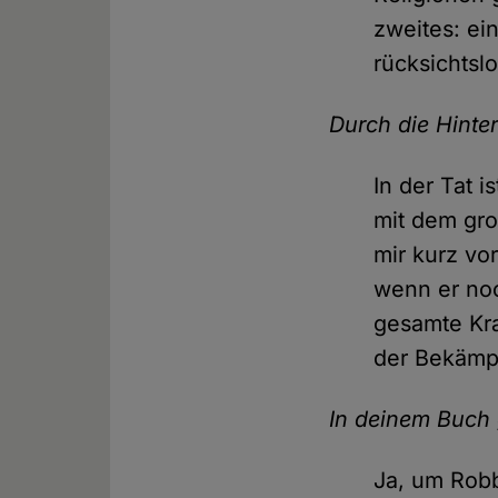
zweites: ein
rücksichtsl
Durch die Hinte
In der Tat i
mit dem gro
mir kurz vo
wenn er noc
gesamte Kra
der Bekämpf
In deinem Buch
Ja, um Robb