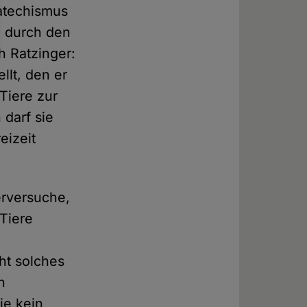
katechismus
3 durch den
h Ratzinger:
llt, den er
Tiere zur
darf sie
eizeit
erversuche,
Tiere
ht solches
n
ie kein