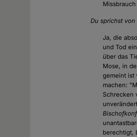
Missbrauch
Du sprichst von
Ja, die abs
und Tod ein
über das T
Mose, in de
gemeint ist
machen: "M
Schrecken v
unverändert
Bischofkon
unantastbar
berechtigt,