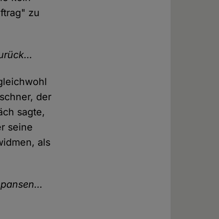
uftrag" zu
zurück…
 gleichwohl
schner, der
äch sagte,
r seine
widmen, als
impansen…