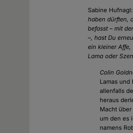
Sabine Hufnagl
haben dürften, 
befasst – mit d
–
, hast Du erneu
ein kleiner Aff
Lama oder Szene
Colin Goldn
Lamas und H
allenfalls 
heraus derl
Macht über 
um den es i
namens Rob