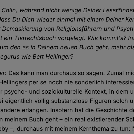
:
Colin, während nicht wenige Deiner Leser*inne
dass Du Dich wieder einmal mit einem Deiner K
er Demaskierung von Religionsführern und Psyc
t ein Tierrechtsbuch vorgelegt. Wie kommt's? Int
e, um den es in Deinem neuen Buch geht, mehr als
gurus wie Bert Hellinger?
er:
Das kann man durchaus so sagen. Zumal mic
ellingers per se noch nie sonderlich interessie
der psycho- und soziokulturelle Kontext, in dem
ei eigentlich völlig substanzlose Figuren solch
andere erlangen. Insofern hat die Geschichte d
n meinem Buch geht – ein real existierender S
by –, durchaus mit meinem Kernthema zu tun: