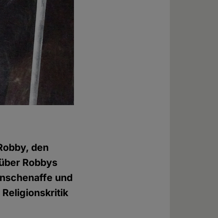
 Robby, den
 über Robbys
enschenaffe und
Religionskritik