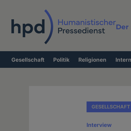
Direkt
zum
Inhalt
Der 
Vollt
Gesellschaft
Politik
Religionen
Inter
Hauptnavigation
GESELLSCHAFT
Interview