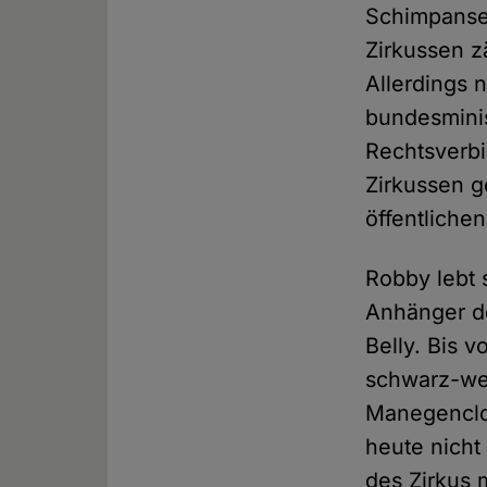
Schimpansen
Zirkussen z
Allerdings n
bundesminis
Rechtsverbi
Zirkussen g
öffentlich
Robby lebt 
Anhänger d
Belly. Bis v
schwarz-wei
Manegenclo
heute nicht
des Zirkus 