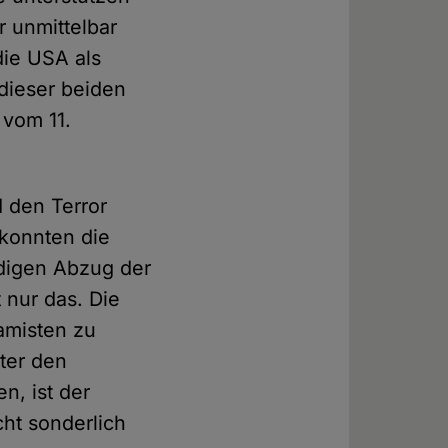
r unmittelbar
die USA als
 dieser beiden
 vom 11.
d den Terror
 konnten die
ndigen Abzug der
 nur das. Die
lamisten zu
ter den
n, ist der
ht sonderlich