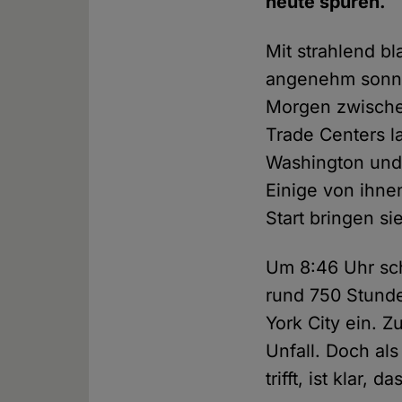
heute spüren.
Mit strahlend b
angenehm sonni
Morgen zwischen
Trade Centers l
Washington und 
Einige von ihne
Start bringen s
Um 8:46 Uhr sch
rund 750 Stund
York City ein. 
Unfall. Doch al
trifft, ist klar,