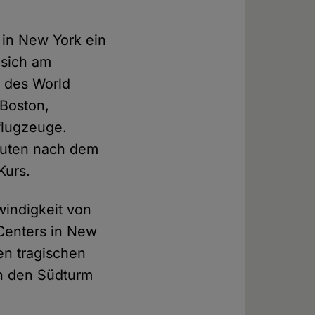
 in New York ein
sich am
n des World
 Boston,
flugzeuge.
inuten nach dem
Kurs.
windigkeit von
Centers in New
en tragischen
ch den Südturm