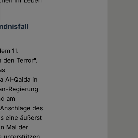
schen ihr Leben
ndnisfall
dem 11.
den Terror".
as
a Al-Qaida in
ban-Regierung
and am
e Anschläge des
as eine äußerst
en Mal der
e unterstützen