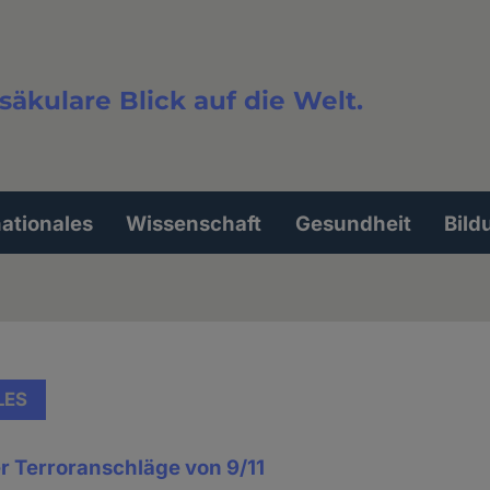
säkulare Blick auf die Welt.
extsuche
nationales
Wissenschaft
Gesundheit
Bild
LES
r Terroranschläge von 9/11