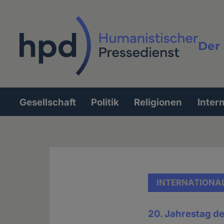
Direkt
zum
Inhalt
Der 
Vollt
Gesellschaft
Politik
Religionen
Inter
Hauptnavigation
INTERNATIONA
20. Jahrestag de