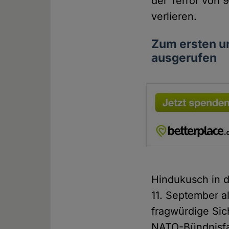
der Terror von 
verlieren.
Zum ersten un
ausgerufen
Hindukusch in d
11. September a
fragwürdige Sic
NATO-Bündnisfal