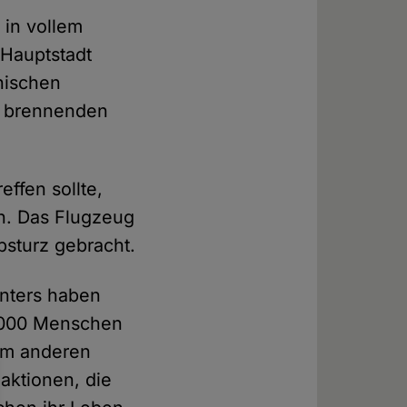
 in vollem
 Hauptstadt
nischen
ie brennenden
effen sollte,
en. Das Flugzeug
bsturz gebracht.
enters haben
3.000 Menschen
dem anderen
aktionen, die