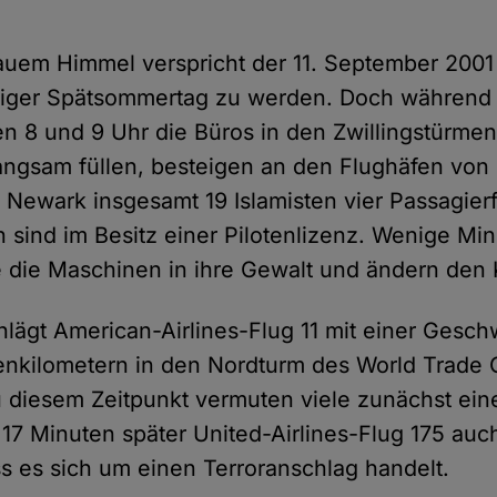
lauem Himmel verspricht der 11. September 2001
ger Spätsommertag zu werden. Doch während 
 8 und 9 Uhr die Büros in den Zwillingstürme
angsam füllen, besteigen an den Flughäfen von
Newark insgesamt 19 Islamisten vier Passagier
n sind im Besitz einer Pilotenlizenz. Wenige M
ie die Maschinen in ihre Gewalt und ändern den 
lägt American-Airlines-Flug 11 mit einer Gesch
enkilometern in den Nordturm des World Trade 
Zu diesem Zeitpunkt vermuten viele zunächst ein
s 17 Minuten später United-Airlines-Flug 175 au
 dass es sich um einen Terroranschlag handelt.