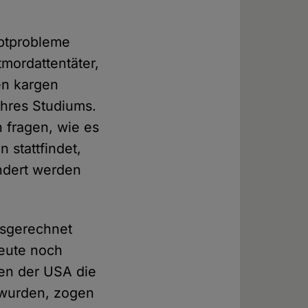
uptprobleme
tmordattentäter,
en kargen
hres Studiums.
h fragen, wie es
 stattfindet,
indert werden
usgerechnet
eute noch
men der USA die
 wurden, zogen