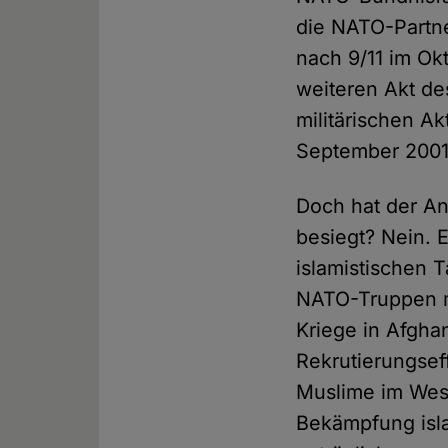
die NATO-Partne
nach 9/11 im Ok
weiteren Akt de
militärischen Ak
September 2001
Doch hat der Ant
besiegt? Nein. E
islamistischen 
NATO-Truppen mi
Kriege in Afghan
Rekrutierungsef
Muslime im West
Bekämpfung isla