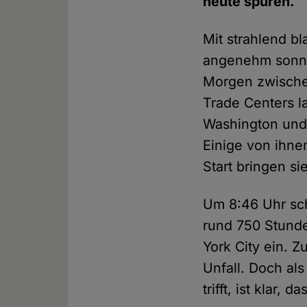
heute spüren.
Mit strahlend b
angenehm sonni
Morgen zwischen
Trade Centers l
Washington und 
Einige von ihne
Start bringen s
Um 8:46 Uhr sch
rund 750 Stund
York City ein. 
Unfall. Doch al
trifft, ist klar,