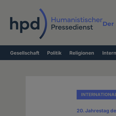
Direkt
zum
Inhalt
Der 
Vollt
Gesellschaft
Politik
Religionen
Inter
Hauptnavigation
INTERNATIONA
20. Jahrestag de