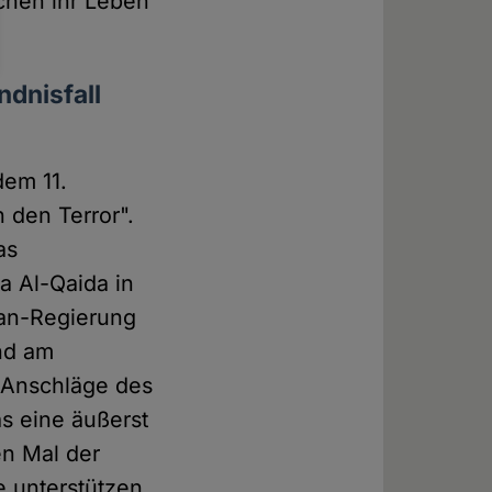
schen ihr Leben
ndnisfall
dem 11.
den Terror".
as
a Al-Qaida in
ban-Regierung
and am
e Anschläge des
as eine äußerst
en Mal der
e unterstützen