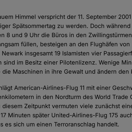
lauem Himmel verspricht der 11. September 2001
ger Spätsommertag zu werden. Doch während 
 8 und 9 Uhr die Büros in den Zwillingstürme
angsam füllen, besteigen an den Flughäfen von
Newark insgesamt 19 Islamisten vier Passagier
n sind im Besitz einer Pilotenlizenz. Wenige M
ie die Maschinen in ihre Gewalt und ändern den 
lägt American-Airlines-Flug 11 mit einer Gesch
enkilometern in den Nordturm des World Trade 
Zu diesem Zeitpunkt vermuten viele zunächst ein
s 17 Minuten später United-Airlines-Flug 175 au
 dass es sich um einen Terroranschlag handelt.