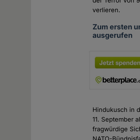
der Terror von 
verlieren.
Zum ersten un
ausgerufen
Hindukusch in d
11. September a
fragwürdige Sic
NATO-Bündnisfal