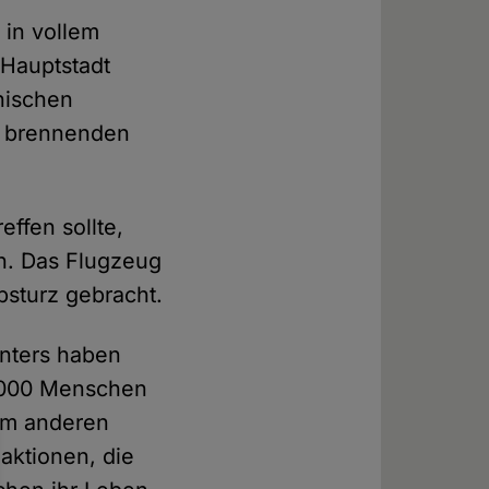
 in vollem
 Hauptstadt
nischen
ie brennenden
effen sollte,
en. Das Flugzeug
bsturz gebracht.
enters haben
3.000 Menschen
dem anderen
aktionen, die