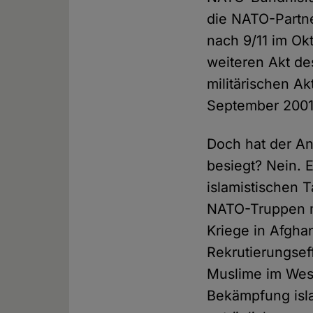
die NATO-Partne
nach 9/11 im Ok
weiteren Akt de
militärischen Ak
September 2001
Doch hat der Ant
besiegt? Nein. E
islamistischen 
NATO-Truppen mi
Kriege in Afghan
Rekrutierungsef
Muslime im West
Bekämpfung isla