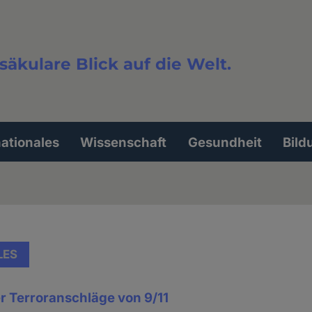
säkulare Blick auf die Welt.
extsuche
nationales
Wissenschaft
Gesundheit
Bild
LES
r Terroranschläge von 9/11