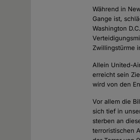
Während in New 
Gange ist, schl
Washington D.C.
Verteidigungsmi
Zwillingstürme 
Allein United-Ai
erreicht sein Zi
wird von den En
Vor allem die B
sich tief in un
sterben an dies
terroristischen