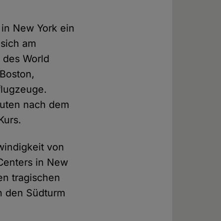
 in New York ein
sich am
n des World
 Boston,
flugzeuge.
inuten nach dem
Kurs.
windigkeit von
Centers in New
en tragischen
ch den Südturm