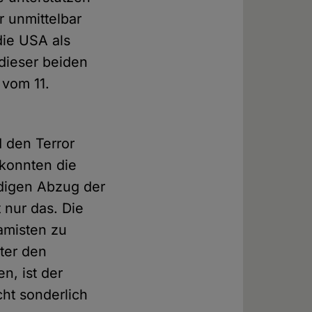
r unmittelbar
die USA als
 dieser beiden
 vom 11.
d den Terror
 konnten die
ndigen Abzug der
 nur das. Die
lamisten zu
ter den
n, ist der
ht sonderlich