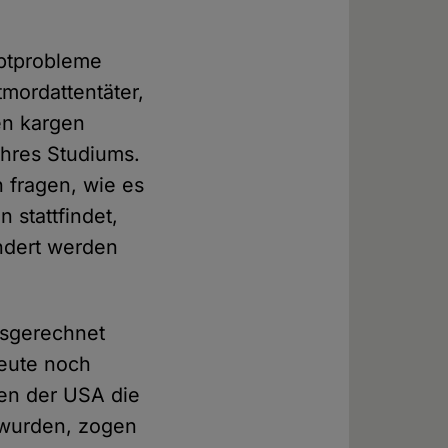
uptprobleme
tmordattentäter,
en kargen
hres Studiums.
h fragen, wie es
 stattfindet,
indert werden
usgerechnet
eute noch
men der USA die
 wurden, zogen