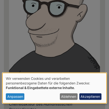
Wir verwenden Cookies und verarbeiten
Verwendung
personenbezogene Daten für die folgenden Zwecke:
Frank Nicolai
Funktional & Eingebettete externe Inhalte
.
von
Der Autor schreibt seit 2009 für den
hpd
. Er war
personenbezogenen
Anpassen
Ablehnen
Akzeptieren
von Oktober 2013 bis zum März 2025
Daten
Chefredakteur des
Humanistischen