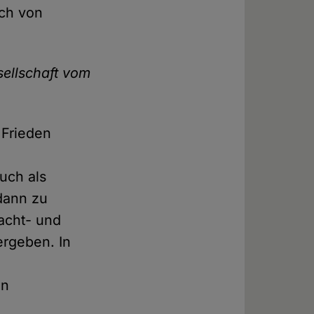
och von
sellschaft vom
 Frieden
uch als
 dann zu
Macht- und
ergeben. In
in