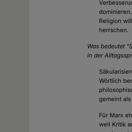
Verbesserun
dominieren.
Religion w
herrschen.
Was bedeutet "S
in der Alltagssp
Säkularisie
Wörtlich be
philosophis
gemeint als
Für Marx et
weil Kritik 