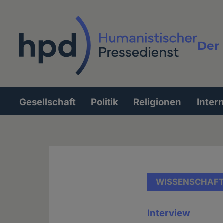
Direkt
zum
Inhalt
Der 
Vollt
Gesellschaft
Politik
Religionen
Inter
Hauptnavigation
WISSENSCHAF
Interview