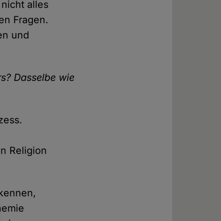
nicht alles
len Fragen.
en und
rs? Dasselbe wie
zess.
n Religion
.
ekennen,
phemie