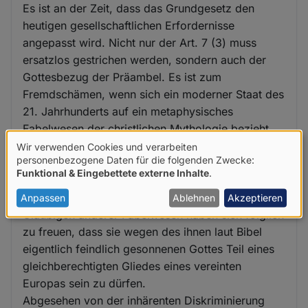
Es ist an der Zeit, dass das Grundgesetz den
heutigen gesellschaftlichen Erfordernisse
angepasst wird. Nicht nur der Art. 7 (3) muss
ersatzlos gestrichen werden, sondern auch der
Gottesbezug der Präambel. Es ist zum
Fremdschämen, wenn sich ein moderner Staat des
21. Jahrhunderts auf ein metaphysisches
Fabelwesen der christlichen Mythologie bezieht.
Selbst wenn man sich auf die Ebene der
Wir verwenden Cookies und verarbeiten
Verwendung
personenbezogene Daten für die folgenden Zwecke:
Gläubigen begibt, hat dieser Gottesbezug dort
Funktional & Eingebettete externe Inhalte
.
von
nichts zu suchen, da dieser sich allein auf den
trinitaren Gott der Christen bezieht. Auch die
personenbezogenen
Anpassen
Ablehnen
Akzeptieren
Gläubigen anderer Fabelwesen haben sich folglich
Daten
zu freuen, dass sie wegen des ihnen laut Bibel
und
eigentlich feindlich gesonnenen Gottes Teil eines
Cookies
gleichberechtigten Gliedes eines vereinten
Europas sein zu dürfen.
Abgesehen von der inhärenten Diskriminierung