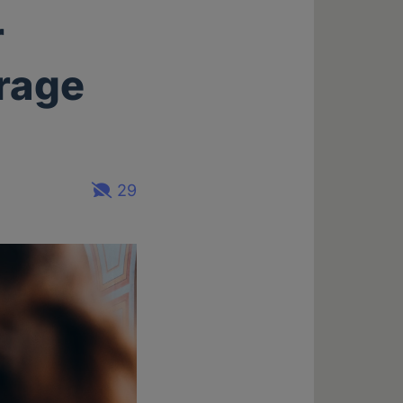
r
Frage
29