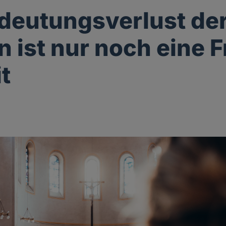
deutungsverlust de
n ist nur noch eine 
t
g