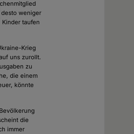
rchenmitglied
d desto weniger
 Kinder taufen
Ukraine-Krieg
f uns zurollt.
 Ausgaben zu
che, die einem
euer, könnte
r Bevölkerung
cheint die
och immer