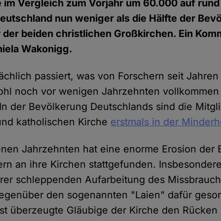
e im Vergleich zum Vorjahr um 60.000 auf rund
 Deutschland nun weniger als die Hälfte der Bev
er der beiden christlichen Großkirchen. Ein Ko
niela Wakonigg.
sächlich passiert, was von Forschern seit Jahren
ohl noch vor wenigen Jahrzehnten vollkommen 
n der Bevölkerung Deutschlands sind die Mitgl
und katholischen Kirche
erstmals in der Minderh
enen Jahrzehnten hat eine enorme Erosion der
ern an ihre Kirchen stattgefunden. Insbesondere
ihrer schleppenden Aufarbeitung des Missbrauc
gegenüber den sogenannten "Laien" dafür gesor
st überzeugte Gläubige der Kirche den Rücken