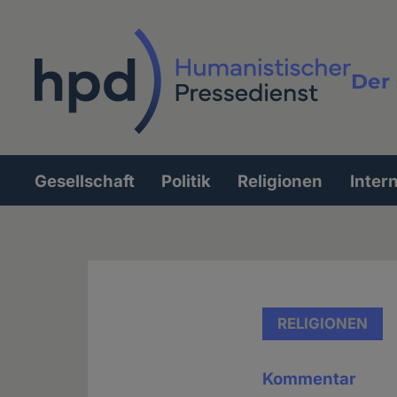
Direkt
zum
Inhalt
Der 
Vollt
Gesellschaft
Politik
Religionen
Inter
Hauptnavigation
RELIGIONEN
Kommentar