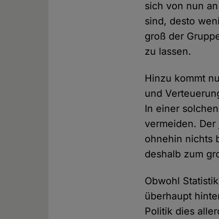
sich von nun an
sind, desto wen
groß der Gruppe
zu lassen.
Hinzu kommt nun
und Verteuerung
In einer solche
vermeiden. Der 
ohnehin nichts 
deshalb zum gr
Obwohl Statisti
überhaupt hinte
Politik dies al