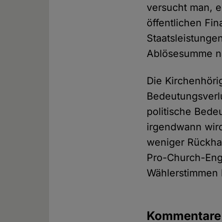
versucht man, e
öffentlichen Fi
Staatsleistunge
Ablösesumme na
Die Kirchenhörig
Bedeutungsverlu
politische Bede
irgendwann wird
weniger Rückhal
Pro-Church-Eng
Wählerstimmen h
Kommentar