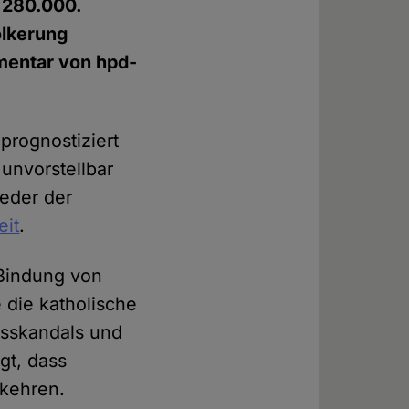
 280.000.
ölkerung
mmentar von hpd-
 prognostiziert
unvorstellbar
ieder der
eit
.
 Bindung von
 die katholische
hsskandals und
gt, dass
 kehren.