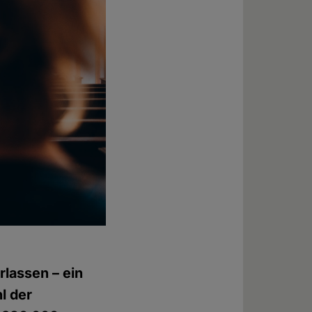
rlassen – ein
l der