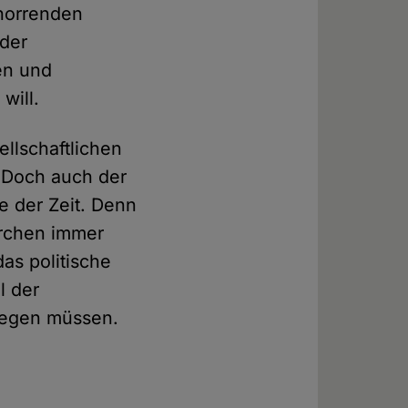
 horrenden
 der
en und
will.
ellschaftlichen
. Doch auch der
e der Zeit. Denn
irchen immer
as politische
l der
ewegen müssen.