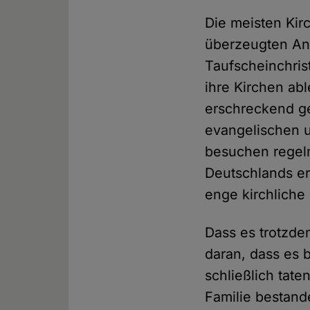
Die meisten Kir
überzeugten An
Taufscheinchrist
ihre Kirchen abl
erschreckend ge
evangelischen u
besuchen regel
Deutschlands er
enge kirchliche
Dass es trotzde
daran, dass es b
schließlich tat
Familie bestand