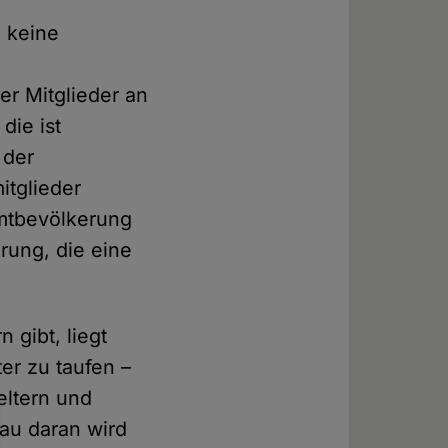
e keine
er Mitglieder an
die ist
 der
itglieder
mtbevölkerung
rung, die eine
 gibt, liegt
ter zu taufen –
eltern und
au daran wird