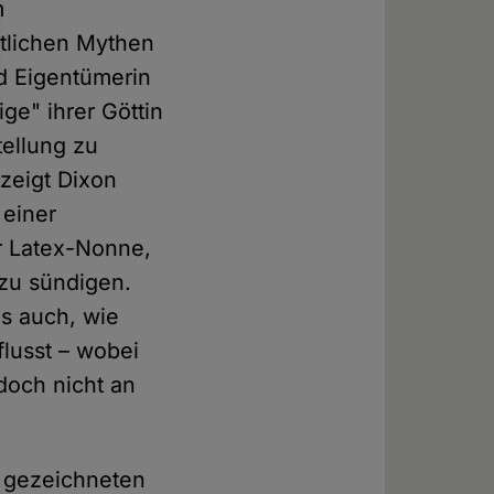
m
stlichen Mythen
d Eigentümerin
ige" ihrer Göttin
tellung zu
 zeigt Dixon
 einer
r Latex-Nonne,
 zu sündigen.
us auch, wie
lusst – wobei
doch nicht an
r gezeichneten