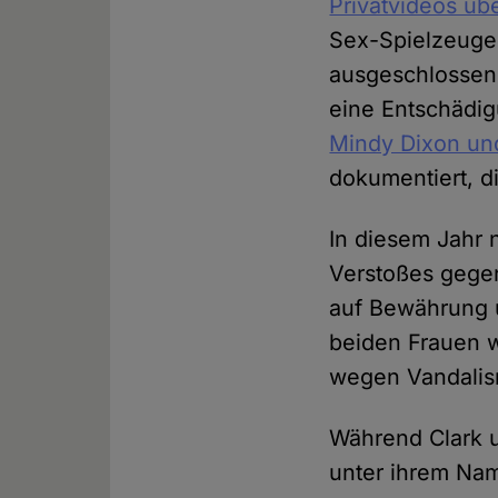
Privatvideos üb
Sex-Spielzeuge 
ausgeschlossen.
eine Entschädig
Mindy Dixon un
dokumentiert, d
In diesem Jahr n
Verstoßes gege
auf Bewährung u
beiden Frauen w
wegen Vandalism
Während Clark u
unter ihrem Nam