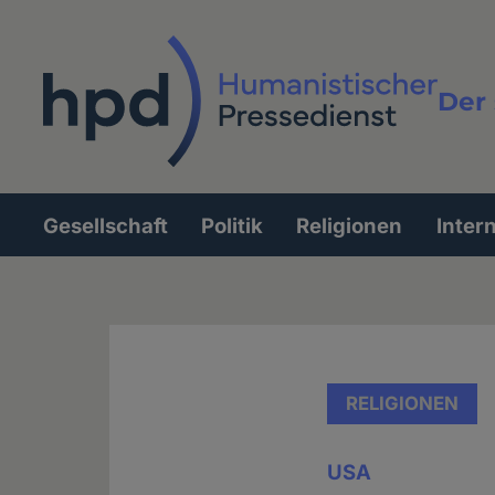
Direkt
zum
Inhalt
Der 
Vollt
Gesellschaft
Politik
Religionen
Inter
Hauptnavigation
RELIGIONEN
USA