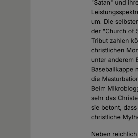
"Satan" und ihr
Leistungsspektr
um. Die selbste
der "Church of S
Tribut zahlen kö
christlichen Mo
unter anderem B
Baseballkappe m
die Masturbation
Beim Mikroblog
sehr das Christ
sie betont, das
christliche Myth
Neben reichlich