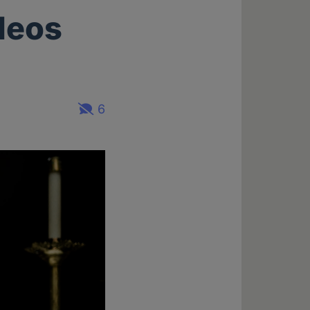
deos
6