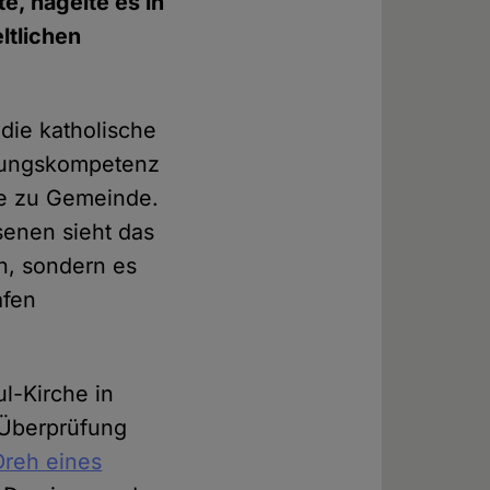
, hagelte es in
ltlichen
die katholische
rafungskompetenz
de zu Gemeinde.
enen sieht das
en, sondern es
afen
l-Kirche in
r Überprüfung
Dreh eines