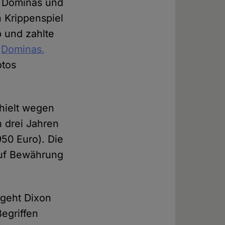
e Dominas und
 Krippenspiel
b und zahlte
e
Dominas,
otos
rhielt wegen
n drei Jahren
950 Euro). Die
auf Bewährung
 geht Dixon
egriffen