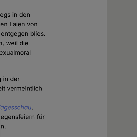
egs in den
gen Laien von
 entgegen blies.
, weil die
Sexualmoral
 in der
it vermeintlich
Tagesschau
.
egensfeiern für
sen.