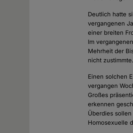
Deutlich hatte 
vergangenen Jah
einer breiten F
Im vergangenen 
Mehrheit der Bi
nicht zustimmte
Einen solchen E
vergangen Woche
Großes präsenti
erkennen geschl
Überdies sollen
Homosexuelle d