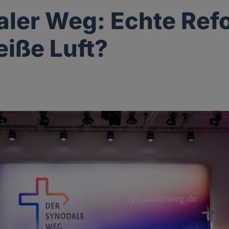
ler Weg: Echte Re
eiße Luft?
g