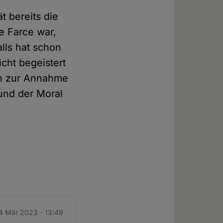
t bereits die
e Farce war,
lls hat schon
cht begeistert
en zur Annahme
und der Moral
14 Mär 2023 - 13:49