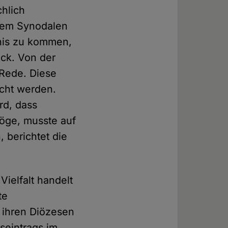
chlich
 dem Synodalen
nis zu kommen,
ück. Von der
 Rede. Diese
acht werden.
rd, dass
öge, musste auf
 berichtet die
ielfalt handelt
te
n ihren Diözesen
seintrags im