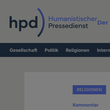
Direkt
zum
Inhalt
Der 
Vollt
Gesellschaft
Politik
Religionen
Inter
Hauptnavigation
RELIGIONEN
Kommentar