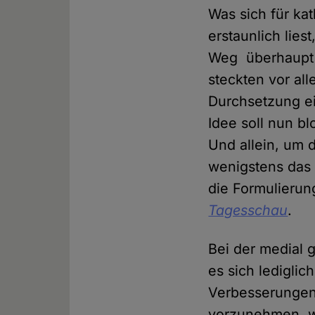
Was sich für kat
erstaunlich lie
Weg überhaupt 
steckten vor al
Durchsetzung ei
Idee soll nun b
Und allein, um 
wenigstens das
die Formulierun
Tagesschau
.
Bei der medial 
es sich ledigli
Verbesserungen 
vorzunehmen, w