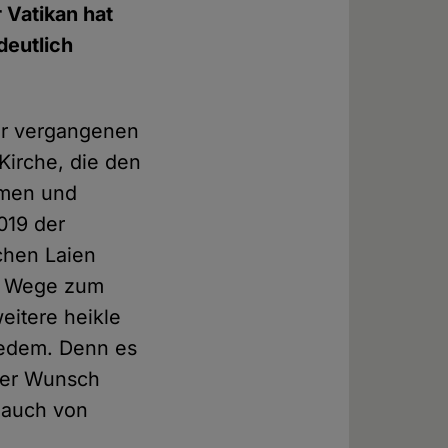
Vatikan hat
deutlich
er vergangenen
Kirche, die den
mmen und
019 der
chen Laien
he Wege zum
eitere heikle
jedem. Denn es
 der Wunsch
t auch von