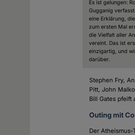
Es ist gelungen: R
Gugganig verfasst
eine Erklärung, die
zum ersten Mal er
die Vielfalt aller A
vereint. Das ist er
einzigartig, und wi
darüber.
Stephen Fry, An
Pitt, John Malk
Bill Gates pfeif
Outing mit C
Der Atheismus-T