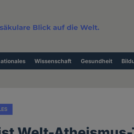
säkulare Blick auf die Welt.
extsuche
nationales
Wissenschaft
Gesundheit
Bild
LES
ist Welt-Atheismus-