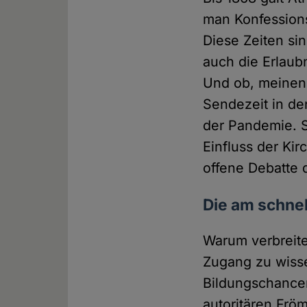
man Konfessions
Diese Zeiten si
auch die Erlaub
Und ob, meinen 
Sendezeit in de
der Pandemie. 
Einfluss der Ki
offene Debatte 
Die am schne
Warum verbreite
Zugang zu wisse
Bildungschancen
autoritären Frö