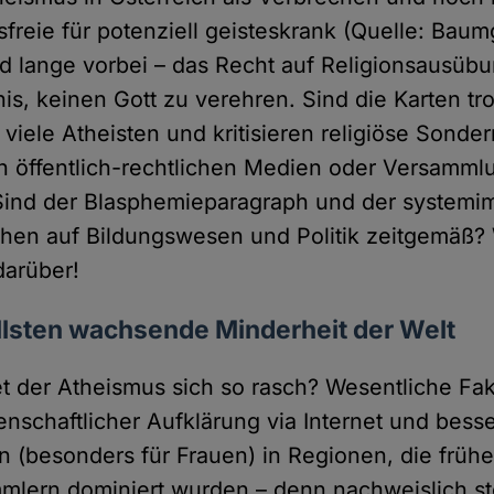
freie für potenziell geisteskrank (Quelle: Baum
nd lange vorbei – das Recht auf Religionsausübu
nis, keinen Gott zu verehren. Sind die Karten t
viele Atheisten und kritisieren religiöse Sonder
n öffentlich-rechtlichen Medien oder Versammlu
Sind der Blasphemieparagraph und der system
rchen auf Bildungswesen und Politik zeitgemäß? 
darüber!
llsten wachsende Minderheit der Welt
t der Atheismus sich so rasch? Wesentliche Fak
nschaftlicher Aufklärung via Internet und bess
 (besonders für Frauen) in Regionen, die frühe
mmlern dominiert wurden – denn nachweislich s