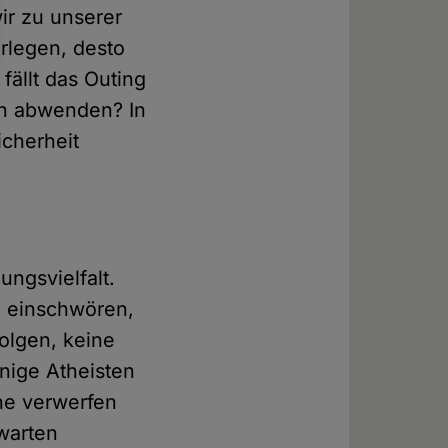
ir zu unserer
rlegen, desto
fällt das Outing
ch abwenden? In
icherheit
ungsvielfalt.
n einschwören,
olgen, keine
nige Atheisten
che verwerfen
warten