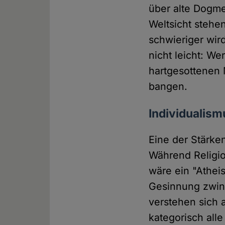
über alte Dogme
Weltsicht stehe
schwieriger wird
nicht leicht: W
hartgesottenen 
bangen.
Individualism
Eine der Stärken
Während Religi
wäre ein "Athei
Gesinnung zwing
verstehen sich 
kategorisch all