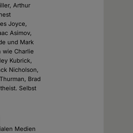
ller, Arthur
nest
es Joyce,
saac Asimov,
lde und Mark
 wie Charlie
ey Kubrick,
ck Nicholson,
 Thurman, Brad
heist. Selbst
zialen Medien