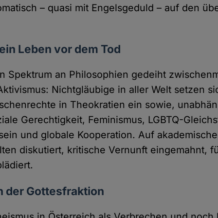
omatisch – quasi mit Engelsgeduld – auf den übe
 ein Leben vor dem Tod
en Spektrum an Philosophien gedeiht zwischen
Aktivismus: Nichtgläubige in aller Welt setzen si
schenrechte in Theokratien ein sowie, unabhä
ziale Gerechtigkeit, Feminismus, LGBTQ-Gleichs
ein und globale Kooperation. Auf akademische
ten diskutiert, kritische Vernunft eingemahnt, 
lädiert.
n der Gottesfraktion
theismus in Österreich als Verbrechen und noch b