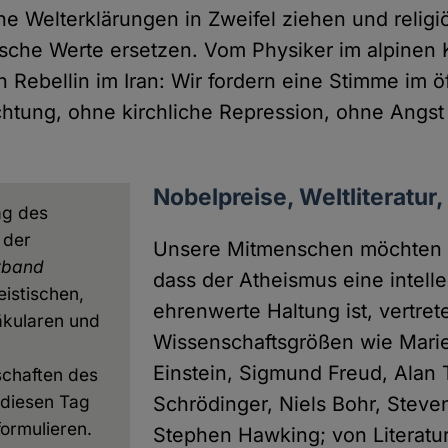
he Welterklärungen in Zweifel ziehen und religi
sche Werte ersetzen. Vom Physiker im alpinen K
 Rebellin im Iran: Wir fordern eine Stimme im ö
htung, ohne kirchliche Repression, ohne Angst
Nobelpreise, Weltliteratur
ag des
 der
Unsere Mitmenschen möchten w
rband
dass der Atheismus eine intelle
eistischen,
ehrenwerte Haltung ist, vertret
äkularen und
Wissenschaftsgrößen wie Marie 
Einstein, Sigmund Freud, Alan 
chaften des
 diesen Tag
Schrödinger, Niels Bohr, Stev
ormulieren.
Stephen Hawking; von Literatu