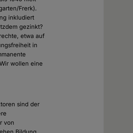
garten/Frerk).
ng inkludiert
rotzdem gezinkt?
rechte, etwa auf
ngsfreiheit in
immanente
Wir wollen eine
toren sind der
ere
r von
tehen Bildung