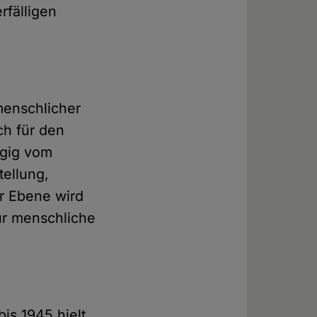
rfälligen
menschlicher
ch für den
ngig vom
tellung,
r Ebene wird
für menschliche
is 1945 hielt