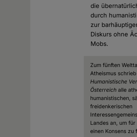
die übernatürlic
durch humanisti
zur barhäuptigen
Diskurs ohne Äc
Mobs.
Zum fünften Weltt
Atheismus schrieb
Humanistische Ve
Österreich
alle ath
humanistischen, s
freidenkerischen
Interessengemeins
Landes an, um für
einen Konsens zu f