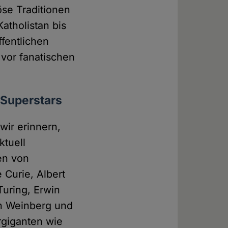
öse Traditionen
atholistan bis
ffentlichen
 vor fanatischen
, Superstars
ir erinnern,
ktuell
en von
Curie, Albert
Turing, Erwin
en Weinberg und
rgiganten wie