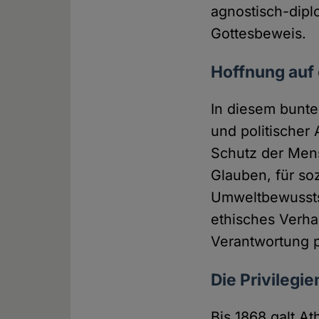
agnostisch-dipl
Gottesbeweis.
Hoffnung auf
In diesem bunt
und politischer 
Schutz der Men
Glauben, für so
Umweltbewussts
ethisches Verhal
Verantwortung p
Die Privilegie
Bis 1868 galt A