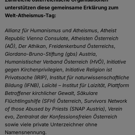
unterstützen diese gemeinsame Erklärung zum
Welt-Atheismus-Tag:
Allianz für Humanismus und Atheismus
,
Atheist
Republic Vienna Consulate
,
Atheisten Österreich
(AÖ)
,
Der Athikan
,
Freidenkerbund Österreichs
,
Giordano-Bruno-Stiftung (gbs) Austria
,
Humanistischer Verband Österreich (HVÖ)
,
Initiative
gegen Kirchenprivilegien
,
Initiative Religion ist
Privatsache (IRIP)
,
Institut für naturwissenschaftliche
Bildung (IFNB)
,
Laïcité – Institut für Laizität
,
Plattform
Betroffener kirchlicher Gewalt
,
Säkulare
Flüchtlingshilfe (SFH)
Österreich
,
Survivors Network
of those Abused by Priests (SNAP Austria)
,
Verein
evo
,
Zentralrat der Konfessionsfreien Österreich
sowie viele private Unterzeichner ohne
Namensnennung.