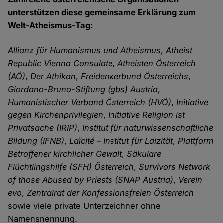
unterstützen diese gemeinsame Erklärung zum
Welt-Atheismus-Tag:
Allianz für Humanismus und Atheismus
,
Atheist
Republic Vienna Consulate
,
Atheisten Österreich
(AÖ)
,
Der Athikan
,
Freidenkerbund Österreichs
,
Giordano-Bruno-Stiftung (gbs) Austria
,
Humanistischer Verband Österreich (HVÖ)
,
Initiative
gegen Kirchenprivilegien
,
Initiative Religion ist
Privatsache (IRIP)
,
Institut für naturwissenschaftliche
Bildung (IFNB)
,
Laïcité – Institut für Laizität
,
Plattform
Betroffener kirchlicher Gewalt
,
Säkulare
Flüchtlingshilfe (SFH)
Österreich
,
Survivors Network
of those Abused by Priests (SNAP Austria)
,
Verein
evo
,
Zentralrat der Konfessionsfreien Österreich
sowie viele private Unterzeichner ohne
Namensnennung.