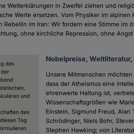
he Welterklärungen in Zweifel ziehen und religi
sche Werte ersetzen. Vom Physiker im alpinen K
 Rebellin im Iran: Wir fordern eine Stimme im ö
htung, ohne kirchliche Repression, ohne Angst
Nobelpreise, Weltliteratur
ag des
 der
Unsere Mitmenschen möchten w
rband
dass der Atheismus eine intelle
eistischen,
ehrenwerte Haltung ist, vertret
äkularen und
Wissenschaftsgrößen wie Marie 
Einstein, Sigmund Freud, Alan 
chaften des
 diesen Tag
Schrödinger, Niels Bohr, Stev
ormulieren.
Stephen Hawking; von Literatu