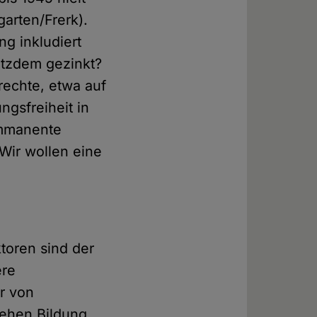
garten/Frerk).
ng inkludiert
rotzdem gezinkt?
rechte, etwa auf
ngsfreiheit in
immanente
Wir wollen eine
toren sind der
ere
r von
tehen Bildung