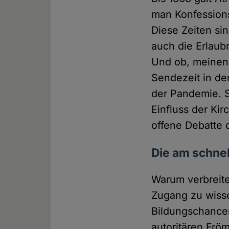
man Konfessions
Diese Zeiten si
auch die Erlaub
Und ob, meinen 
Sendezeit in de
der Pandemie. 
Einfluss der Ki
offene Debatte 
Die am schne
Warum verbreite
Zugang zu wisse
Bildungschancen
autoritären Frö