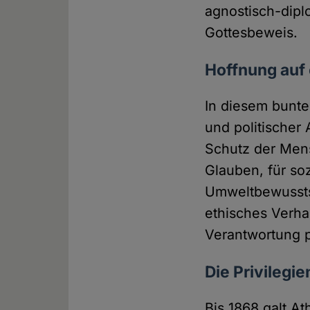
agnostisch-dipl
Gottesbeweis.
Hoffnung auf
In diesem bunt
und politischer 
Schutz der Men
Glauben, für so
Umweltbewussts
ethisches Verhal
Verantwortung p
Die Privilegie
Bis 1868 galt A