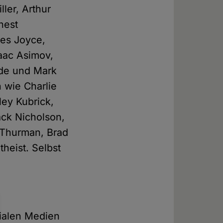
ller, Arthur
nest
es Joyce,
saac Asimov,
lde und Mark
 wie Charlie
ey Kubrick,
ck Nicholson,
 Thurman, Brad
heist. Selbst
zialen Medien