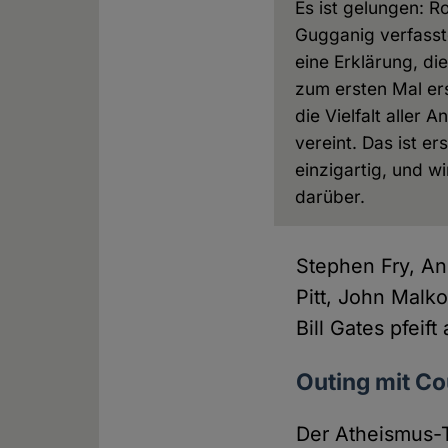
Es ist gelungen: R
Gugganig verfasst
eine Erklärung, die
zum ersten Mal er
die Vielfalt aller A
vereint. Das ist er
einzigartig, und wi
darüber.
Stephen Fry, An
Pitt, John Malk
Bill Gates pfeif
Outing mit C
Der Atheismus-T