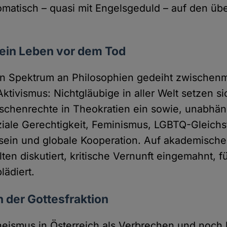
omatisch – quasi mit Engelsgeduld – auf den übe
 ein Leben vor dem Tod
en Spektrum an Philosophien gedeiht zwischen
Aktivismus: Nichtgläubige in aller Welt setzen si
schenrechte in Theokratien ein sowie, unabhä
ziale Gerechtigkeit, Feminismus, LGBTQ-Gleichs
ein und globale Kooperation. Auf akademische
ten diskutiert, kritische Vernunft eingemahnt, 
lädiert.
n der Gottesfraktion
theismus in Österreich als Verbrechen und noch b