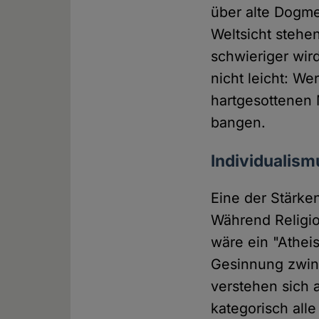
über alte Dogme
Weltsicht stehe
schwieriger wird
nicht leicht: W
hartgesottenen 
bangen.
Individualism
Eine der Stärken
Während Religi
wäre ein "Athei
Gesinnung zwing
verstehen sich 
kategorisch all