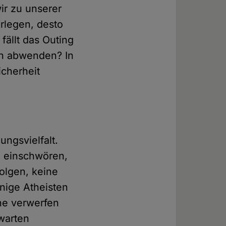
ir zu unserer
rlegen, desto
fällt das Outing
ch abwenden? In
icherheit
ungsvielfalt.
n einschwören,
olgen, keine
nige Atheisten
che verwerfen
warten