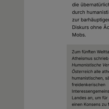
die übernatürlic
durch humanisti
zur barhäuptigen
Diskurs ohne Äc
Mobs.
Zum fünften Weltt
Atheismus schrieb
Humanistische Ve
Österreich
alle ath
humanistischen, s
freidenkerischen
Interessengemeins
Landes an, um für
einen Konsens zu f