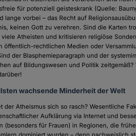
freie für potenziell geisteskrank (Quelle: Baum
nd lange vorbei – das Recht auf Religionsausübu
nis, keinen Gott zu verehren. Sind die Karten t
viele Atheisten und kritisieren religiöse Sonder
n öffentlich-rechtlichen Medien oder Versammlu
Sind der Blasphemieparagraph und der system
rchen auf Bildungswesen und Politik zeitgemäß? 
darüber!
llsten wachsende Minderheit der Welt
t der Atheismus sich so rasch? Wesentliche Fak
nschaftlicher Aufklärung via Internet und bess
 (besonders für Frauen) in Regionen, die frühe
mmlern dominiert wurden – denn nachweislich s