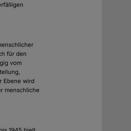
rfälligen
menschlicher
ch für den
ngig vom
tellung,
r Ebene wird
für menschliche
is 1945 hielt