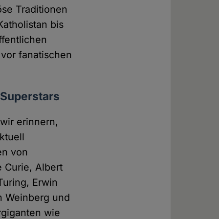
öse Traditionen
atholistan bis
ffentlichen
 vor fanatischen
, Superstars
ir erinnern,
ktuell
en von
Curie, Albert
Turing, Erwin
en Weinberg und
rgiganten wie