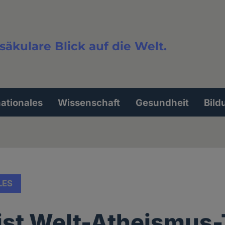
säkulare Blick auf die Welt.
extsuche
nationales
Wissenschaft
Gesundheit
Bild
LES
ist Welt-Atheismus-