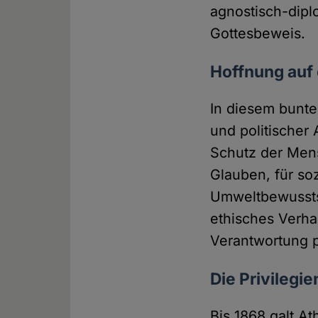
agnostisch-dipl
Gottesbeweis.
Hoffnung auf
In diesem bunt
und politischer 
Schutz der Men
Glauben, für so
Umweltbewussts
ethisches Verhal
Verantwortung p
Die Privilegie
Bis 1868 galt A