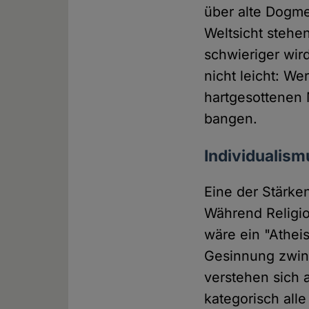
über alte Dogme
Weltsicht stehe
schwieriger wird
nicht leicht: W
hartgesottenen 
bangen.
Individualism
Eine der Stärken
Während Religi
wäre ein "Athei
Gesinnung zwing
verstehen sich 
kategorisch all