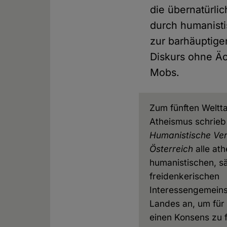
die übernatürlic
durch humanisti
zur barhäuptigen
Diskurs ohne Äc
Mobs.
Zum fünften Weltt
Atheismus schrieb
Humanistische Ve
Österreich
alle ath
humanistischen, s
freidenkerischen
Interessengemeins
Landes an, um für
einen Konsens zu f