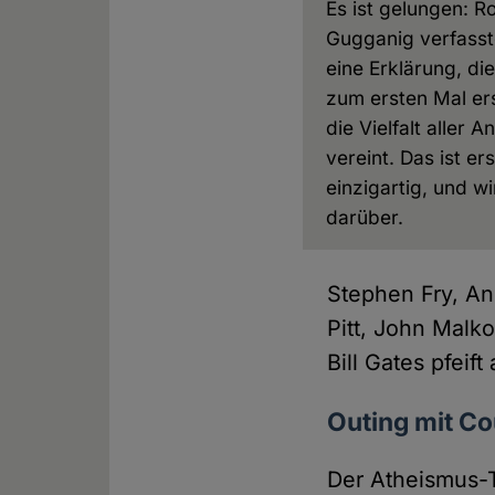
Es ist gelungen: R
Gugganig verfasst
eine Erklärung, die
zum ersten Mal er
die Vielfalt aller A
vereint. Das ist er
einzigartig, und wi
darüber.
Stephen Fry, An
Pitt, John Malk
Bill Gates pfeif
Outing mit C
Der Atheismus-T