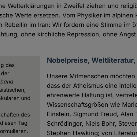
he Welterklärungen in Zweifel ziehen und religi
sche Werte ersetzen. Vom Physiker im alpinen K
 Rebellin im Iran: Wir fordern eine Stimme im ö
htung, ohne kirchliche Repression, ohne Angst
Nobelpreise, Weltliteratur
ag des
 der
Unsere Mitmenschen möchten w
rband
dass der Atheismus eine intelle
eistischen,
ehrenwerte Haltung ist, vertret
äkularen und
Wissenschaftsgrößen wie Marie 
Einstein, Sigmund Freud, Alan 
chaften des
 diesen Tag
Schrödinger, Niels Bohr, Stev
ormulieren.
Stephen Hawking; von Literatu