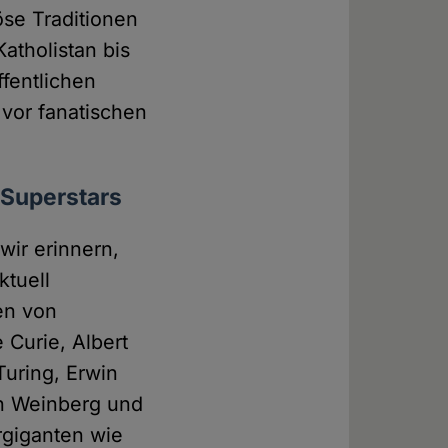
öse Traditionen
atholistan bis
ffentlichen
 vor fanatischen
, Superstars
ir erinnern,
ktuell
en von
Curie, Albert
Turing, Erwin
en Weinberg und
rgiganten wie