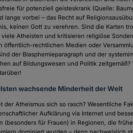
freie für potenziell geisteskrank (Quelle: Baum
nd lange vorbei – das Recht auf Religionsausübu
nis, keinen Gott zu verehren. Sind die Karten t
viele Atheisten und kritisieren religiöse Sonder
n öffentlich-rechtlichen Medien oder Versammlu
Sind der Blasphemieparagraph und der system
rchen auf Bildungswesen und Politik zeitgemäß? 
darüber!
llsten wachsende Minderheit der Welt
t der Atheismus sich so rasch? Wesentliche Fak
nschaftlicher Aufklärung via Internet und bess
 (besonders für Frauen) in Regionen, die frühe
mmlern dominiert wurden – denn nachweislich s