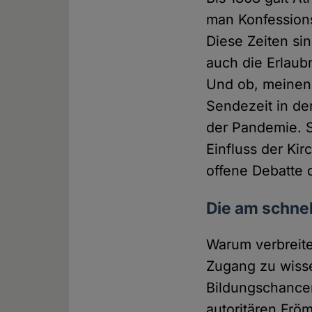
man Konfessions
Diese Zeiten si
auch die Erlaub
Und ob, meinen 
Sendezeit in de
der Pandemie. 
Einfluss der Ki
offene Debatte 
Die am schne
Warum verbreite
Zugang zu wisse
Bildungschancen
autoritären Frö