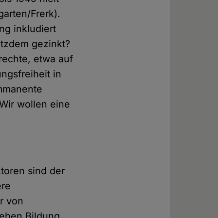
garten/Frerk).
ng inkludiert
rotzdem gezinkt?
rechte, etwa auf
ngsfreiheit in
immanente
Wir wollen eine
toren sind der
ere
r von
tehen Bildung