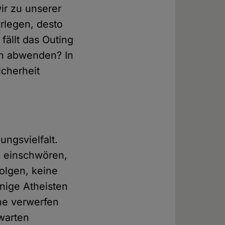
ir zu unserer
rlegen, desto
fällt das Outing
ch abwenden? In
icherheit
ungsvielfalt.
n einschwören,
olgen, keine
nige Atheisten
che verwerfen
warten