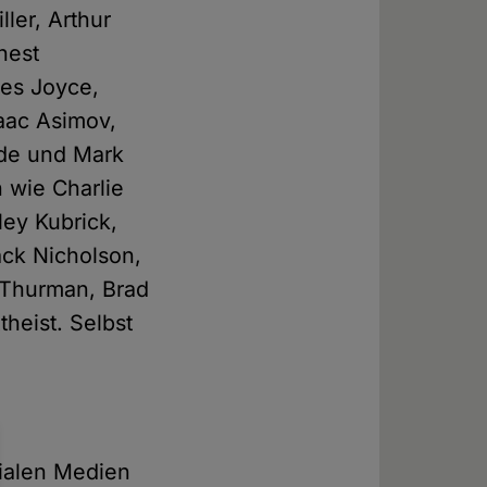
ller, Arthur
nest
es Joyce,
saac Asimov,
lde und Mark
 wie Charlie
ey Kubrick,
ck Nicholson,
 Thurman, Brad
heist. Selbst
zialen Medien