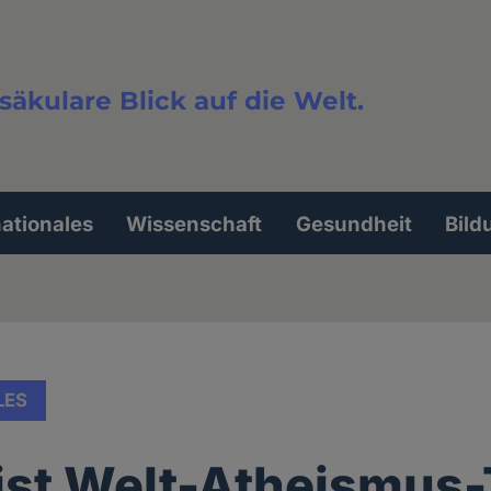
säkulare Blick auf die Welt.
extsuche
nationales
Wissenschaft
Gesundheit
Bild
LES
ist Welt-Atheismus-