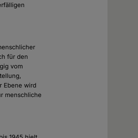
rfälligen
menschlicher
ch für den
ngig vom
tellung,
r Ebene wird
für menschliche
is 1945 hielt