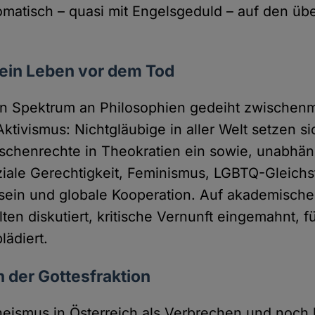
omatisch – quasi mit Engelsgeduld – auf den übe
 ein Leben vor dem Tod
en Spektrum an Philosophien gedeiht zwischen
Aktivismus: Nichtgläubige in aller Welt setzen si
schenrechte in Theokratien ein sowie, unabhä
ziale Gerechtigkeit, Feminismus, LGBTQ-Gleichs
ein und globale Kooperation. Auf akademische
ten diskutiert, kritische Vernunft eingemahnt, 
lädiert.
n der Gottesfraktion
theismus in Österreich als Verbrechen und noch b