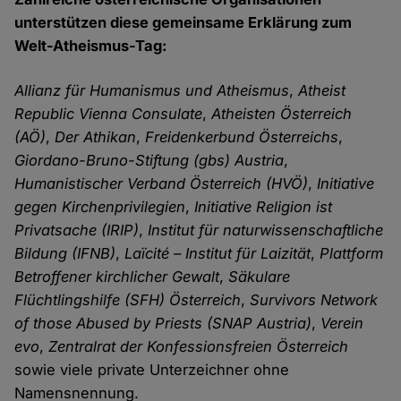
unterstützen diese gemeinsame Erklärung zum
Welt-Atheismus-Tag:
Allianz für Humanismus und Atheismus
,
Atheist
Republic Vienna Consulate
,
Atheisten Österreich
(AÖ)
,
Der Athikan
,
Freidenkerbund Österreichs
,
Giordano-Bruno-Stiftung (gbs) Austria
,
Humanistischer Verband Österreich (HVÖ)
,
Initiative
gegen Kirchenprivilegien
,
Initiative Religion ist
Privatsache (IRIP)
,
Institut für naturwissenschaftliche
Bildung (IFNB)
,
Laïcité – Institut für Laizität
,
Plattform
Betroffener kirchlicher Gewalt
,
Säkulare
Flüchtlingshilfe (SFH)
Österreich
,
Survivors Network
of those Abused by Priests (SNAP Austria)
,
Verein
evo
,
Zentralrat der Konfessionsfreien Österreich
sowie viele private Unterzeichner ohne
Namensnennung.