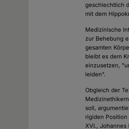
geschlechtlich 
mit dem Hippokr
Medizinische Int
zur Behebung e
gesamten Körper
bleibt es dem K
einzusetzen, "u
leiden".
Obgleich der Te
Medizinethikern
soll, argumenti
rigiden Positio
XVI., Johannes 