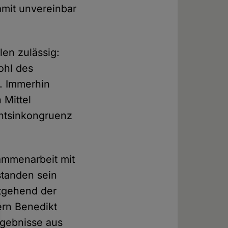
amit unvereinbar
len zulässig:
ohl des
n. Immerhin
 Mittel
chtsinkongruenz
ammenarbeit mit
standen sein
stgehend der
ern Benedikt
rgebnisse aus