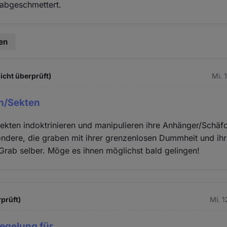
 abgeschmettert.
en
icht überprüft)
Mi. 
en/Sekten
Sekten indoktrinieren und manipulieren ihre Anhänger/Schäf
ondere, die graben mit ihrer grenzenlosen Dummheit und i
 Grab selber. Möge es ihnen möglichst bald gelingen!
rprüft)
Mi. 
Regelung für