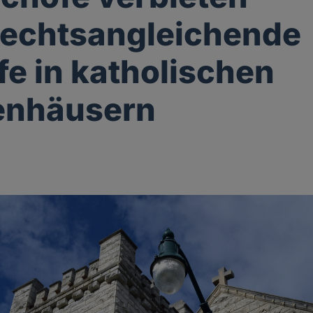
lechtsangleichende
ffe in katholischen
enhäusern