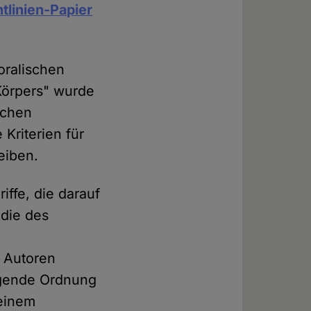
htlinien-Papier
oralischen
Körpers" wurde
schen
 Kriterien für
eiben.
iffe, die darauf
 die des
 Autoren
legende Ordnung
 einem