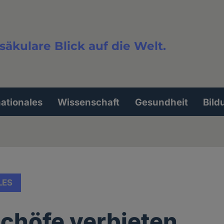
säkulare Blick auf die Welt.
extsuche
nationales
Wissenschaft
Gesundheit
Bild
LES
chöfe verbieten