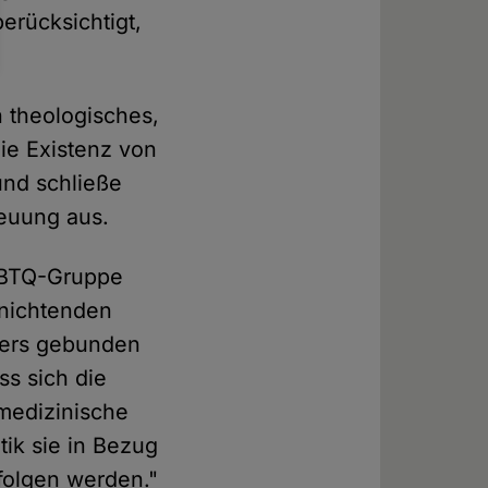
erücksichtigt,
n theologisches,
ie Existenz von
und schließe
euung aus.
LGBTQ-Gruppe
nichtenden
piers gebunden
ss sich die
 medizinische
ik sie in Bezug
folgen werden."