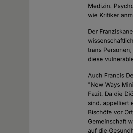
Medizin. Psycho
wie Kritiker an
Der Franziskane
wissenschaftlic
trans Personen,
diese vulnerab
Auch Francis D
"New Ways Mini
Fazit. Da die D
sind, appelliert
Bischöfe vor Or
Gemeinschaft we
auf die Gesund