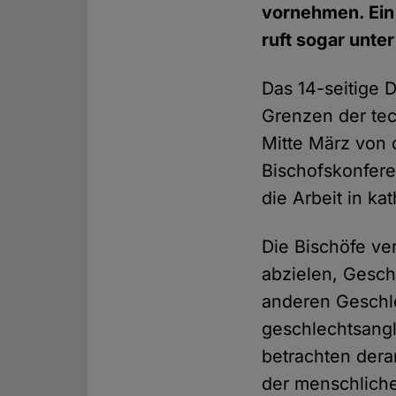
vornehmen. Ein 
ruft sogar unte
Das 14-seitige 
Grenzen der te
Mitte März von 
Bischofskonferen
die Arbeit in k
Die Bischöfe ver
abzielen, Gesch
anderen Geschle
geschlechtsang
betrachten dera
der menschliche