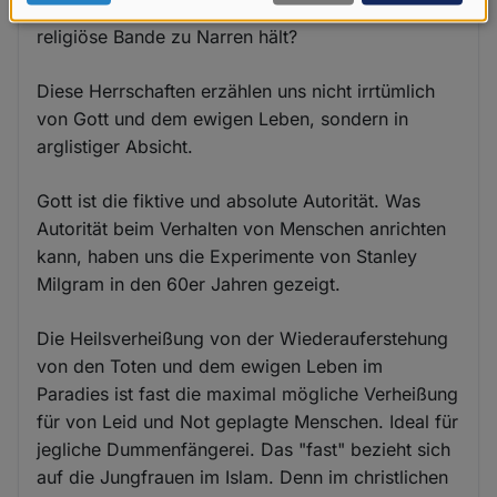
Wem bitte ist jetzt noch nicht klar, dass uns die
Daten
religiöse Bande zu Narren hält?
und
Cookies
Diese Herrschaften erzählen uns nicht irrtümlich
von Gott und dem ewigen Leben, sondern in
arglistiger Absicht.
Gott ist die fiktive und absolute Autorität. Was
Autorität beim Verhalten von Menschen anrichten
kann, haben uns die Experimente von Stanley
Milgram in den 60er Jahren gezeigt.
Die Heilsverheißung von der Wiederauferstehung
von den Toten und dem ewigen Leben im
Paradies ist fast die maximal mögliche Verheißung
für von Leid und Not geplagte Menschen. Ideal für
jegliche Dummenfängerei. Das "fast" bezieht sich
auf die Jungfrauen im Islam. Denn im christlichen