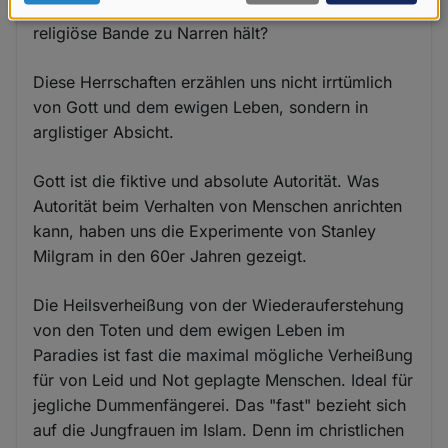
Wem bitte ist jetzt noch nicht klar, dass uns die
Daten
religiöse Bande zu Narren hält?
und
Cookies
Diese Herrschaften erzählen uns nicht irrtümlich
von Gott und dem ewigen Leben, sondern in
arglistiger Absicht.
Gott ist die fiktive und absolute Autorität. Was
Autorität beim Verhalten von Menschen anrichten
kann, haben uns die Experimente von Stanley
Milgram in den 60er Jahren gezeigt.
Die Heilsverheißung von der Wiederauferstehung
von den Toten und dem ewigen Leben im
Paradies ist fast die maximal mögliche Verheißung
für von Leid und Not geplagte Menschen. Ideal für
jegliche Dummenfängerei. Das "fast" bezieht sich
auf die Jungfrauen im Islam. Denn im christlichen