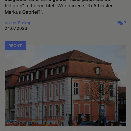
Religion“ mit dem Titel „Worin irren sich Atheisten,
Markus Gabriel?“.
Volker Brokop
7
24.07.2026
RECHT