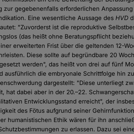
 zur gegebenenfalls erforderlichen Anpassung 
ndikation. Eine wesentliche Aussage des
HVD
d
autet: "Zuvorderst ist die reproduktive Selbst
gslos (das heißt ohne Beratungspflicht bezie
einer erweiterten Frist über die geltenden 12-
rleisten. Diese sollte auf begründbare 20 Woc
esetzt werden", das heißt von drei auf fünf Mo
 ausführlich die embryonale Schrittfolge hin z
enschwerdung dargestellt: "Diese unterliegt zw
it, hat dabei aber in der 20.–22. Schwangersch
itativen Entwicklungsstand erreicht", der insbe
gkeit des Fötus aufgrund seiner Gehirnfunktione
r humanistischen Ethik wären für ihn anschlie
t Schutzbestimmungen zu erlassen. Dazu sei ein