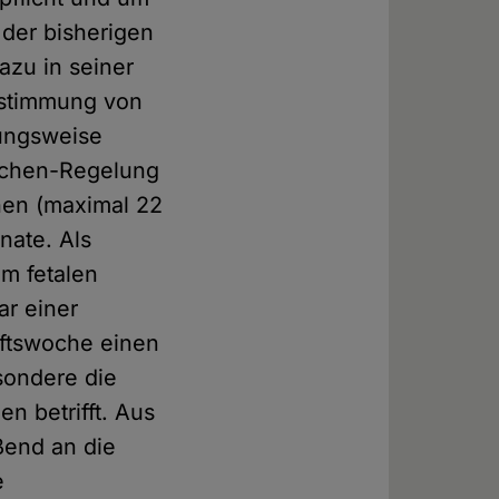
der bisherigen
azu in seiner
bestimmung von
hungsweise
Wochen-Regelung
hen (maximal 22
nate. Als
um fetalen
ar einer
aftswoche einen
sondere die
n betrifft. Aus
ßend an die
e