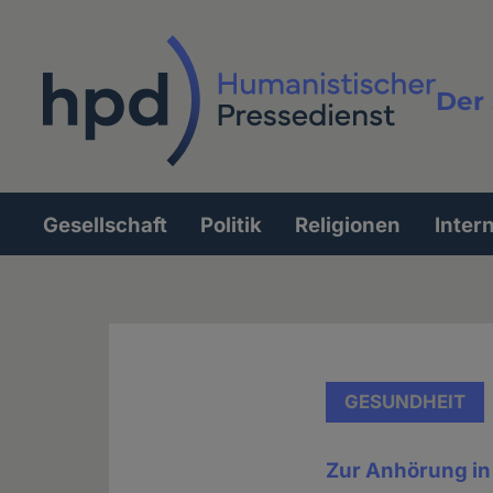
Direkt
zum
Inhalt
Der 
Vollt
Gesellschaft
Politik
Religionen
Inter
Hauptnavigation
GESUNDHEIT
Zur Anhörung i