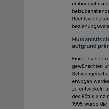
embryopathische
beizubehaltenden
Rechtswidrigkei
beziehungsweis
Humanistisch
aufgrund prän
Eine besondere 
gewünschten un
Schwangerschaft
erwogen werde
zu entwickeln 
des Fötus einzu
1995 wurde die 