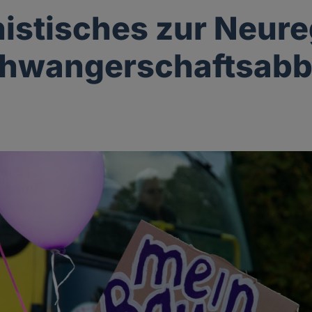
stisches zur Neur
chwangerschaftsab