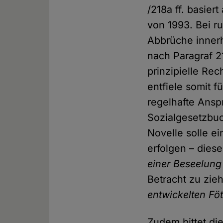
/218a ff. basie
von 1993. Bei r
Abbrüche innerh
nach Paragraf 2
prinzipielle Rec
entfiele somit 
regelhafte Ansp
Sozialgesetzbuch
Novelle solle e
erfolgen – dies
einer Beseelung
Betracht zu zie
entwickelten Fö
Zudem bittet di