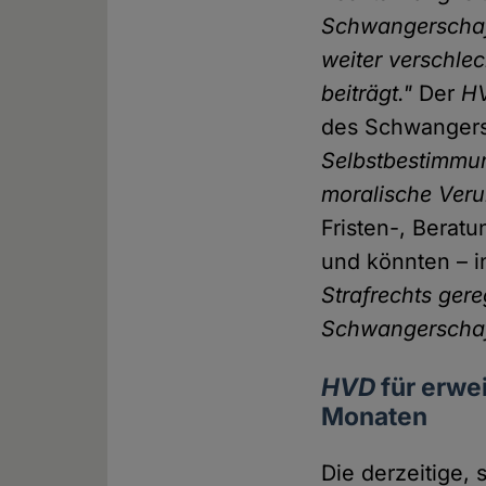
Schwangerschaft
weiter verschl
beiträgt."
Der
H
des Schwangers
Selbstbestimmu
moralische Veru
Fristen-, Berat
und könnten – i
Strafrechts ger
Schwangerschaft
HVD
für erwei
Monaten
Die derzeitige, 