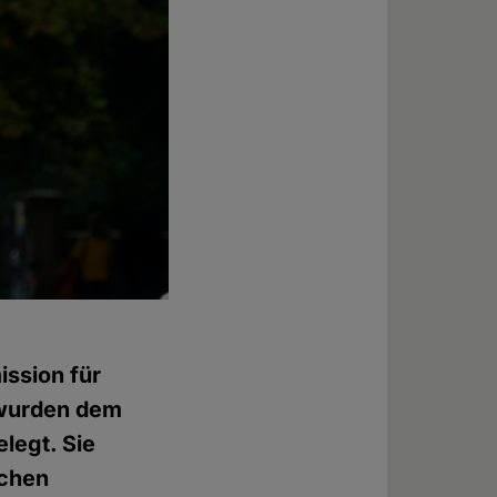
ssion für
 wurden dem
legt. Sie
ichen