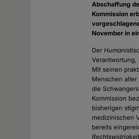
Abschaffung der
Kommission erb
vorgeschlagen
November in ei
Der
Humanistis
Verantwortung, 
Mit seinen prakt
Menschen aller 
die Schwangersc
Kommission bezi
bisherigen stig
medizinischen V
bereits eingere
Rechtswidrigkeit