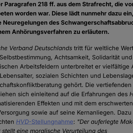
 Paragrafen 218 ff. aus dem Strafrecht, die vo
eten worden war. Diese lädt nunmehr dazu ein
e Neuregelungen des Schwangerschaftsabbru
nem Anhörungsverfahren zu erläutern.
che Verband Deutschlands
tritt für weltliche We
Selbstbestimmung, Achtsamkeit, Solidarität und 
ischen Arbeitsfeldern unterbreitet er vielfältige
Lebensalter, sozialen Schichten und Lebensla
haftskonfliktberatung gehört. Die vertiefenden 
ehen sich einleitend auf die Erfahrungen des
matisierenden Effekten und mit dem erschwerte
ersorgung sowie auf seine Kernanliegen. Dazu h
ichten
HVD
-Stellungnahme
:
"Der auferlegte Mak
 stellt eine moralische Verurteilung des