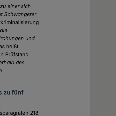
zu einer sich
ht Schwangerer
tkriminalisierung
die
sdrohungen und
as heißt
en Prüfstand
erhalb des
n
s zu fünf
tsparagrafen 218