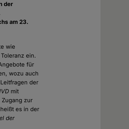
n der
,
chs am 23.
rte wie
Toleranz ein.
 Angebote für
gen, wozu auch
Leitfragen der
HVD
mit
n Zugang zur
eißt es in der
el der