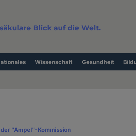
säkulare Blick auf die Welt.
extsuche
nationales
Wissenschaft
Gesundheit
Bild
n der "Ampel"-Kommission