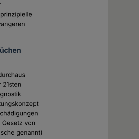
r
prinzipielle
hwangeren
rüchen
 durchaus
 21sten
gnostik
tungskonzept
 Schädigungen
n Gesetz von
ische genannt)