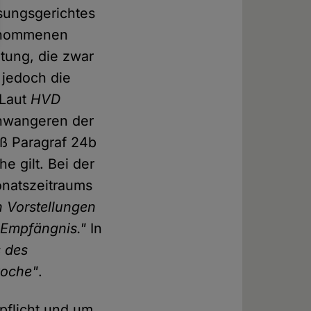
ssungsgerichtes
rgenommenen
atung, die zwar
 jedoch die
 Laut
HVD
chwangeren der
ß Paragraf 24b
e gilt. Bei der
onatszeitraums
n Vorstellungen
 Empfängnis."
In
 des
woche"
.
pflicht und um