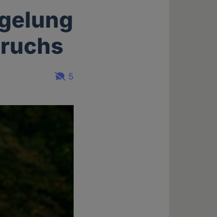
egelung
bruchs
5