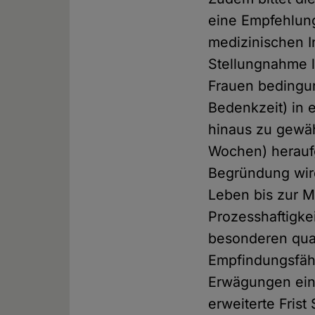
eine Empfehlung
medizinischen I
Stellungnahme l
Frauen bedingun
Bedenkzeit) in 
hinaus zu gewäh
Wochen) heraufg
Begründung wird
Leben bis zur M
Prozesshaftigke
besonderen qual
Empfindungsfähi
Erwägungen eine
erweiterte Fris