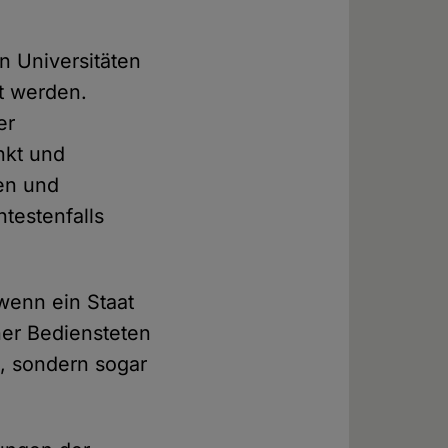
en Universitäten
rt werden.
er
nkt und
en und
testenfalls
 wenn ein Staat
ner Bediensteten
m, sondern sogar