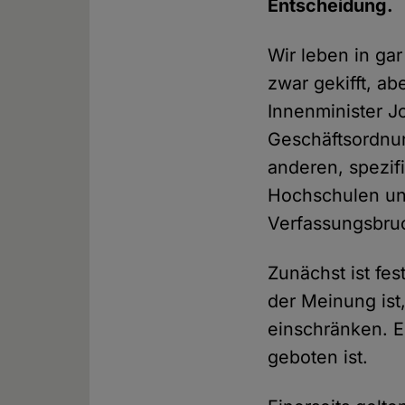
Entscheidung.
Wir leben in gar
zwar gekifft, a
Innenminister J
Geschäftsordnun
anderen, spezi
Hochschulen unt
Verfassungsbru
Zunächst ist fes
der Meinung ist
einschränken. Es
geboten ist.