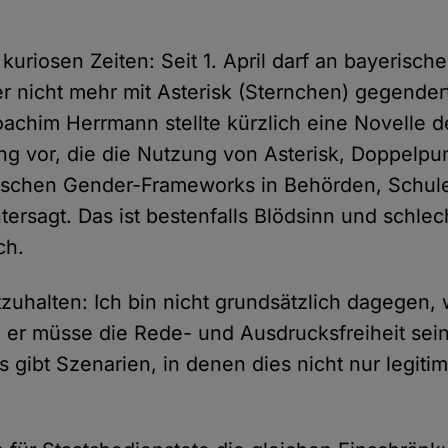
 kuriosen Zeiten: Seit 1. April darf an bayerisch
ber nicht mehr mit Asterisk (Sternchen) gegende
oachim Herrmann stellte kürzlich eine Novelle d
g vor, die die Nutzung von Asterisk, Doppelpu
fischen Gender-Frameworks in Behörden, Schul
ersagt. Das ist bestenfalls Blödsinn und schlech
ch.
tzuhalten: Ich bin nicht grundsätzlich dagegen,
, er müsse die Rede- und Ausdrucksfreiheit sei
 gibt Szenarien, in denen dies nicht nur legiti