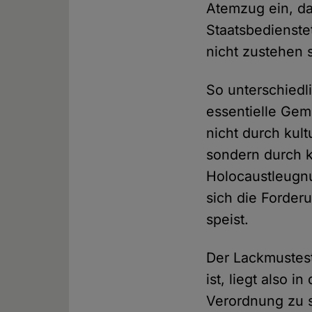
Atemzug ein, da
Staatsbedienste
nicht zustehen s
So unterschiedl
essentielle Gem
nicht durch kult
sondern durch k
Holocaustleugnu
sich die Forder
speist.
Der Lackmustest
ist, liegt also 
Verordnung zu s