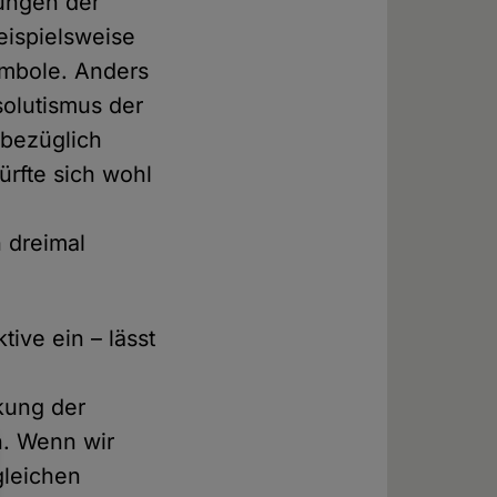
kungen der
eispielsweise
ymbole. Anders
solutismus der
 bezüglich
ürfte sich wohl
 dreimal
ive ein – lässt
nkung der
n. Wenn wir
gleichen