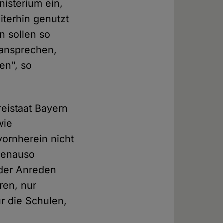
nisterium ein,
iterhin genutzt
n sollen so
 ansprechen,
en", so
reistaat Bayern
wie
vornherein nicht
 genauso
oder Anreden
ren, nur
ür die Schulen,