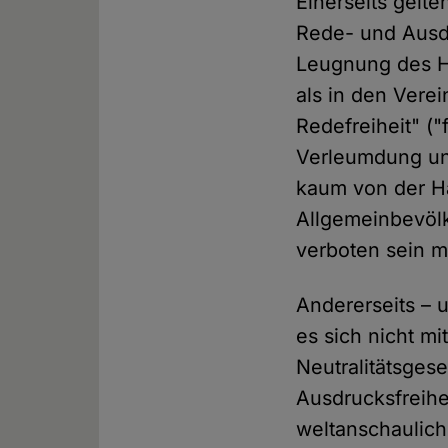
Einerseits gelt
Rede- und Ausdr
Leugnung des H
als in den Verei
Redefreiheit" (
Verleumdung und
kaum von der H
Allgemeinbevölk
verboten sein 
Andererseits – 
es sich nicht mi
Neutralitätsges
Ausdrucksfreihe
weltanschaulich