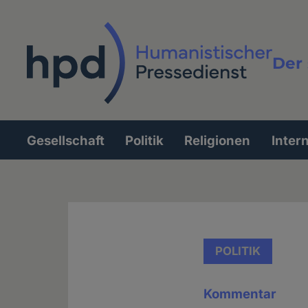
Direkt
zum
Inhalt
Der 
Vollt
Gesellschaft
Politik
Religionen
Inter
Hauptnavigation
POLITIK
Kommentar