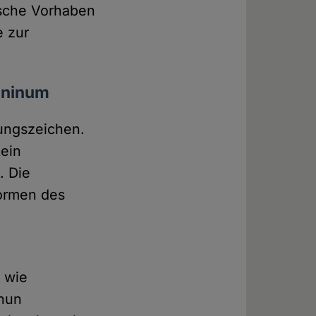
rische Vorhaben
e zur
mininum
rungszeichen.
kein
. Die
Formen des
 wie
 nun