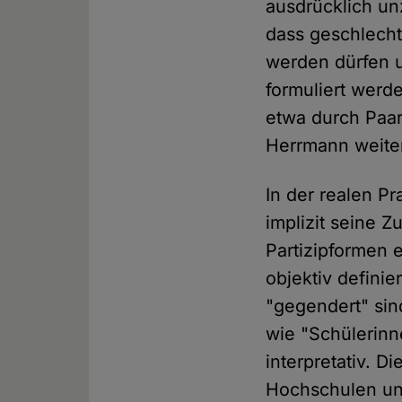
ausdrücklich unz
dass geschlecht
werden dürfen u
formuliert werd
etwa durch Paar
Herrmann weite
In der realen Pr
implizit seine
Partizipformen e
objektiv defini
"gegendert" sin
wie "Schülerinn
interpretativ. D
Hochschulen un