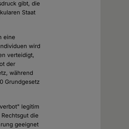
druck gibt, die
kularen Staat
h eine
Individuen wird
n verteidigt,
ot der
etz, während
140 Grundgesetz
erbot" legitim
e Rechtsgut die
hrung geeignet