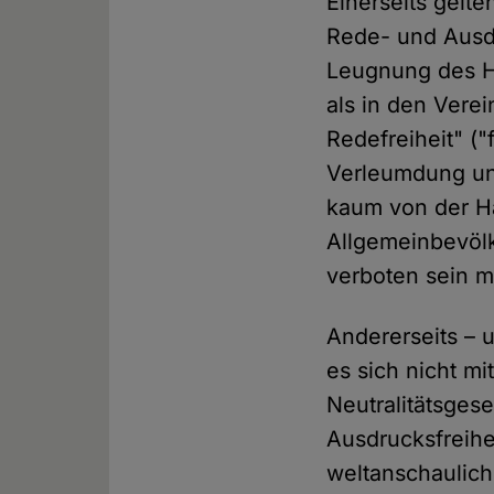
Einerseits gelt
Rede- und Ausdr
Leugnung des H
als in den Verei
Redefreiheit" (
Verleumdung und
kaum von der H
Allgemeinbevölk
verboten sein 
Andererseits – 
es sich nicht mi
Neutralitätsges
Ausdrucksfreihe
weltanschaulich