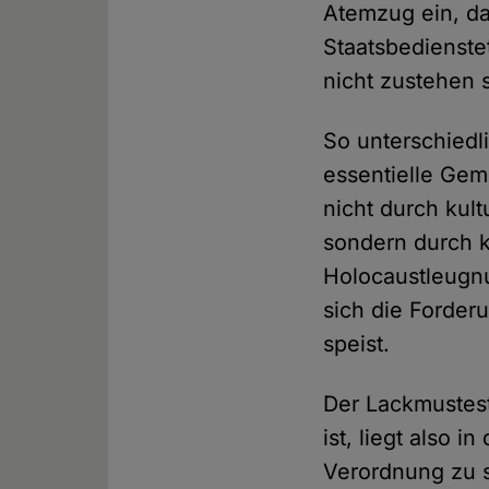
Atemzug ein, da
Staatsbedienste
nicht zustehen s
So unterschiedl
essentielle Gem
nicht durch kult
sondern durch k
Holocaustleugnu
sich die Forder
speist.
Der Lackmustest
ist, liegt also 
Verordnung zu s