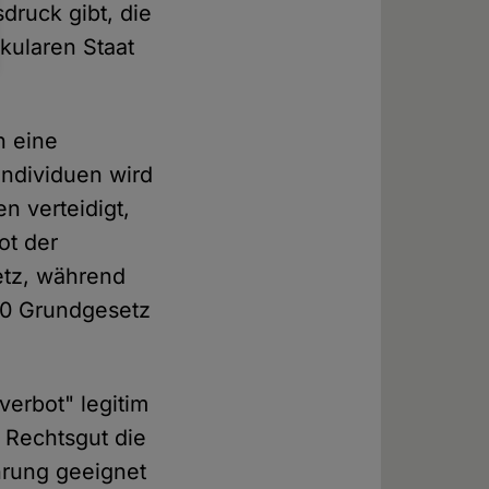
druck gibt, die
kularen Staat
h eine
Individuen wird
n verteidigt,
ot der
etz, während
140 Grundgesetz
erbot" legitim
e Rechtsgut die
hrung geeignet