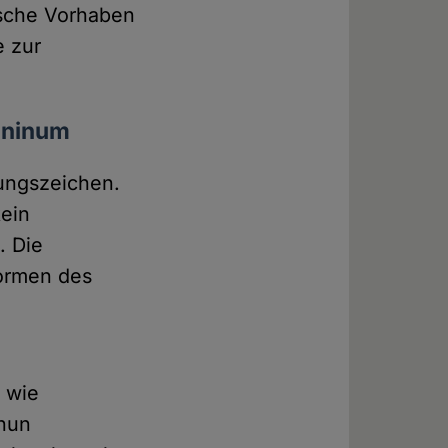
rische Vorhaben
e zur
mininum
rungszeichen.
kein
. Die
Formen des
 wie
 nun