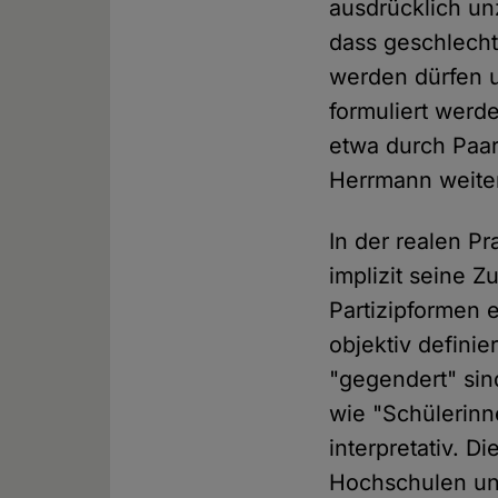
ausdrücklich unz
dass geschlecht
werden dürfen u
formuliert werd
etwa durch Paar
Herrmann weite
In der realen Pr
implizit seine
Partizipformen e
objektiv defini
"gegendert" sin
wie "Schülerinn
interpretativ. D
Hochschulen un