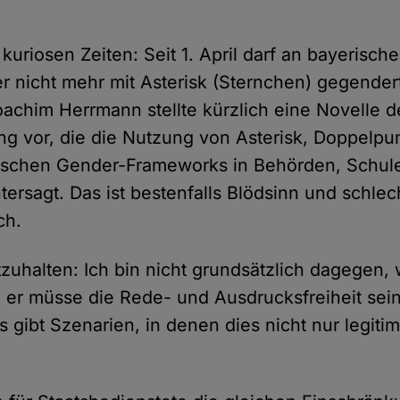
 kuriosen Zeiten: Seit 1. April darf an bayerisch
ber nicht mehr mit Asterisk (Sternchen) gegende
oachim Herrmann stellte kürzlich eine Novelle d
g vor, die die Nutzung von Asterisk, Doppelpu
fischen Gender-Frameworks in Behörden, Schul
ersagt. Das ist bestenfalls Blödsinn und schlech
ch.
tzuhalten: Ich bin nicht grundsätzlich dagegen,
, er müsse die Rede- und Ausdrucksfreiheit sei
 gibt Szenarien, in denen dies nicht nur legiti