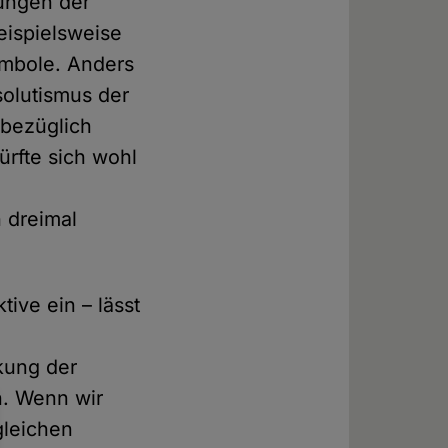
kungen der
eispielsweise
ymbole. Anders
solutismus der
 bezüglich
ürfte sich wohl
 dreimal
ive ein – lässt
nkung der
n. Wenn wir
gleichen