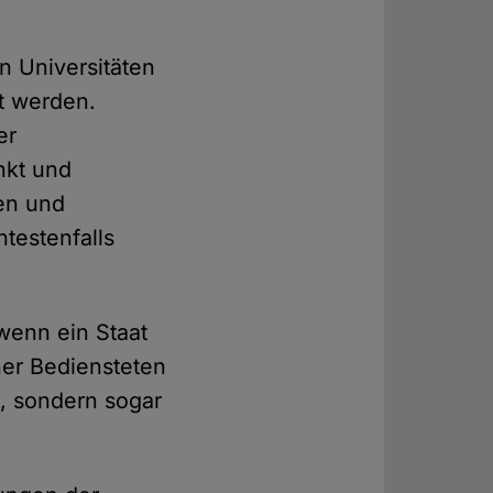
en Universitäten
rt werden.
er
nkt und
en und
testenfalls
 wenn ein Staat
ner Bediensteten
m, sondern sogar