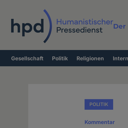
Direkt
zum
Inhalt
Der 
Vollt
Gesellschaft
Politik
Religionen
Inter
Hauptnavigation
POLITIK
Kommentar