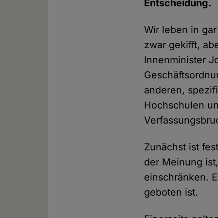
Entscheidung.
Wir leben in gar
zwar gekifft, a
Innenminister J
Geschäftsordnun
anderen, spezi
Hochschulen unt
Verfassungsbru
Zunächst ist fes
der Meinung ist
einschränken. Es
geboten ist.