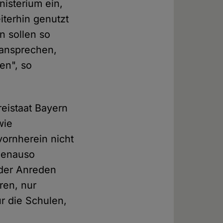
nisterium ein,
iterhin genutzt
n sollen so
 ansprechen,
en", so
reistaat Bayern
wie
vornherein nicht
 genauso
oder Anreden
ren, nur
ür die Schulen,