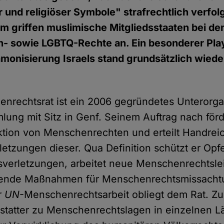
r und religiöser Symbole" strafrechtlich verfo
m griffen muslimische Mitgliedsstaaten bei d
- sowie LGBTQ-Rechte an. Ein besonderer Pla
ämonisierung Israels stand grundsätzlich wiede
nrechtsrat ist ein 2006 gegründetes Unterorg
ung mit Sitz in Genf. Seinem Auftrag nach förde
ktion von Menschenrechten und erteilt Handre
etzungen dieser. Qua Definition schützt er Opf
erletzungen, arbeitet neue Menschenrechtslei
ugende Maßnahmen für Menschenrechtsmissacht
r
UN
-Menschenrechtsarbeit obliegt dem Rat. Zus
statter zu Menschenrechtslagen in einzelnen L