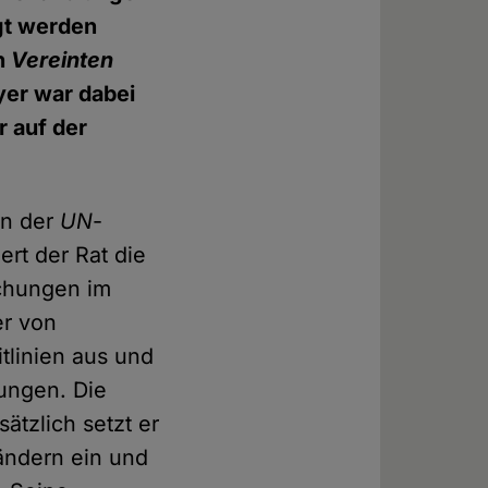
lgt werden
en
Vereinten
yer war dabei
r auf der
an der
UN
-
rt der Rat die
ichungen im
er von
tlinien aus und
ungen. Die
ätzlich setzt er
ändern ein und