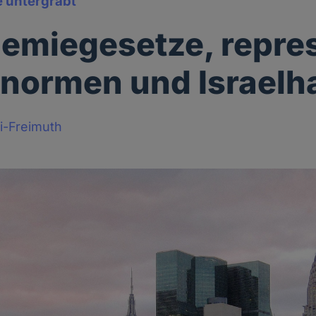
 untergräbt
emiegesetze, repre
normen und Israelh
i-Freimuth