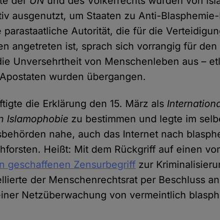
te der
UN
und des Völkerrechts wurden von isl
ktiv ausgenutzt, um Staaten zu Anti-Blasphem
 parastaatliche Autorität, die für die Verteidigu
 angetreten ist, sprach sich vorrangig für den
r die Unversehrtheit von Menschenleben aus – et
Apostaten wurden übergangen.
ftigte die Erklärung den 15. März als
Internation
 Islamophobie
zu bestimmen und legte im sel
sbehörden nahe, auch das Internet nach blasp
chforsten. Heißt: Mit dem Rückgriff auf einen v
an geschaffenen Zensurbegriff
zur Kriminalisier
llierte der Menschenrechtsrat per Beschluss an
einer Netzüberwachung von vermeintlich blasp