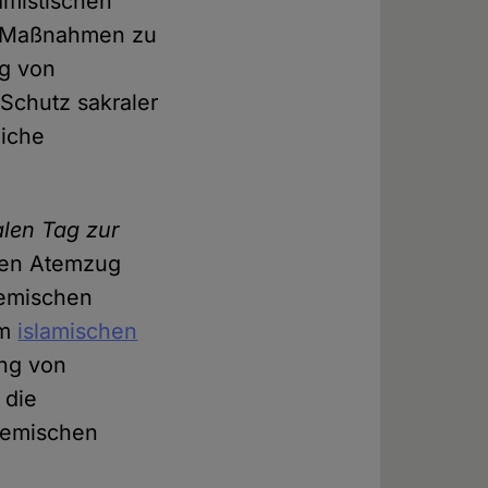
amistischen
ie-Maßnahmen zu
ng von
 Schutz sakraler
liche
alen Tag zur
ben Atemzug
hemischen
om
islamischen
ung von
 die
hemischen