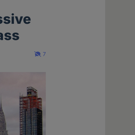
ssive
ass
7