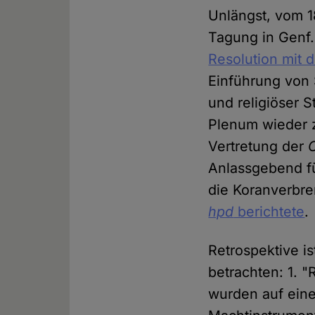
Unlängst, vom 18
Tagung in Genf.
Resolution mit
Einführung von
und religiöser S
Plenum wieder 
Vertretung der
Anlassgebend fü
die Koranverbre
hpd
berichtete
.
Retrospektive i
betrachten: 1. 
wurden auf eine 