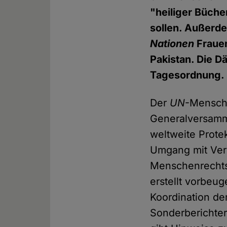
"heiliger Büche
sollen. Außerde
Nationen
Frauen
Pakistan. Die D
Tagesordnung.
Der
UN
-Mensche
Generalversamml
weltweite Prote
Umgang mit Verl
Menschenrechtsv
erstellt vorbe
Koordination de
Sonderberichter