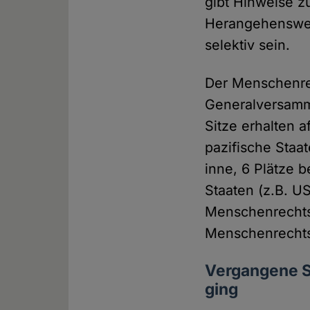
gibt Hinweise z
Herangehensweis
selektiv sein.
Der Menschenrec
Generalversamml
Sitze erhalten a
pazifische Staa
inne, 6 Plätze 
Staaten (z.B. U
Menschenrechts
Menschenrechts
Vergangene S
ging