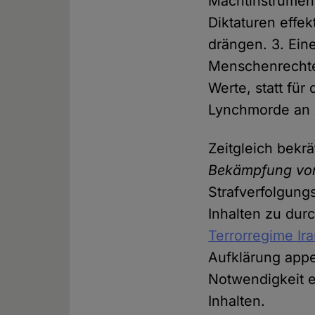
Machtinstrumen
Diktaturen effe
drängen. 3. Eine
Menschenrechten
Werte, statt fü
Lynchmorde an 
Zeitgleich bekrä
Bekämpfung von
Strafverfolgung
Inhalten zu dur
Terrorregime Ir
Aufklärung appe
Notwendigkeit 
Inhalten.