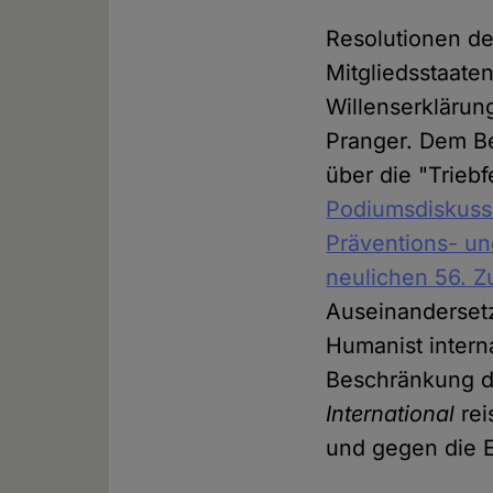
Resolutionen d
Mitgliedsstaate
Willenserkläru
Pranger. Dem Be
über die "Trieb
Podiumsdiskuss
Präventions- un
neulichen 56. 
Auseinanderset
Humanist intern
Beschränkung de
International
rei
und gegen die E