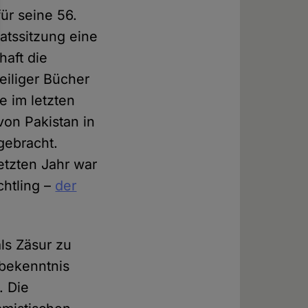
für seine 56.
atssitzung eine
haft die
iliger Bücher
e im letzten
on Pakistan in
gebracht.
etzten Jahr war
chtling –
der
ls Zäsur zu
sbekenntnis
. Die