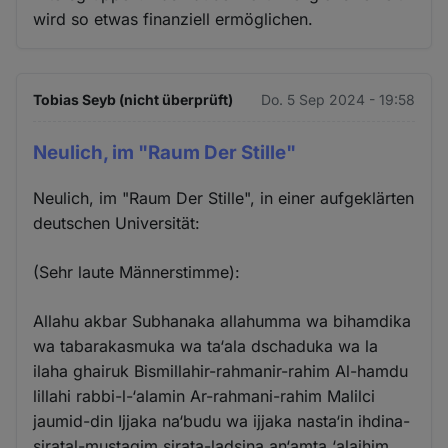
wird so etwas finanziell ermöglichen.
Tobias Seyb (nicht überprüft)
Do. 5 Sep 2024 - 19:58
Neulich, im "Raum Der Stille"
Neulich, im "Raum Der Stille", in einer aufgeklärten
deutschen Universität:
(Sehr laute Männerstimme):
Allahu akbar Subhanaka allahumma wa bihamdika
wa tabarakasmuka wa ta‘ala dschaduka wa la
ilaha ghairuk Bismillahir-rahmanir-rahim Al-hamdu
lillahi rabbi-l-‘alamin Ar-rahmani-rahim Malilci
jaumid-din Ijjaka na‘budu wa ijjaka nasta‘in ihdina-
siratal-mustaqim sirata-ladsina an‘amta ‘alaihim