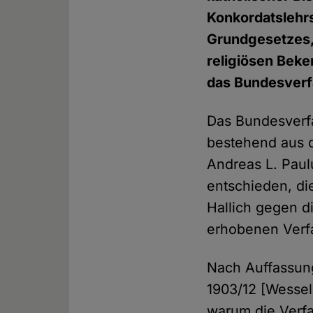
Konkordatslehrs
Grundgesetzes, 
religiösen Beke
das Bundesverf
Das Bundesverfa
bestehend aus d
Andreas L. Paul
entschieden, di
Hallich gegen d
erhobenen Verf
Nach Auffassun
1903/12 [Wessel
warum die Verf