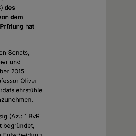
3) des
 von dem
 Prüfung hat
en Senats,
ier und
ober 2015
fessor Oliver
rdatslehrstühle
anzunehmen.
g (Az.: 1 BvR
ht begründet,
e Entscheidung