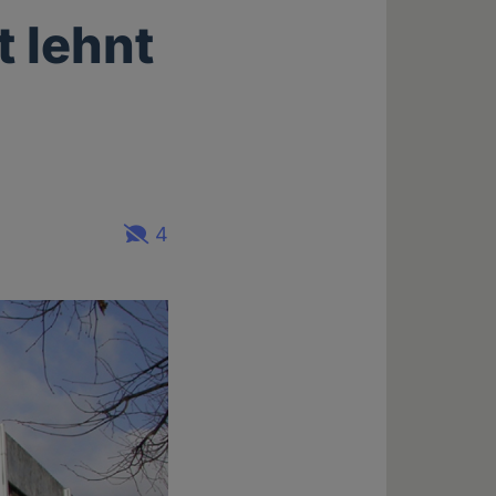
 lehnt
4