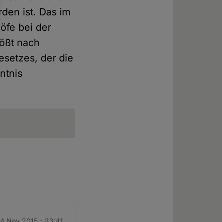
den ist. Das im
öfe bei der
tößt nach
esetzes, der die
ntnis
 4 Nov 2015 - 23:41