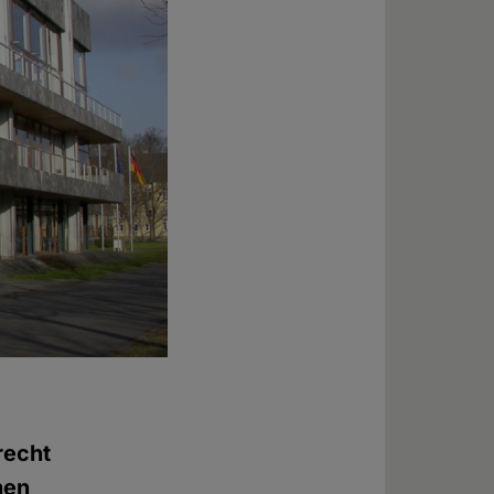
recht
hen