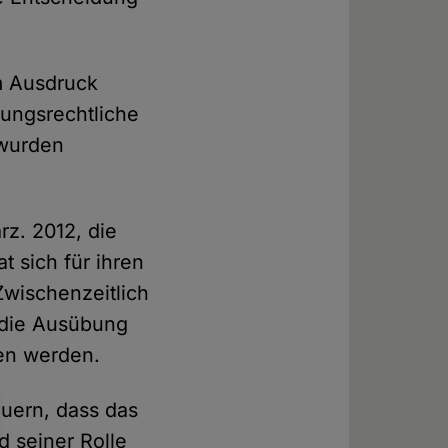
um Ausdruck
sungsrechtliche
 wurden
z. 2012, die
t sich für ihren
wischenzeitlich
f die Ausübung
ten werden.
uern, dass das
 seiner Rolle