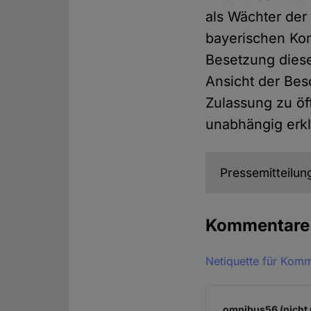
als Wächter der
bayerischen Kon
Besetzung diese
Ansicht der Bes
Zulassung zu öf
unabhängig erkl
Pressemitteilun
Kommentar
Netiquette für Kom
omnibus56 (nicht 