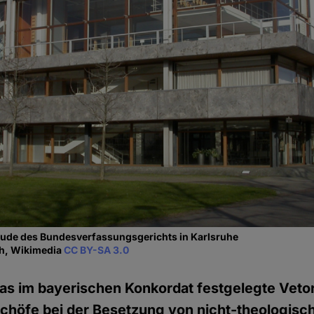
ude des Bundesverfassungsgerichts in Karlsruhe
ch, Wikimedia
CC BY-SA 3.0
as im bayerischen Konkordat festgelegte Veto
schöfe bei der Besetzung von nicht-theologisc