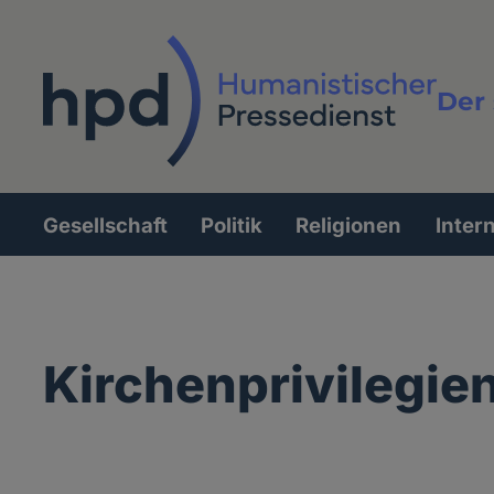
Direkt
zum
Inhalt
Der 
Vollt
Gesellschaft
Politik
Religionen
Inter
Hauptnavigation
Kirchenprivilegie