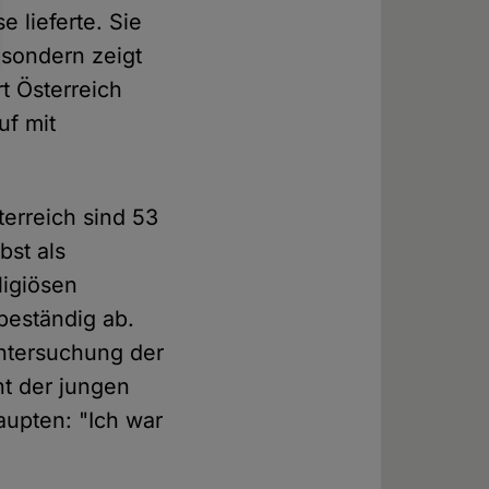
 lieferte. Sie
 sondern zeigt
t Österreich
uf mit
terreich sind 53
bst als
ligiösen
beständig ab.
Untersuchung der
nt der jungen
aupten: "Ich war