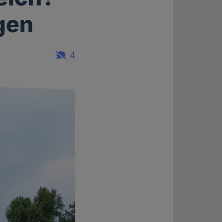
igen
4