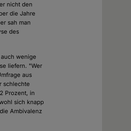
er nicht den
ber die Jahre
ner sah man
yse des
er auch wenige
e liefern. "Wer
Umfrage aus
r schlechte
2 Prozent, in
bwohl sich knapp
 die Ambivalenz