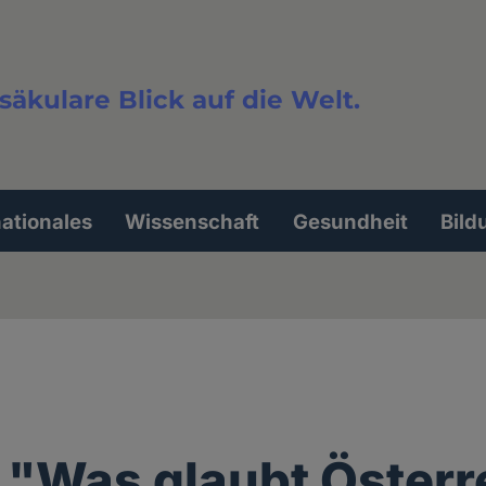
säkulare Blick auf die Welt.
extsuche
nationales
Wissenschaft
Gesundheit
Bild
 "Was glaubt Österr