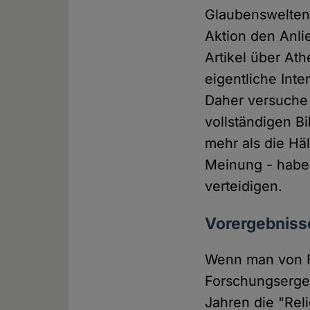
Glaubenswelten 
Aktion den Anli
Artikel über At
eigentliche Int
Daher versuche 
vollständigen B
mehr als die Hä
Meinung - habe
verteidigen.
Vorergebniss
Wenn man von Fo
Forschungsergeb
Jahren die "Rel