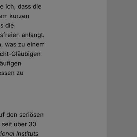
e ich, dass die
nem kurzen
s die
sfreien anlangt.
n, was zu einem
icht-Gläubigen
läufigen
essen zu
uf den seriösen
 seit über 30
ional Instituts