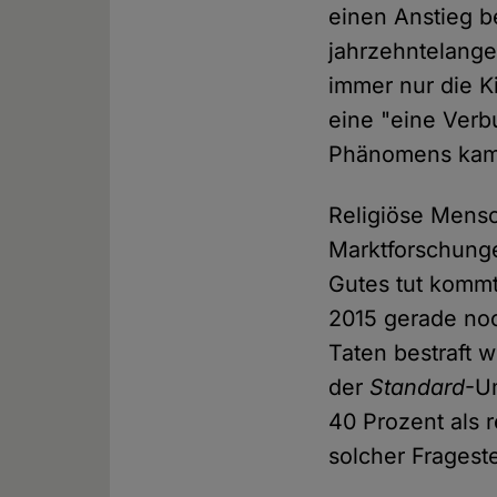
einen Anstieg b
jahrzehntelange
immer nur die K
eine "eine Verb
Phänomens kam 
Religiöse Mensc
Marktforschunge
Gutes tut komm
2015 gerade noc
Taten bestraft 
der
Standard
-U
40 Prozent als 
solcher Fragest