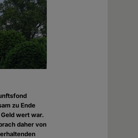
unftsfond
gsam zu Ende
 Geld wert war.
sprach daher von
terhaltenden