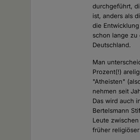
durchgeführt, d
ist, anders als
die Entwicklung
schon lange zu d
Deutschland.
Man unterscheide
Prozent(!) areli
"Atheisten" (als
nehmen seit Jah
Das wird auch i
Bertelsmann Sti
Leute zwischen 
früher religiöser