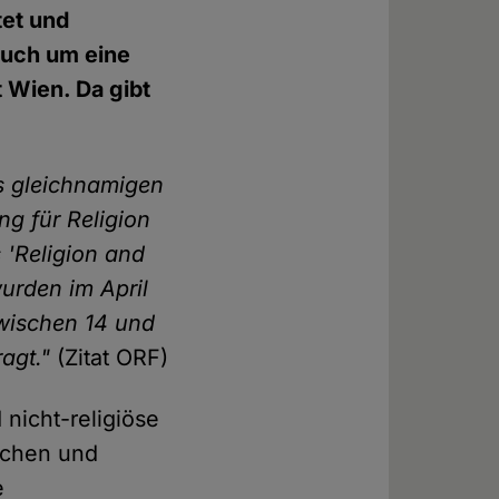
tet und
auch um eine
 Wien. Da gibt
es gleichnamigen
ng für Religion
 'Religion and
urden im April
zwischen 14 und
agt."
(Zitat ORF)
 nicht-religiöse
achen und
e