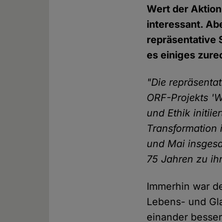
Wert der Aktion
interessant. Ab
repräsentative 
es einiges zur
"Die repräsentat
ORF-Projekts 'W
und Ethik initii
Transformation 
und Mai insgesa
75 Jahren zu ih
Immerhin war de
Lebens- und Gl
einander besser