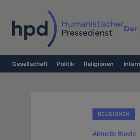
Direkt
zum
Inhalt
Der 
Vollt
Gesellschaft
Politik
Religionen
Inter
Hauptnavigation
RELIGIONEN
Aktuelle Studie