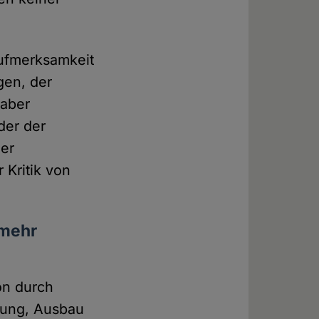
Aufmerksamkeit
gen, der
 aber
der der
der
Kritik von
 mehr
on durch
rung, Ausbau