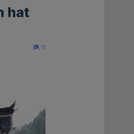
n hat
11