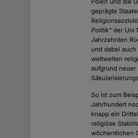
Polen und die U
geprägte Staaten
Religionssoziol
Politik"
der Uni 
Jahrzehnten Rüc
und dabei auch
weltweiten reli
aufgrund neuer D
Säkularisierun
So ist zum Beisp
Jahrhundert noc
knapp ein Dritte
religiöse Stabil
wöchentlichen 