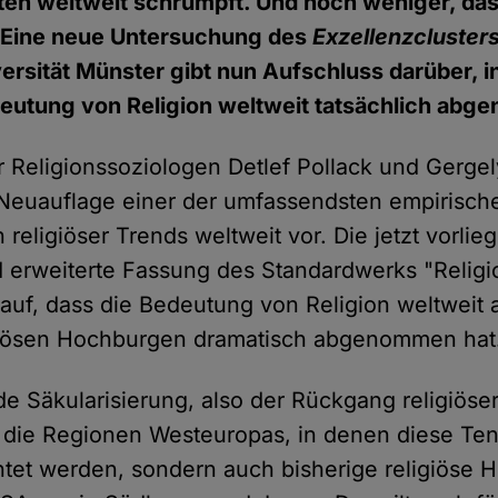
sten weltweit schrumpft. Und noch weniger, da
 Eine neue Untersuchung des
Exzellenzclusters
ersität Münster gibt nun Aufschluss darüber, 
eutung von Religion weltweit tatsächlich abg
 Religionssoziologen Detlef Pollack und Gergel
 Neuauflage einer der umfassendsten empirisch
religiöser Trends weltweit vor. Die jetzt vorlie
nd erweiterte Fassung des Standardwerks "Religi
auf, dass die Bedeutung von Religion weltweit 
igiösen Hochburgen dramatisch abgenommen hat
 Säkularisierung, also der Rückgang religiöse
nur die Regionen Westeuropas, in denen diese Te
tet werden, sondern auch bisherige religiöse 