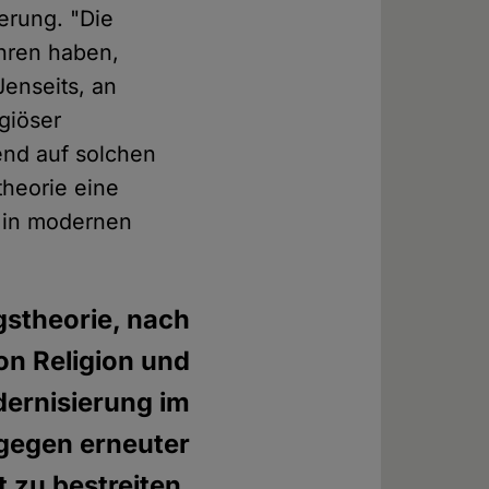
ierung. "Die
hren haben,
Jenseits, an
igiöser
erend auf solchen
theorie eine
s in modernen
ngstheorie, nach
n Religion und
dernisierung im
gegen erneuter
t zu bestreiten.