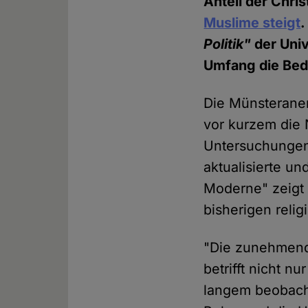
Anteil der Chri
Muslime steigt
.
Politik"
der Univ
Umfang die Bed
Die Münsteraner
vor kurzem die
Untersuchungen 
aktualisierte u
Moderne" zeigt 
bisherigen rel
"Die zunehmende
betrifft nicht 
langem beobach