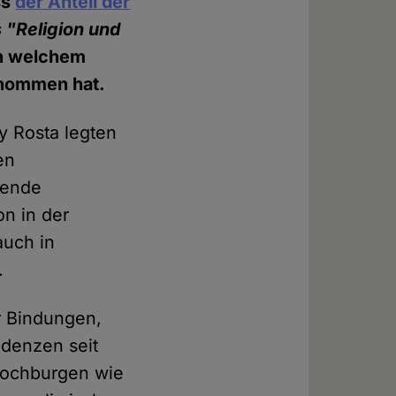
ss
der Anteil der
 "Religion und
in welchem
enommen hat.
y Rosta legten
en
gende
on in der
auch in
.
r Bindungen,
ndenzen seit
Hochburgen wie