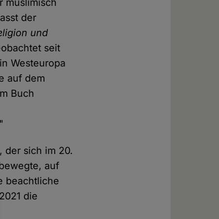
r muslimisch
asst der
eligion und
obachtet seit
 in Westeuropa
he auf dem
 im Buch
"
 der sich im 20.
 bewegte, auf
e beachtliche
 2021 die