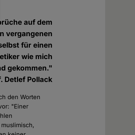
brüche auf dem
den vergangenen
 selbst für einen
etiker wie mich
nd gekommen."
. Detlef Pollack
ach den Worten
or: "Einer
ahlen
s muslimisch,
en keiner