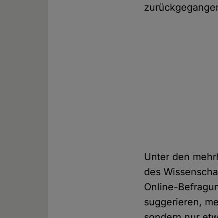
zurückgegangen"
Unter den mehrh
des Wissenschaf
Online-Befragung
suggerieren, me
sondern nur etw