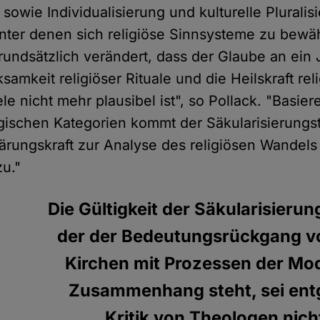
 sowie Individualisierung und kulturelle Pluralis
nter denen sich religiöse Sinnsysteme zu bewä
rundsätzlich verändert, dass der Glaube an ein 
ksamkeit religiöser Rituale und die Heilskraft rel
viele nicht mehr plausibel ist", so Pollack. "Basi
ogischen Kategorien kommt der Säkularisierungs
lärungskraft zur Analyse des religiösen Wandel
zu."
Die Gültigkeit der Säkularisieru
der der Bedeutungsrückgang vo
Kirchen mit Prozessen der Mo
Zusammenhang steht, sei ent
Kritik von Theologen nich