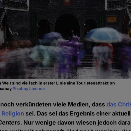
Welt sind vielfach in erster Linie eine Touristenattraktion
Pixabay
Pixabay License
t noch verkündeten viele Medien, dass
das Chri
 Religion
sei. Das sei das Ergebnis einer aktuel
Centers
. Nur wenige davon wiesen jedoch darau