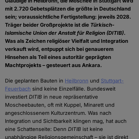
Gläubige in Heilbronn, die Moschee in Stuttgart wird
mit 2.720 Gebetsplätzen die größte in Deutschland
sein; voraussichtliche Fertigstellung: jeweils 2028.
Träger beider Großprojekte ist die
Türkisch-
Islamische Union der Anstalt für Religion
(DITIB)
.
Was als Zeichen religiöser Vielfalt und Integration
verkauft wird, entpuppt sich bei genauerem
Hinsehen als Teil eines autoritär geprägten
Machtprojekts – gesteuert aus Ankara.
Die geplanten Bauten in
Heilbronn
und
Stuttgart-
Feuerbach
sind keine Einzelfälle. Bundesweit
investiert
DITIB
in neue repräsentative
Moscheebauten, oft mit Kuppel, Minarett und
angeschlossenem Kulturzentrum. Was nach
Integration und Sichtbarkeit klingen mag, hat auch
eine Schattenseite: Denn
DITIB
ist keine
unabhängige Religionsgemeinschaft – sie ist direkt