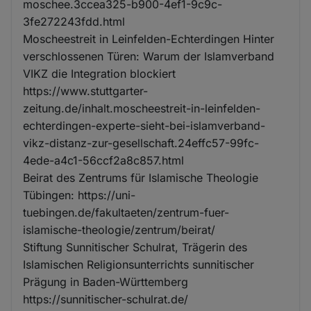
moschee.3ccea325-b900-4ef1-9c9c-
3fe272243fdd.html
Moscheestreit in Leinfelden-Echterdingen Hinter
verschlossenen Türen: Warum der Islamverband
VIKZ die Integration blockiert
https://www.stuttgarter-
zeitung.de/inhalt.moscheestreit-in-leinfelden-
echterdingen-experte-sieht-bei-islamverband-
vikz-distanz-zur-gesellschaft.24effc57-99fc-
4ede-a4c1-56ccf2a8c857.html
Beirat des Zentrums für Islamische Theologie
Tübingen: https://uni-
tuebingen.de/fakultaeten/zentrum-fuer-
islamische-theologie/zentrum/beirat/
Stiftung Sunnitischer Schulrat, Trägerin des
Islamischen Religionsunterrichts sunnitischer
Prägung in Baden-Württemberg
https://sunnitischer-schulrat.de/